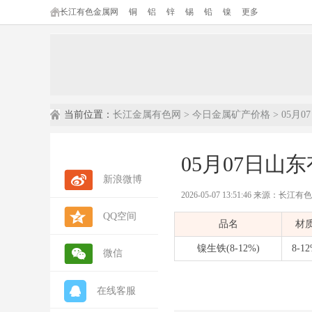
长江有色金属网
铜
铝
锌
锡
铅
镍
更多
当前位置：
长江金属有色网
>
今日金属矿产价格
> 05月
05月07日山东
新浪微博
2026-05-07 13:51:46 来源：长江
QQ空间
内容摘要：
本文为长江有色金属网发布
品名
材
数据来源：
长江有色金属网(ccmn.cn
数据类型：
现货市场报价 | 行情参考 
镍生铁(8-12%)
8-1
微信
在线客服