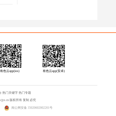
有色云app(ios)
有色云app(安卓)
台
热门关键字
热门专题
jys.cn
版权所有 复制 必究
闽公网安备 35020602002201号