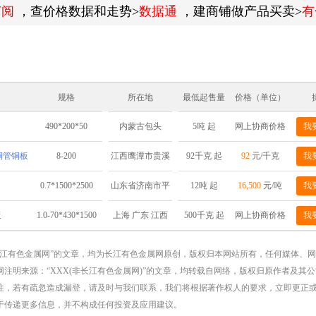
订阅
，查价格数据和走势>
数据通
，建商铺做产品买卖>
有
规格
所在地
最低起售量
价格（单位）
）
490*200*50
5吨 起
网上协商价格
我
内蒙古包头
棒铜管铜板
8-200
92千克 起
92
元/千克
我
江西鹰潭市贵溪
市铜产业循环经
0.7*1500*2500
12吨 起
16,500
元/吨
我
山东省济南市平
济基地
阴县
板
1.0-70*430*1500
500千克 起
网上协商价格
我
上海 广东 江西
长江有色金属网”的文章，均为长江有色金属网原创，版权归本网站所有，任何媒体、
注明来源：“XXX(非长江有色金属网)”的文章，均转载自网络，版权归原作者及其
注，若有疏忽造成漏登，请及时与我们联系，我们将根据著作权人的要求，立即更正
于传递更多信息，并不构成任何投资及应用建议。