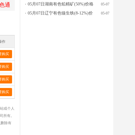
色通
行情参考
05月07日湖南有色铅精矿(50%)价格
05-07
行情参考
05月07日辽宁有色镍生铁(8-12%)价
05-07
格行情参考
操作
要购买
要购买
要购买
要购买
网站或个人
公司所有。
或删除有