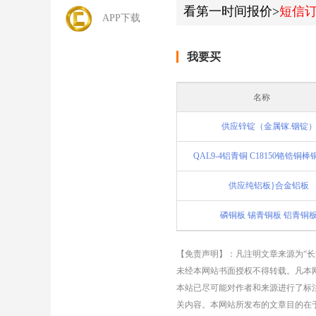
看第一时间报价>
短信
APP下载
我要买
名称
供应锌锭（金属镓.铟锭
QAL9-4铝青铜 C18150铬锆铜
供应纯铝板}合金铝板
磷铜板 锡青铜板 铝青铜
【免责声明】：凡注明文章来源为“
未经本网站书面授权不得转载。凡本网
本站已尽可能对作者和来源进行了标
关内容。本网站所发布的文章目的在