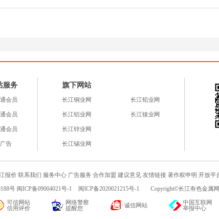
站服务
旗下网站
通会员
长江铜业网
长江铅业网
通会员
长江铝业网
长江镍业网
通会员
长江锌业网
广告
长江锡业网
江报价
联系我们
服务中心
广告服务
合作加盟
建议意见
友情链接
著作权申明
开放平
188号 闽ICP备09004021号-1
闽ICP备2020021215号-1
Copyright©长江有色金属网c
可信网站
网络警察
中国互联网
诚信网站
信用评价
提醒您
举报中心