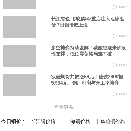
纽约期银突破64美元/盎司，日内涨3.91%。
08-07
长江有色: 伊朗禁令重启注入地缘溢
据报道，威刚近日在法说会上表示，在需求增加、价格走高及货源
价 7日铝价或上涨
稳定的三大有利因素带动下，预期第3季度营运将优于第2季度，并
08-07
多空博弈持续发酵！碳酸锂迎来阶段
进一步扩大全年营运成果。
性支撑，低位震荡格局难打破
美国国会预算办公室（CBO）于当地时间5日发布报告称，美国海军
08-07
双硅期货共振涨56元！硅铁2609报
计划建造的15艘核动力“特朗普级”（Trump-class）战列舰，从研发
5,934元，钢厂利润与开工率博弈
到采购的总费用可能高达2750亿美元，为美国有史以来最昂贵的水
08-07
查看更多...
面战舰项目之一。 根据CBO的初步估算，首舰造价约234亿美元，
|
|
今日铜价 :
长江铜价格
上海铜价格
华通铜价格
后续14艘平均每艘约180亿美元。