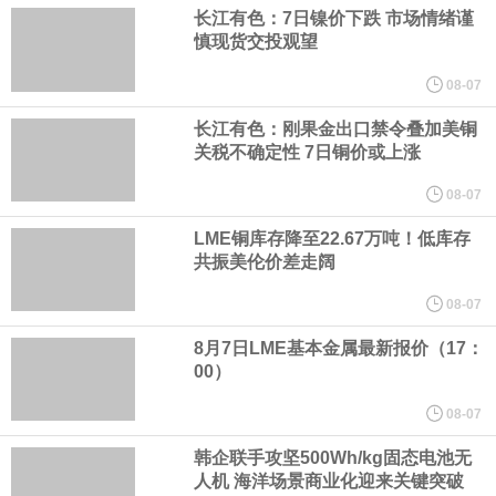
宇树科技董事长、总经理兼首席技术官王兴兴在网上路演时表示，
长江有色：7日镍价下跌 市场情绪谨
慎现货交投观望
经过多年研发创新和技术积累，公司逐步形成了包括一体化关节集
08-07
成技术、高紧凑度机器人身体集成技术、机器人激光雷达全自研核
长江有色：刚果金出口禁令叠加美铜
关税不确定性 7日铜价或上涨
心技术等多项已商业化应用的核心技术并已应用于公司的高性能通
08-07
LME铜库存降至22.67万吨！低库存
用人形机器人、四足机器人等产品。
共振美伦价差走阔
美国总统特朗普6日否认他对国防部长赫格塞思不满，称对赫格塞思
08-07
8月7日LME基本金属最新报价（17：
所做的工作“非常满意”。特朗普在社交媒体上发帖称，一些媒体有关
00）
他与赫格塞思就弹药短缺问题发生冲突的报道是“完全没有根据的谣
08-07
韩企联手攻坚500Wh/kg固态电池无
言”，他对赫格塞思所做的工作“非常满意”。
人机 海洋场景商业化迎来关键突破