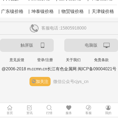
|
|
|
广东镍价格
坤泰镍价格
物贸镍价格
天津镍价格
客服电话 :15805918000
触屏版
电脑版
意见反馈
登录/注册
关于我们
免责条款
@2006-2018 m.ccmn.cn长江有色金属网 闽ICP备09004021号
加关注
微信公众号cjys_cn
首页
资讯
行情
服务
客服
我的