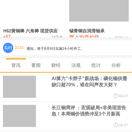
铸造铝合金锭(ZLD104)
24,300—24,500
24,400
200
压铸锌合金锭
26,500—26,700
26,600
250
硫酸镍
32,400—33,800
33,100
0
H62黄铜棒 六角棒 现货供应
锡青铜自润滑轴承
42
网上协商价格
氯化镍
38,300—40,300
39,300
0
¥
锦升发
芜湖合金
实时
22:31
8月7日，宇树科技董事长王兴兴网上路演时表示，报告期内，公司
研发费用金额分别为4,995.18万元、7,001.70万元、14,496.56万
资讯
要闻
财经
法规
统计
分析
元，最近3年复合增长率达70.36%，呈快速增长趋势，并形成多项
AI算力"卡脖子"新战场：磷化铟供需
缺口超70%，谁在闷声发大财？
核心技术和知识产权。截至2026年1月31日，公司拥有262项专利权
08-07
（含境内发明专利20项）。
长江铜周评 ：宏观破局+非美现货告
急！本周铜价强势冲至3个月新高
纽约期银日内涨4%，现报64.08美元/盎司。
08-07