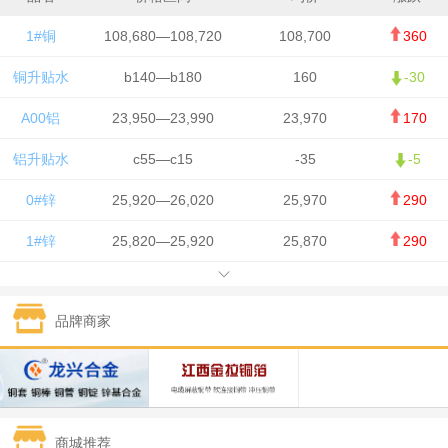
1#铜
108,680—108,720
108,700
360
铜升贴水
b140—b180
160
-30
A00铝
23,950—23,990
23,970
170
铝升贴水
c55—c15
-35
-5
0#锌
25,920—26,020
25,970
290
1#锌
25,820—25,920
25,870
290
1#铅
15,700—15,800
15,750
50
品牌商家
1#锡
434,000—436,000
435,000
-750
1#镍
129,550—130,750
130,150
-1,650
1#白银
15,100—15,110
15,105
-70
商城推荐
钯金
323—325
324
0