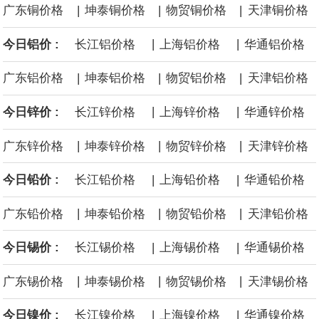
|
|
|
广东铜价格
坤泰铜价格
物贸铜价格
天津铜价格
黄金价格有望录得自今年1月以来最大单周涨幅。油价走弱为金价提
|
|
今日铝价 :
长江铝价格
上海铝价格
华通铝价格
供支撑，同时投资者正等待美国非农就业数据，以寻找美国利率前
|
|
|
广东铝价格
坤泰铝价格
物贸铝价格
天津铝价格
景的线索。StoneX高级分析师马特·辛普森表示，中东和平前景改善
|
|
今日锌价 :
长江锌价格
上海锌价格
华通锌价格
令市场通胀预期下降，推动黄金价格从此前持续数周、位于4000美
|
|
|
广东锌价格
坤泰锌价格
物贸锌价格
天津锌价格
元上方的盘整区间中进一步上涨。
|
|
今日铅价 :
长江铅价格
上海铅价格
华通铅价格
海力士：龙仁工厂将生产高带宽内存（HBM）及其他下一代动态随
|
|
|
广东铅价格
坤泰铅价格
物贸铅价格
天津铅价格
机存取存储器（DRAM）。
|
|
今日锡价 :
长江锡价格
上海锡价格
华通锡价格
必和必拓港口联合工会：必和必拓西澳大利亚铁矿石业务的工人已
|
|
|
广东锡价格
坤泰锡价格
物贸锡价格
天津锡价格
通知，将于8月9日实施24小时停工。
|
|
今日镍价 :
长江镍价格
上海镍价格
华通镍价格