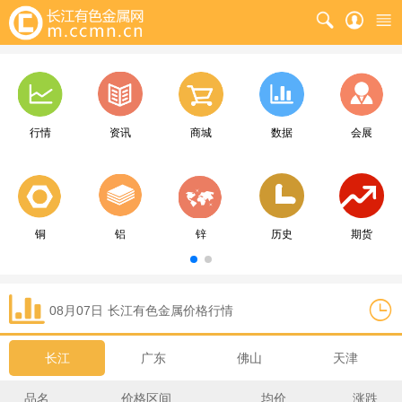
行情
资讯
商城
数据
会展
铜
铝
锌
历史
期货
08月07日
长江
有色金属价格行情
长江
广东
佛山
天津
品名
价格区间
均价
涨跌