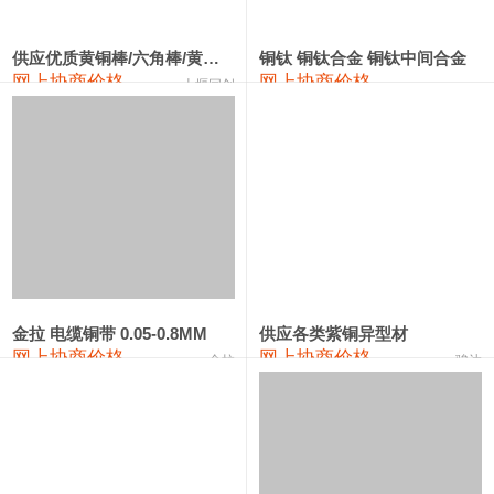
2202#硅
14,100—14,300
14,200
0
金属硅3303#-2202#
10,400—14,200
12,300
0
供应优质黄铜棒/六角棒/黄铜方板
铜钛 铜钛合金 铜钛中间合金
网上协商价格
网上协商价格
十堰同创
金属硅553#-331#
9,400—10,800
10,100
100
漆包线
111,970—115,970
113,970
360
磷铜合金
110,800—117,600
114,200
400
无氧铜丝(硬)
109,710—110,010
109,860
360
R410A专用紫铜管
113,700—113,700
113,700
360
铸造铝合金锭(A356.2)
24,300—24,700
24,500
200
金拉 电缆铜带 0.05-0.8MM
供应各类紫铜异型材
网上协商价格
网上协商价格
金拉
骏达
铸造铝合金锭(A380）
26,300—26,500
26,400
100
铝合金ADC12
24,200—24,400
24,300
100
铸造铝合金锭(ZL102)
24,300—24,500
24,400
200