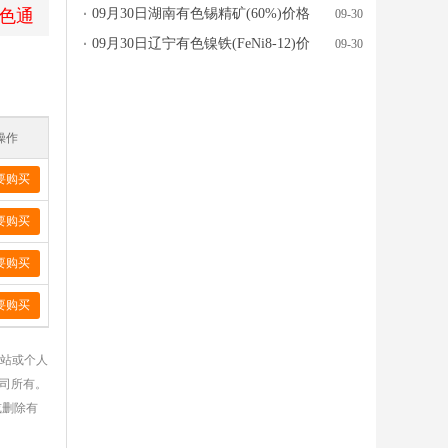
色通
行情参考
09月30日湖南有色锡精矿(60%)价格
09-30
行情参考
09月30日辽宁有色镍铁(FeNi8-12)价
09-30
格行情参考
操作
要购买
要购买
要购买
要购买
网站或个人
公司所有。
或删除有