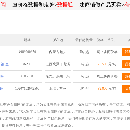
订阅
，查价格数据和走势>
数据通
，建商铺做产品买卖>
有
规格
所在地
最低起售量
价格（单位）
490*200*50
5吨 起
网上协商价格
我
内蒙古包头
铝青铜 锡青铜 铬锆铜 镍白铜 铍青铜 生产厂直销 管棒板
8-200
1吨 起
79,500
元/吨
我
江西鹰潭市贵溪
市铜产业循环经
供应QSN2.0-0.1锡磷青铜带、青铜带、磷铜带
0.06-3.0
1吨 起
网上协商价格
我
东莞、苏州、东
济基地
营、深圳
铜
1020*1020*2500
1吨 起
82,000
元/吨
我
上海，常州
长江有色金属网”的文章，均为长江有色金属网原创，版权归本网站所有，任何媒体、
注明来源：“XXX(非长江有色金属网)”的文章，均转载自网络，版权归原作者及其
注，若有疏忽造成漏登，请及时与我们联系，我们将根据著作权人的要求，立即更正
于传递更多信息，并不构成任何投资及应用建议。