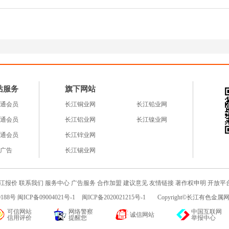
站服务
旗下网站
通会员
长江铜业网
长江铅业网
通会员
长江铝业网
长江镍业网
通会员
长江锌业网
广告
长江锡业网
江报价
联系我们
服务中心
广告服务
合作加盟
建议意见
友情链接
著作权申明
开放平
188号 闽ICP备09004021号-1
闽ICP备2020021215号-1
Copyright©长江有色金属网c
可信网站
网络警察
中国互联网
诚信网站
信用评价
提醒您
举报中心