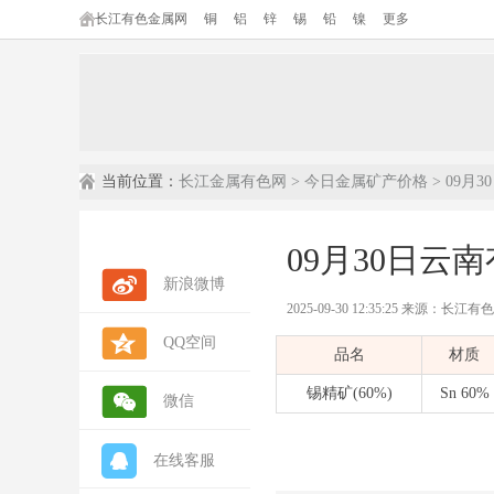
长江有色金属网
铜
铝
锌
锡
铅
镍
更多
当前位置：
长江金属有色网
>
今日金属矿产价格
> 09月
09月30日云
新浪微博
2025-09-30 12:35:25 来源：长江
QQ空间
品名
材质
锡精矿(60%)
Sn 60%
微信
在线客服