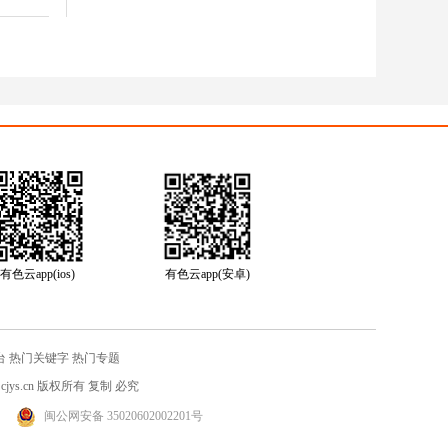
有色云app(ios)
有色云app(安卓)
台
热门关键字
热门专题
jys.cn
版权所有 复制 必究
闽公网安备 35020602002201号