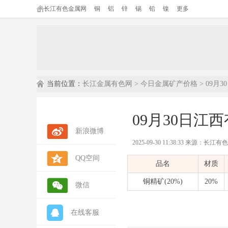
长江有色金属网
铜
铝
锌
锡
铅
镍
更多
当前位置：
长江金属有色网
>
今日金属矿产价格
> 09月
09月30日江
新浪微博
2025-09-30 11:38:33 来源：长江
QQ空间
品名
材质
铜精矿(20%)
20%
微信
在线客服