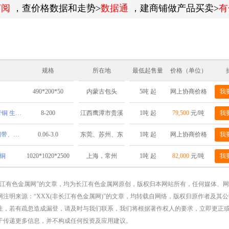
订阅
，查价格数据和走势>
数据通
，建商铺做产品买卖>
有
规格
所在地
最低起售量
价格（单位）
490*200*50
5吨 起
网上协商价格
我
内蒙古包头
铝青铜 锡青铜 铬锆铜 镍白铜 铍青铜 生产厂直销 管棒板
8-200
1吨 起
79,500
元/吨
我
江西鹰潭市贵溪
市铜产业循环经
供应QSN2.0-0.1锡磷青铜带、青铜带、磷铜带
0.06-3.0
1吨 起
网上协商价格
我
东莞、苏州、东
济基地
营、深圳
铜
1020*1020*2500
1吨 起
82,000
元/吨
我
上海，常州
长江有色金属网”的文章，均为长江有色金属网原创，版权归本网站所有，任何媒体、
注明来源：“XXX(非长江有色金属网)”的文章，均转载自网络，版权归原作者及其
注，若有疏忽造成漏登，请及时与我们联系，我们将根据著作权人的要求，立即更正
于传递更多信息，并不构成任何投资及应用建议。