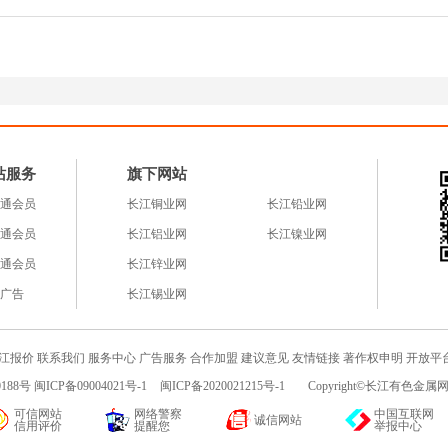
站服务
旗下网站
通会员
长江铜业网
长江铅业网
通会员
长江铝业网
长江镍业网
通会员
长江锌业网
广告
长江锡业网
江报价
联系我们
服务中心
广告服务
合作加盟
建议意见
友情链接
著作权申明
开放平
188号 闽ICP备09004021号-1
闽ICP备2020021215号-1
Copyright©长江有色金属网c
可信网站
网络警察
中国互联网
诚信网站
信用评价
提醒您
举报中心