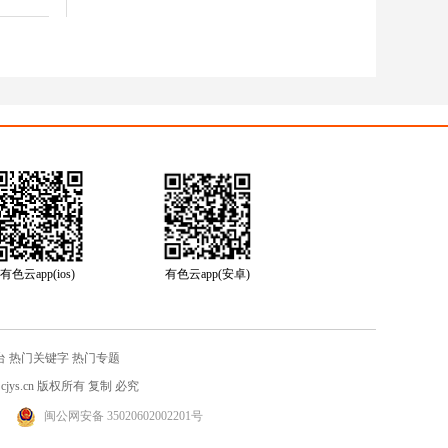
有色云app(ios)
有色云app(安卓)
台
热门关键字
热门专题
jys.cn
版权所有 复制 必究
闽公网安备 35020602002201号