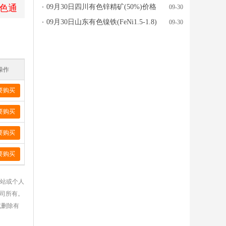
色通
行情参考
09月30日四川有色锌精矿(50%)价格
09-30
行情参考
09月30日山东有色镍铁(FeNi1.5-1.8)
09-30
价格行情参考
操作
要购买
要购买
要购买
要购买
网站或个人
公司所有。
或删除有