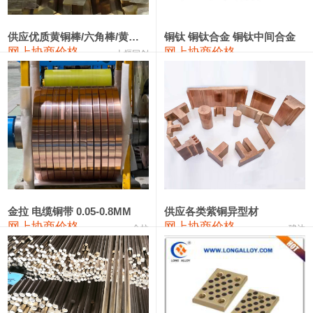
2202#硅
14,100—14,300
14,200
0
金属硅3303#-2202#
10,400—14,200
12,300
0
供应优质黄铜棒/六角棒/黄铜方板
铜钛 铜钛合金 铜钛中间合金
网上协商价格
网上协商价格
十堰同创
金属硅553#-331#
9,400—10,800
10,100
100
漆包线
111,970—115,970
113,970
360
磷铜合金
110,800—117,600
114,200
400
无氧铜丝(硬)
109,710—110,010
109,860
360
R410A专用紫铜管
113,700—113,700
113,700
360
铸造铝合金锭(A356.2)
24,300—24,700
24,500
200
金拉 电缆铜带 0.05-0.8MM
供应各类紫铜异型材
网上协商价格
网上协商价格
金拉
骏达
铸造铝合金锭(A380）
26,300—26,500
26,400
100
铝合金ADC12
24,200—24,400
24,300
100
铸造铝合金锭(ZL102)
24,300—24,500
24,400
200