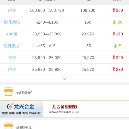
1#铜
108,680—108,720
108,700
360
铜升贴水
b140—b180
160
-30
A00铝
23,950—23,990
23,970
170
铝升贴水
c55—c15
-35
-5
0#锌
25,920—26,020
25,970
290
1#锌
25,820—25,920
25,870
290
1#铅
15,700—15,800
15,750
50
品牌商家
1#锡
434,000—436,000
435,000
-750
1#镍
129,550—130,750
130,150
-1,650
1#白银
15,100—15,110
15,105
-70
商城推荐
钯金
323—325
324
0