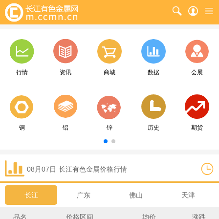
行情
资讯
商城
数据
会展
铜
铝
锌
历史
期货
08月07日
长江
有色金属价格行情
长江
广东
佛山
天津
品名
价格区间
均价
涨跌