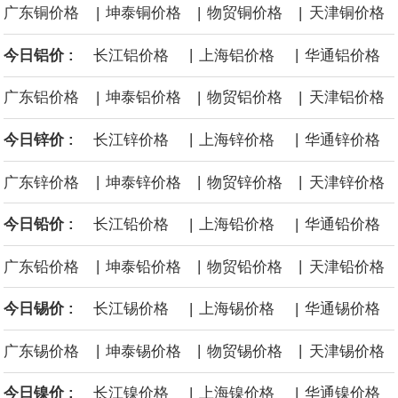
|
|
|
广东铜价格
坤泰铜价格
物贸铜价格
天津铜价格
中国制造与中国品牌正加速扩大在韩国汽车市场的影响力。韩联社4
|
|
今日铝价 :
长江铝价格
上海铝价格
华通铝价格
日报道称，韩国上半年售出的电动汽车中，超1/3为中国制造车型。
|
|
|
广东铝价格
坤泰铝价格
物贸铝价格
天津铝价格
与此同时，中国产汽车在韩国进口车市场中的份额首次超过德国，
|
|
今日锌价 :
长江锌价格
上海锌价格
华通锌价格
成为韩国最大的进口车来源地。
|
|
|
广东锌价格
坤泰锌价格
物贸锌价格
天津锌价格
今年以来，国内钽价跳涨，涨幅接近1.4倍。
|
|
今日铅价 :
长江铅价格
上海铅价格
华通铅价格
阿布扎比国家石油公司物流与服务部：两艘超大型气体运输船将于
|
|
|
广东铅价格
坤泰铅价格
物贸铅价格
天津铅价格
2026年第四季度交付。
|
|
今日锡价 :
长江锡价格
上海锡价格
华通锡价格
|
|
|
广东锡价格
坤泰锡价格
物贸锡价格
天津锡价格
|
|
今日镍价 :
长江镍价格
上海镍价格
华通镍价格