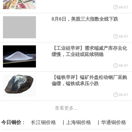
圣路易斯联储行长阿尔伯托·穆萨莱姆表示，由于通胀高于美联储2%
08-07
8月6日，美股三大指数全线下跌
的目标，决策者负担不起在等待可能出现更强劲的生产率增长的同
时、容忍更高通胀的代价。“在这样的背景下，货币政策对基本通胀
08-07
【工业硅早评】需求端减产库存去化
实施有力的约束至关重要，而不是为了追求未来的生产率增长而容
缓慢，工业硅或延续弱稳
忍如今更高的通胀，”穆萨莱姆在为圣保罗一场活动准备的讲稿中表
08-07
【锰铁早评】锰矿外盘松动钢厂采购
示。
偏缓，锰铁或承压小跌
8月6日，伊朗方面公开拟议的霍尔木兹海峡战略管理方案初步文本
08-07
查看更多...
细节，内容包括禁止敌对方面通过海峡等，违反规定者将被处以最
|
|
今日铜价 :
长江铜价格
上海铜价格
华通铜价格
高达货物价值20%的罚款。