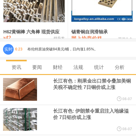
铸造铝合金锭(ZLD104)
24,300—24,500
24,400
200
压铸锌合金锭
26,500—26,700
26,600
250
硫酸镍
32,400—33,800
33,100
0
H62黄铜棒 六角棒 现货供应
锡青铜自润滑轴承
42
网上协商价格
氯化镍
38,300—40,300
39,300
0
¥
锦升发
芜湖合金
实时
6:23
布伦特原油突破84美元/桶，日内涨1.85%。
美联储穆萨莱姆：在最近一次联邦公开市场委员会（FOMC）会议
资讯
要闻
财经
法规
统计
分析
上，我倾向于加息。 通胀维持在目标水平上方的概率有所上升。
长江有色：刚果金出口禁令叠加美铜
关税不确定性 7日铜价或上涨
美联储穆萨莱姆：供给与需求端均出现通胀上行压力，若各类冲击
08-07
消退，通胀有望回落至 2%。 一年后通胀可能企稳于 2.5%‑3% 甚至
长江有色: 伊朗禁令重启注入地缘溢
价 7日铝价或上涨
更高水平。
08-07