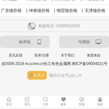
|
|
|
广东镍价格
坤泰镍价格
物贸镍价格
天津镍价格
客服电话 :15805918000
触屏版
电脑版
意见反馈
登录/注册
关于我们
免责条款
@2006-2018 m.ccmn.cn长江有色金属网 闽ICP备09004021号
加关注
微信公众号cjys_cn
首页
资讯
行情
服务
客服
我的