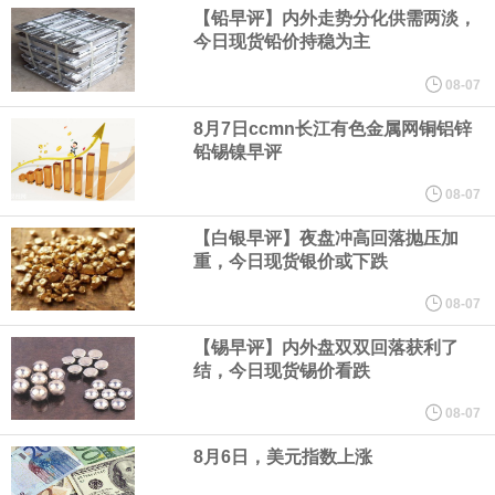
据CME“美联储观察”：美联储到9月维持利率不变的概率为45%，累
【铅早评】内外走势分化供需两淡，
今日现货铅价持稳为主
计加息25个基点的概率为55%。美联储到10月维持利率不变的概率
08-07
为31%，累计加息25个基点的概率为51.9%，累计加息50个基点的
8月7日ccmn长江有色金属网铜铝锌
铅锡镍早评
概率为17.1%。
08-07
【白银早评】夜盘冲高回落抛压加
中国物流与采购联合会今天（7日）公布7月份中国仓储指数。指数
重，今日现货银价或下跌
连续两个月运行在50%以上的扩张区间。总体来看，仓储行业在季
08-07
【锡早评】内外盘双双回落获利了
节性气候和极端天气扰动下仍保持扩张，行业运行具有较强韧性。7
结，今日现货锡价看跌
月份中国仓储指数为50.3%，较上月上升0.1个百分点，连续两个月
08-07
8月6日，美元指数上涨
运行在扩张区间。