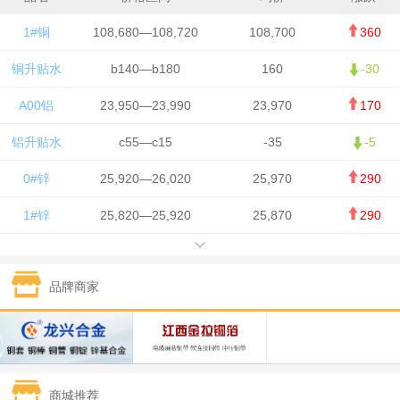
1#铜
108,680—108,720
108,700
360
铜升贴水
b140—b180
160
-30
A00铝
23,950—23,990
23,970
170
铝升贴水
c55—c15
-35
-5
0#锌
25,920—26,020
25,970
290
1#锌
25,820—25,920
25,870
290
1#铅
15,700—15,800
15,750
50
品牌商家
1#锡
434,000—436,000
435,000
-750
1#镍
129,550—130,750
130,150
-1,650
1#白银
15,100—15,110
15,105
-70
商城推荐
钯金
323—325
324
0