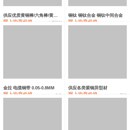
2202#硅
14,100—14,300
14,200
0
金属硅3303#-2202#
10,400—14,200
12,300
0
供应优质黄铜棒/六角棒/黄铜方板
铜钛 铜钛合金 铜钛中间合金
网上协商价格
网上协商价格
十堰同创
金属硅553#-331#
9,400—10,800
10,100
100
漆包线
111,970—115,970
113,970
360
磷铜合金
110,800—117,600
114,200
400
无氧铜丝(硬)
109,710—110,010
109,860
360
R410A专用紫铜管
113,700—113,700
113,700
360
铸造铝合金锭(A356.2)
24,300—24,700
24,500
200
金拉 电缆铜带 0.05-0.8MM
供应各类紫铜异型材
网上协商价格
网上协商价格
金拉
骏达
铸造铝合金锭(A380）
26,300—26,500
26,400
100
铝合金ADC12
24,200—24,400
24,300
100
铸造铝合金锭(ZL102)
24,300—24,500
24,400
200