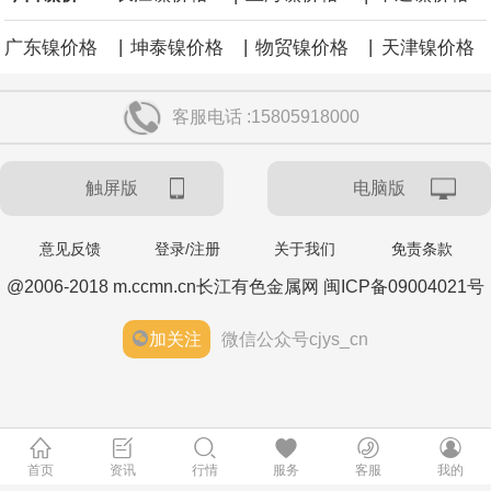
|
|
|
广东镍价格
坤泰镍价格
物贸镍价格
天津镍价格
客服电话 :15805918000
触屏版
电脑版
意见反馈
登录/注册
关于我们
免责条款
@2006-2018 m.ccmn.cn长江有色金属网 闽ICP备09004021号
加关注
微信公众号cjys_cn
首页
资讯
行情
服务
客服
我的