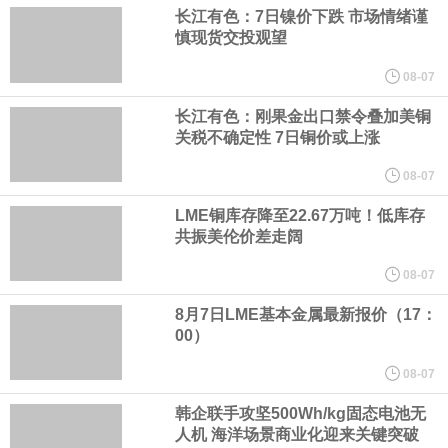
美国总统特朗普6日否认他对国防部长赫格塞思不满，称对赫格塞思
长江有色：7日镍价下跌 市场情绪谨
慎现货交投观望
所做的工作“非常满意”。特朗普在社交媒体上发帖称，一些媒体有关
08-07
他与赫格塞思就弹药短缺问题发生冲突的报道是“完全没有根据的谣
长江有色：刚果金出口禁令叠加美铜
关税不确定性 7日铜价或上涨
言”，他对赫格塞思所做的工作“非常满意”。
08-07
LME铜库存降至22.67万吨！低库存
纽约期银突破64美元/盎司，日内涨3.91%。
共振美伦价差走阔
据报道，威刚近日在法说会上表示，在需求增加、价格走高及货源
08-07
8月7日LME基本金属最新报价（17：
稳定的三大有利因素带动下，预期第3季度营运将优于第2季度，并
00）
进一步扩大全年营运成果。
08-07
韩企联手攻坚500Wh/kg固态电池无
美国国会预算办公室（CBO）于当地时间5日发布报告称，美国海军
人机 海洋场景商业化迎来关键突破