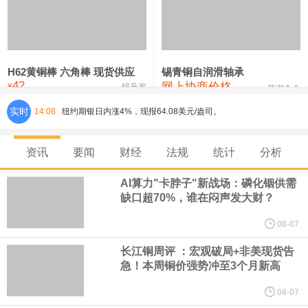
铸造铝合金锭(ZLD104)
24,300—24,500
24,400
200
压铸锌合金锭
26,500—26,700
26,600
250
硫酸镍
32,400—33,800
33,100
0
H62黄铜棒 六角棒 现货供应
锡青铜自润滑轴承
42
网上协商价格
氯化镍
38,300—40,300
39,300
0
¥
锦升发
芜湖合金
实时
纽约期银日内涨4%，现报64.08美元/盎司。
14:08
宇树科技董事长、总经理兼首席技术官王兴兴在网上路演时表示，
资讯
要闻
财经
法规
统计
分析
经过多年研发创新和技术积累，公司逐步形成了包括一体化关节集
AI算力"卡脖子"新战场：磷化铟供需
缺口超70%，谁在闷声发大财？
成技术、高紧凑度机器人身体集成技术、机器人激光雷达全自研核
08-07
心技术等多项已商业化应用的核心技术并已应用于公司的高性能通
长江铜周评 ：宏观破局+非美现货告
急！本周铜价强势冲至3个月新高
用人形机器人、四足机器人等产品。
08-07