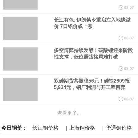
计划建造的15艘核动力“特朗普级”（Trump-class）战列舰，从研发
08-07
长江有色: 伊朗禁令重启注入地缘溢
到采购的总费用可能高达2750亿美元，为美国有史以来最昂贵的水
价 7日铝价或上涨
面战舰项目之一。 根据CBO的初步估算，首舰造价约234亿美元，
08-07
多空博弈持续发酵！碳酸锂迎来阶段
后续14艘平均每艘约180亿美元。
性支撑，低位震荡格局难打破
黄金价格有望录得自今年1月以来最大单周涨幅。油价走弱为金价提
08-07
双硅期货共振涨56元！硅铁2609报
供支撑，同时投资者正等待美国非农就业数据，以寻找美国利率前
5,934元，钢厂利润与开工率博弈
景的线索。StoneX高级分析师马特·辛普森表示，中东和平前景改善
08-07
查看更多...
令市场通胀预期下降，推动黄金价格从此前持续数周、位于4000美
|
|
今日铜价 :
长江铜价格
上海铜价格
华通铜价格
元上方的盘整区间中进一步上涨。