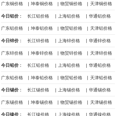
|
|
|
广东铜价格
坤泰铜价格
物贸铜价格
天津铜价格
海力士：龙仁工厂将生产高带宽内存（HBM）及其他下一代动态随
|
|
今日铝价 :
长江铝价格
上海铝价格
华通铝价格
机存取存储器（DRAM）。
|
|
|
广东铝价格
坤泰铝价格
物贸铝价格
天津铝价格
必和必拓港口联合工会：必和必拓西澳大利亚铁矿石业务的工人已
|
|
今日锌价 :
长江锌价格
上海锌价格
华通锌价格
通知，将于8月9日实施24小时停工。
|
|
|
广东锌价格
坤泰锌价格
物贸锌价格
天津锌价格
8月7日，宇树科技董事长王兴兴网上路演时表示，报告期内，公司
|
|
今日铅价 :
长江铅价格
上海铅价格
华通铅价格
研发费用金额分别为4,995.18万元、7,001.70万元、14,496.56万
|
|
|
广东铅价格
坤泰铅价格
物贸铅价格
天津铅价格
元，最近3年复合增长率达70.36%，呈快速增长趋势，并形成多项
|
|
今日锡价 :
长江锡价格
上海锡价格
华通锡价格
核心技术和知识产权。截至2026年1月31日，公司拥有262项专利权
|
|
|
广东锡价格
坤泰锡价格
物贸锡价格
天津锡价格
（含境内发明专利20项）。
|
|
今日镍价 :
长江镍价格
上海镍价格
华通镍价格