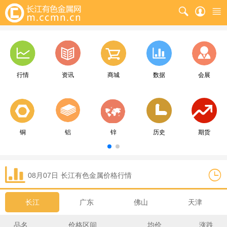
行情
资讯
商城
数据
会展
铜
铝
锌
历史
期货
08月07日
长江
有色金属价格行情
长江
广东
佛山
天津
品名
价格区间
均价
涨跌