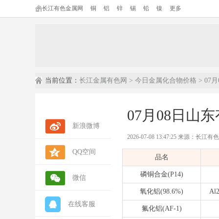
长江有色金属网
铜
铝
锌
锡
铅
镍
更多
当前位置：
长江金属有色网
>
今日金属化合物价格
> 0
07月08日
新浪微博
2026-07-08 13:47:25 来源：长江
QQ空间
内容摘要：
本文为长江有色金属网发
品名
数据来源：
长江有色金属网(ccmn.cn
数据类型：
现货市场报价 | 行情参考 
磷铜合金(P14)
微信
氧化铝(98.6%)
Al
在线客服
氟化铝(AF-1)