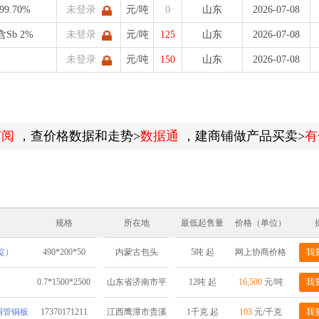
99.70%
未登录
元/吨
0
山东
2026-07-08
含Sb 2%
未登录
元/吨
125
山东
2026-07-08
未登录
元/吨
150
山东
2026-07-08
订阅
，查价格数据和走势>
数据通
，建商铺做产品买卖>
有
规格
所在地
最低起售量
价格（单位）
锭）
490*200*50
5吨 起
网上协商价格
我
内蒙古包头
0.7*1500*2500
12吨 起
16,500
元/吨
我
山东省济南市平
阴县
棒铜管铜板
17370171211
1千克 起
103
元/千克
我
江西鹰潭市贵溪