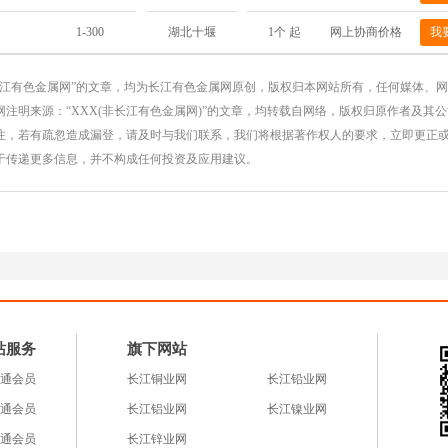
市铜产业循环经
1-300
1个 起
网上协商价格
我
湖北十堰
济基地
长江有色金属网”的文章，均为长江有色金属网原创，版权归本网站所有，任何媒体、
注明来源：“XXX(非长江有色金属网)”的文章，均转载自网络，版权归原作者及其
注，若有疏忽造成漏登，请及时与我们联系，我们将根据著作权人的要求，立即更正
于传递更多信息，并不构成任何投资及应用建议。
站服务
旗下网站
通会员
长江铜业网
长江铅业网
通会员
长江铝业网
长江镍业网
通会员
长江锌业网