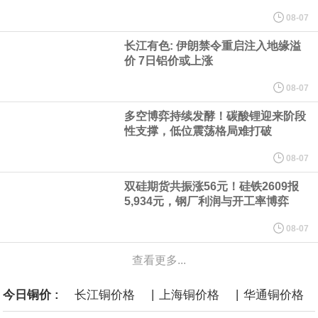
他与赫格塞思就弹药短缺问题发生冲突的报道是“完全没有根据的谣
08-07
言”，他对赫格塞思所做的工作“非常满意”。
长江有色: 伊朗禁令重启注入地缘溢
价 7日铝价或上涨
纽约期银突破64美元/盎司，日内涨3.91%。
08-07
据报道，威刚近日在法说会上表示，在需求增加、价格走高及货源
多空博弈持续发酵！碳酸锂迎来阶段
性支撑，低位震荡格局难打破
稳定的三大有利因素带动下，预期第3季度营运将优于第2季度，并
08-07
进一步扩大全年营运成果。
双硅期货共振涨56元！硅铁2609报
5,934元，钢厂利润与开工率博弈
美国国会预算办公室（CBO）于当地时间5日发布报告称，美国海军
08-07
计划建造的15艘核动力“特朗普级”（Trump-class）战列舰，从研发
查看更多...
到采购的总费用可能高达2750亿美元，为美国有史以来最昂贵的水
|
|
今日铜价 :
长江铜价格
上海铜价格
华通铜价格