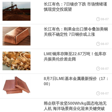
（含境内发明专利20项）。
长江有色：7日镍价下跌 市场情绪谨
慎现货交投观望
纽约期银日内涨4%，现报64.08美元/盎司。
08-07
宇树科技董事长、总经理兼首席技术官王兴兴在网上路演时表示，
长江有色：刚果金出口禁令叠加美铜
关税不确定性 7日铜价或上涨
经过多年研发创新和技术积累，公司逐步形成了包括一体化关节集
08-07
成技术、高紧凑度机器人身体集成技术、机器人激光雷达全自研核
LME铜库存降至22.67万吨！低库存
共振美伦价差走阔
心技术等多项已商业化应用的核心技术并已应用于公司的高性能通
08-07
用人形机器人、四足机器人等产品。
8月7日LME基本金属最新报价（17：
00）
美国总统特朗普6日否认他对国防部长赫格塞思不满，称对赫格塞思
08-07
所做的工作“非常满意”。特朗普在社交媒体上发帖称，一些媒体有关
韩企联手攻坚500Wh/kg固态电池无
人机 海洋场景商业化迎来关键突破