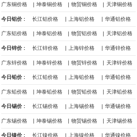
|
|
|
面战舰项目之一。 根据CBO的初步估算，首舰造价约234亿美元，
广东铜价格
坤泰铜价格
物贸铜价格
天津铜价格
|
|
今日铝价 :
长江铝价格
上海铝价格
华通铝价格
后续14艘平均每艘约180亿美元。
|
|
|
广东铝价格
坤泰铝价格
物贸铝价格
天津铝价格
黄金价格有望录得自今年1月以来最大单周涨幅。油价走弱为金价提
|
|
今日锌价 :
长江锌价格
上海锌价格
华通锌价格
供支撑，同时投资者正等待美国非农就业数据，以寻找美国利率前
|
|
|
广东锌价格
坤泰锌价格
物贸锌价格
天津锌价格
景的线索。StoneX高级分析师马特·辛普森表示，中东和平前景改善
|
|
今日铅价 :
长江铅价格
上海铅价格
华通铅价格
令市场通胀预期下降，推动黄金价格从此前持续数周、位于4000美
|
|
|
广东铅价格
坤泰铅价格
物贸铅价格
天津铅价格
元上方的盘整区间中进一步上涨。
|
|
今日锡价 :
长江锡价格
上海锡价格
华通锡价格
海力士：龙仁工厂将生产高带宽内存（HBM）及其他下一代动态随
|
|
|
广东锡价格
坤泰锡价格
物贸锡价格
天津锡价格
机存取存储器（DRAM）。
|
|
今日镍价 :
长江镍价格
上海镍价格
华通镍价格