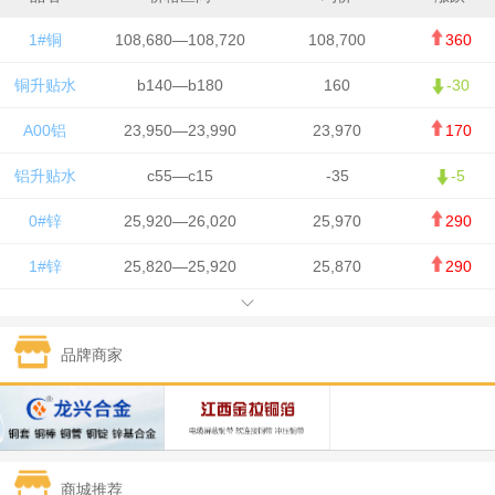
1#铜
108,680—108,720
108,700
360
铜升贴水
b140—b180
160
-30
A00铝
23,950—23,990
23,970
170
铝升贴水
c55—c15
-35
-5
0#锌
25,920—26,020
25,970
290
1#锌
25,820—25,920
25,870
290
1#铅
15,700—15,800
15,750
50
品牌商家
1#锡
434,000—436,000
435,000
-750
1#镍
129,550—130,750
130,150
-1,650
1#白银
15,100—15,110
15,105
-70
商城推荐
钯金
323—325
324
0