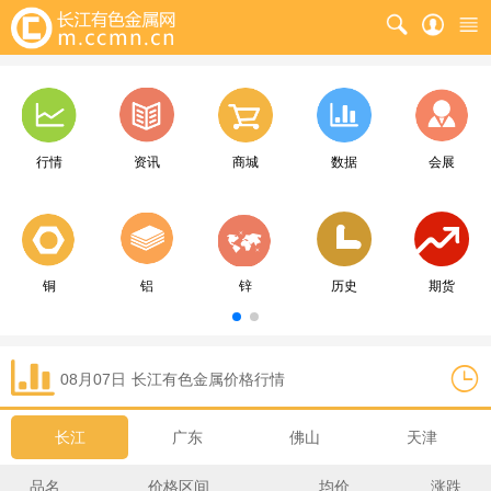
行情
资讯
商城
数据
会展
铜
铝
锌
历史
期货
08月07日
长江
有色金属价格行情
长江
广东
佛山
天津
品名
价格区间
均价
涨跌