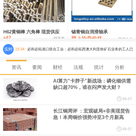
铸造铝合金锭(ZLD104)
24,300—24,500
24,400
200
压铸锌合金锭
26,500—26,700
26,600
250
硫酸镍
32,400—33,800
33,100
0
H62黄铜棒 六角棒 现货供应
锡青铜自润滑轴承
42
网上协商价格
氯化镍
38,300—40,300
39,300
0
¥
锦升发
芜湖合金
必和必拓港口联合工会：必和必拓西澳大利亚铁矿石业务的工人已
实时
15:34
通知，将于8月9日实施24小时停工。
资讯
要闻
财经
法规
统计
分析
8月7日，宇树科技董事长王兴兴网上路演时表示，报告期内，公司
AI算力"卡脖子"新战场：磷化铟供需
缺口超70%，谁在闷声发大财？
研发费用金额分别为4,995.18万元、7,001.70万元、14,496.56万
08-07
元，最近3年复合增长率达70.36%，呈快速增长趋势，并形成多项
长江铜周评 ：宏观破局+非美现货告
急！本周铜价强势冲至3个月新高
核心技术和知识产权。截至2026年1月31日，公司拥有262项专利权
08-07