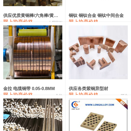
2202#硅
14,100—14,300
14,200
0
金属硅3303#-2202#
10,400—14,200
12,300
0
供应优质黄铜棒/六角棒/黄铜方板
铜钛 铜钛合金 铜钛中间合金
网上协商价格
网上协商价格
十堰同创
金属硅553#-331#
9,400—10,800
10,100
100
漆包线
111,970—115,970
113,970
360
磷铜合金
110,800—117,600
114,200
400
无氧铜丝(硬)
109,710—110,010
109,860
360
R410A专用紫铜管
113,700—113,700
113,700
360
铸造铝合金锭(A356.2)
24,300—24,700
24,500
200
金拉 电缆铜带 0.05-0.8MM
供应各类紫铜异型材
网上协商价格
网上协商价格
金拉
骏达
铸造铝合金锭(A380）
26,300—26,500
26,400
100
铝合金ADC12
24,200—24,400
24,300
100
铸造铝合金锭(ZL102)
24,300—24,500
24,400
200