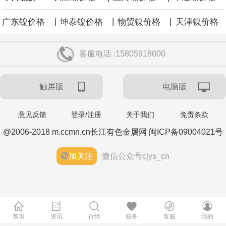
|
|
|
广东镍价格
坤泰镍价格
物贸镍价格
天津镍价格
客服电话 :15805918000
触屏版
电脑版
意见反馈
登录/注册
关于我们
免责条款
@2006-2018 m.ccmn.cn长江有色金属网 闽ICP备09004021号
加关注
微信公众号cjys_cn
首页
资讯
行情
服务
客服
我的