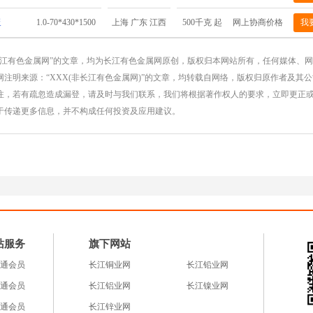
板
1.0-70*430*1500
500千克 起
网上协商价格
我
上海 广东 江西
长江有色金属网”的文章，均为长江有色金属网原创，版权归本网站所有，任何媒体、
注明来源：“XXX(非长江有色金属网)”的文章，均转载自网络，版权归原作者及其
注，若有疏忽造成漏登，请及时与我们联系，我们将根据著作权人的要求，立即更正
于传递更多信息，并不构成任何投资及应用建议。
站服务
旗下网站
通会员
长江铜业网
长江铅业网
通会员
长江铝业网
长江镍业网
通会员
长江锌业网