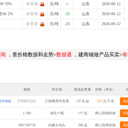
99.70%
未登录
元/吨
0
山东
2026-06-12
含Sb 2%
未登录
元/吨
-25
山东
2026-06-12
未登录
元/吨
-25
山东
2026-06-12
订阅
，查价格数据和走势>
数据通
，建商铺做产品买卖>
有
规格
所在地
最低起售量
价格（单位）
棒铜管铜板
17370171211
1千克 起
103
元/千克
我
江西鹰潭市贵溪
市铜产业循环经
1-300
1个 起
网上协商价格
我
湖北十堰
济基地
）
490*200*50
5吨 起
网上协商价格
我
内蒙古包头