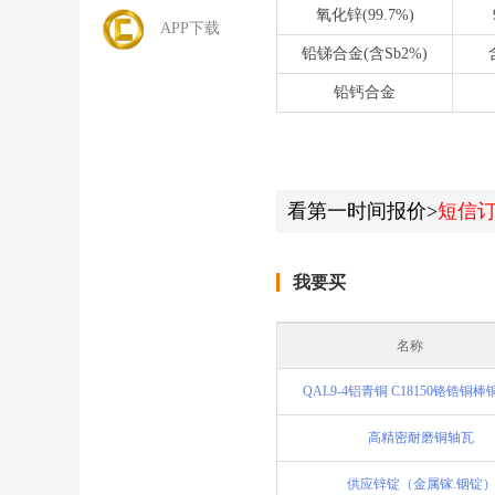
氧化锌(99.7%)
APP下载
铅锑合金(含Sb2%)
铅钙合金
看第一时间报价>
短信
我要买
名称
QAL9-4铝青铜 C18150铬锆铜
高精密耐磨铜轴瓦
供应锌锭（金属镓.铟锭