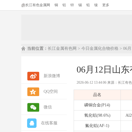
长江有色金属网
铜
铝
锌
锡
铅
镍
更多
当前位置：
长江金属有色网
>
今日金属化合物价格
> 0
06月12日
新浪微博
2026-06-12 13:44:06 来源：长江
QQ空间
内容摘要：
本文为长江有色金属网发
品名
数据来源：
长江有色金属网(ccmn.cn
数据类型：
现货市场报价 | 行情参考 
磷铜合金(P14)
微信
氧化铝(98.6%)
Al
在线客服
氟化铝(AF-1)