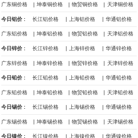
|
|
|
广东铜价格
坤泰铜价格
物贸铜价格
天津铜价格
据央视新闻，从国家数据局了解到，目前，国家数据局正稳步推进
|
|
今日铝价 :
长江铝价格
上海铝价格
华通铝价格
数据产权登记工作，加快全国一体化数据市场建设。数据产权登
|
|
|
广东铝价格
坤泰铝价格
物贸铝价格
天津铝价格
记，简单理解就是为数据这一无形资产出具“身份证明”，类似于不动
|
|
今日锌价 :
长江锌价格
上海锌价格
华通锌价格
产登记中心给房产发放不动产权证书。
|
|
|
广东锌价格
坤泰锌价格
物贸锌价格
天津锌价格
8月6日，广钢气体与韩国大宗电子气体运营企业AF E&C签署具有法
|
|
今日铅价 :
长江铅价格
上海铅价格
华通铅价格
律约束力的长期战略合作协议。广钢气体自研的“Super-N”超高纯制
|
|
|
广东铅价格
坤泰铅价格
物贸铅价格
天津铅价格
氮设备已在中国半导体制造领域实现商业化应用。本次战略合作，
|
|
今日锡价 :
长江锡价格
上海锡价格
华通锡价格
双方将加速定制化“Super-N”解决方案在韩国半导体市场的落地应用
|
|
|
广东锡价格
坤泰锡价格
物贸锡价格
天津锡价格
与批量交付。
|
|
今日镍价 :
长江镍价格
上海镍价格
华通镍价格