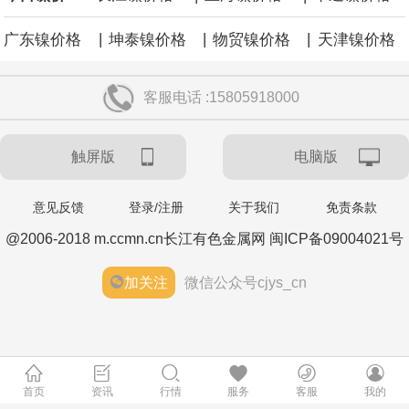
|
|
|
广东镍价格
坤泰镍价格
物贸镍价格
天津镍价格
客服电话 :15805918000
触屏版
电脑版
意见反馈
登录/注册
关于我们
免责条款
@2006-2018 m.ccmn.cn长江有色金属网 闽ICP备09004021号
加关注
微信公众号cjys_cn
首页
资讯
行情
服务
客服
我的