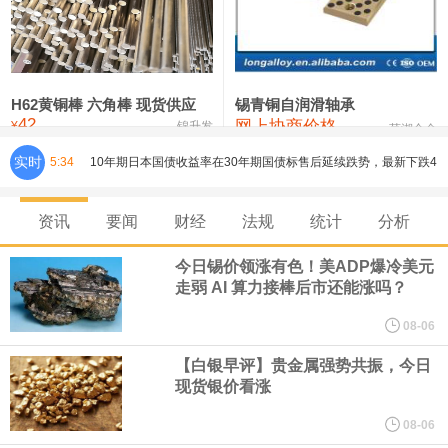
铸造铝合金锭(ZLD104)
24,100—24,300
24,200
100
压铸锌合金锭
26,250—26,450
26,350
500
硫酸镍
32,400—33,800
33,100
0
H62黄铜棒 六角棒 现货供应
锡青铜自润滑轴承
42
网上协商价格
氯化镍
38,300—40,300
39,300
0
¥
锦升发
芜湖合金
实时
5:34
10年期日本国债收益率在30年期国债标售后延续跌势，最新下跌4
个基点至2.765%。30年期日本国债收益率在标售后跌幅略有收窄，
资讯
要闻
财经
法规
统计
分析
最新下跌3个基点至3.93%。
今日锡价领涨有色！美ADP爆冷美元
走弱 AI 算力接棒后市还能涨吗？
巴克莱分析师在一份研究报告中表示，人形机器人的部署可能在
08-06
2035年之后实现大规模化。
【白银早评】贵金属强势共振，今日
现货银价看涨
美联储理事库克： 有理由相信通胀水平能够回落。 经济具备韧性，
08-06