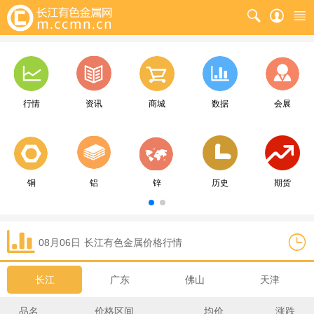
行情
资讯
商城
数据
会展
铜
铝
锌
历史
期货
08月06日
长江
有色金属价格行情
长江
广东
佛山
天津
品名
价格区间
均价
涨跌