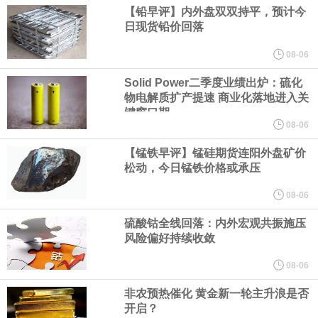
增速处于 “稳健水平”。
【铅早评】内外盘双双持平，预计今
日现货铅价回落
据CME“美联储观察”：美联储到9月维持利率不变的概率为45.6%，
08-06
累计加息25个基点的概率为54.4%。美联储到10月维持利率不变的
Solid Power二季度业绩出炉：硫化
物电解质扩产提速 商业化落地进入关
键窗口期
概率为33.5%，累计加息25个基点的概率为52.1%，累计加息50个
08-06
【锰铁早评】锰硅期货连阳外盘矿价
基点的概率为14.5%。
松动，今日锰铁价格或承压
日本至7月31日当周买进外国债券 4779亿日元，前值由-8114亿日
08-06
硫酸钴全线回落：内外宏观共振施压
元修正为-8101亿日元。日本至7月31日当周外资买进日股 -3925亿
风险偏好持续收敛
日元，前值由9121亿日元修正为9124亿日元。日本至7月31日当周
08-06
非农预热催化 黄金新一轮主升浪是否
买进外国股票 -2764亿日元，前值3202亿日元。日本至7月31日当
开启？