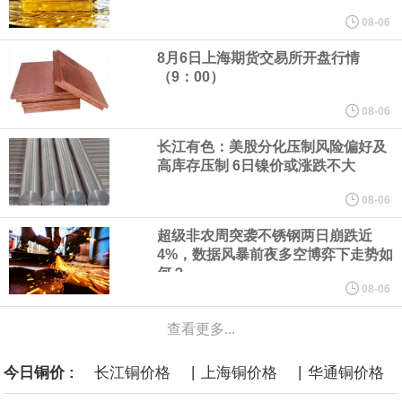
周外资买进日债 5589亿日元，前值-15139亿日元。
08-06
8月6日上海期货交易所开盘行情
美国旧金山联邦储备银行行长戴利在东京的活动上讲话表示，关税
（9：00）
对通胀产生了明确影响。目前有部分证据显示，关税对通胀的影响
08-06
长江有色：美股分化压制风险偏好及
已开始消退。若中东战争结束，应会有助于通胀下行。
高库存压制 6日镍价或涨跌不大
美联储戴利：在制定利率政策时，美联储面临不同类型的风险。完
08-06
超级非农周突袭不锈钢两日崩跌近
全支持7月维持利率不变。联储仍需收集数据以确定未来政策走向。
4%，数据风暴前夜多空博弈下走势如
何？
据知情人士透露，凯文・沃什就任美联储主席以来，美国总统特朗
08-06
查看更多...
普已和他多次交谈，总统与央行负责人之间保持这样的沟通渠道，
|
|
今日铜价 :
长江铜价格
上海铜价格
华通铜价格
有悖于近年惯例。