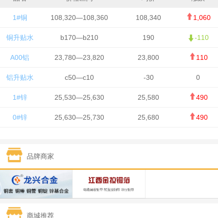
1#铜
108,320—108,360
108,340
1,060
铜升贴水
b170—b210
190
-110
A00铝
23,780—23,820
23,800
110
铝升贴水
c50—c10
-30
0
1#锌
25,530—25,630
25,580
490
0#锌
25,630—25,730
25,680
490
1#铅
15,650—15,750
15,700
-50
品牌商家
1#锡
434,750—436,750
435,750
7,000
1#镍
131,200—132,400
131,800
850
1#白银
15,170—15,180
15,175
615
商城推荐
钯金
323—325
324
5