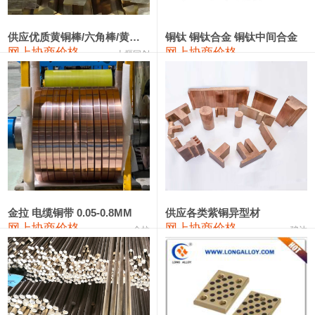
441#硅
9,500—9,700
9,600
0
金属硅553#-331#
9,300—10,700
10,000
0
供应优质黄铜棒/六角棒/黄铜方板
铜钛 铜钛合金 铜钛中间合金
网上协商价格
网上协商价格
十堰同创
金属硅3303#-2202#
10,400—14,200
12,300
0
漆包线
111,610—115,610
113,610
1,060
磷铜合金
110,400—117,200
113,800
1,050
无氧铜丝(硬)
109,350—109,650
109,500
1,060
R410A专用紫铜管
113,340—113,340
113,340
1,060
铸造铝合金锭(A356.2)
24,100—24,500
24,300
100
金拉 电缆铜带 0.05-0.8MM
供应各类紫铜异型材
网上协商价格
网上协商价格
金拉
骏达
铸造铝合金锭(A380）
26,200—26,400
26,300
100
铝合金ADC12
24,100—24,300
24,200
100
铸造铝合金锭(ZL102)
24,100—24,300
24,200
100