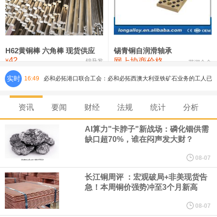
铸造铝合金锭(ZLD104)
24,300—24,500
24,400
200
压铸锌合金锭
26,500—26,700
26,600
250
硫酸镍
32,400—33,800
33,100
0
H62黄铜棒 六角棒 现货供应
锡青铜自润滑轴承
42
网上协商价格
氯化镍
38,300—40,300
39,300
0
¥
锦升发
芜湖合金
实时
16:49
必和必拓港口联合工会：必和必拓西澳大利亚铁矿石业务的工人已
通知，将于8月9日实施24小时停工。
资讯
要闻
财经
法规
统计
分析
8月7日，宇树科技董事长王兴兴网上路演时表示，报告期内，公司
AI算力"卡脖子"新战场：磷化铟供需
缺口超70%，谁在闷声发大财？
研发费用金额分别为4,995.18万元、7,001.70万元、14,496.56万
08-07
元，最近3年复合增长率达70.36%，呈快速增长趋势，并形成多项
长江铜周评 ：宏观破局+非美现货告
急！本周铜价强势冲至3个月新高
核心技术和知识产权。截至2026年1月31日，公司拥有262项专利权
08-07