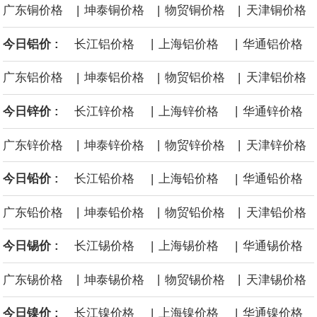
|
|
|
广东铜价格
坤泰铜价格
物贸铜价格
天津铜价格
面战舰项目之一。 根据CBO的初步估算，首舰造价约234亿美元，
|
|
今日铝价 :
长江铝价格
上海铝价格
华通铝价格
后续14艘平均每艘约180亿美元。
|
|
|
广东铝价格
坤泰铝价格
物贸铝价格
天津铝价格
黄金价格有望录得自今年1月以来最大单周涨幅。油价走弱为金价提
|
|
今日锌价 :
长江锌价格
上海锌价格
华通锌价格
供支撑，同时投资者正等待美国非农就业数据，以寻找美国利率前
|
|
|
广东锌价格
坤泰锌价格
物贸锌价格
天津锌价格
景的线索。StoneX高级分析师马特·辛普森表示，中东和平前景改善
|
|
今日铅价 :
长江铅价格
上海铅价格
华通铅价格
令市场通胀预期下降，推动黄金价格从此前持续数周、位于4000美
|
|
|
广东铅价格
坤泰铅价格
物贸铅价格
天津铅价格
元上方的盘整区间中进一步上涨。
|
|
今日锡价 :
长江锡价格
上海锡价格
华通锡价格
海力士：龙仁工厂将生产高带宽内存（HBM）及其他下一代动态随
|
|
|
广东锡价格
坤泰锡价格
物贸锡价格
天津锡价格
机存取存储器（DRAM）。
|
|
今日镍价 :
长江镍价格
上海镍价格
华通镍价格