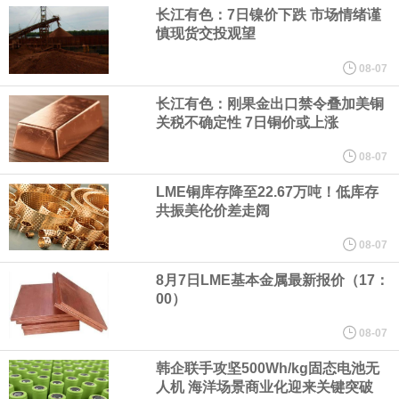
（含境内发明专利20项）。
长江有色：7日镍价下跌 市场情绪谨
慎现货交投观望
纽约期银日内涨4%，现报64.08美元/盎司。
08-07
宇树科技董事长、总经理兼首席技术官王兴兴在网上路演时表示，
长江有色：刚果金出口禁令叠加美铜
关税不确定性 7日铜价或上涨
经过多年研发创新和技术积累，公司逐步形成了包括一体化关节集
08-07
LME铜库存降至22.67万吨！低库存
成技术、高紧凑度机器人身体集成技术、机器人激光雷达全自研核
共振美伦价差走阔
心技术等多项已商业化应用的核心技术并已应用于公司的高性能通
08-07
8月7日LME基本金属最新报价（17：
用人形机器人、四足机器人等产品。
00）
美国总统特朗普6日否认他对国防部长赫格塞思不满，称对赫格塞思
08-07
韩企联手攻坚500Wh/kg固态电池无
所做的工作“非常满意”。特朗普在社交媒体上发帖称，一些媒体有关
人机 海洋场景商业化迎来关键突破