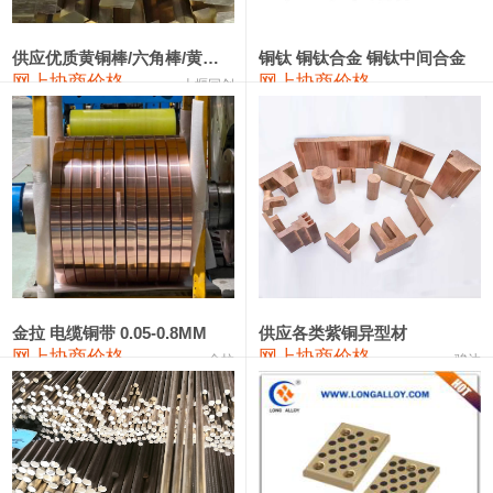
2202#硅
14,100—14,300
14,200
0
金属硅3303#-2202#
10,400—14,200
12,300
0
供应优质黄铜棒/六角棒/黄铜方板
铜钛 铜钛合金 铜钛中间合金
网上协商价格
网上协商价格
十堰同创
金属硅553#-331#
9,400—10,800
10,100
100
漆包线
111,970—115,970
113,970
360
磷铜合金
110,800—117,600
114,200
400
无氧铜丝(硬)
109,710—110,010
109,860
360
R410A专用紫铜管
113,700—113,700
113,700
360
铸造铝合金锭(A356.2)
24,300—24,700
24,500
200
金拉 电缆铜带 0.05-0.8MM
供应各类紫铜异型材
网上协商价格
网上协商价格
金拉
骏达
铸造铝合金锭(A380）
26,300—26,500
26,400
100
铝合金ADC12
24,200—24,400
24,300
100
铸造铝合金锭(ZL102)
24,300—24,500
24,400
200