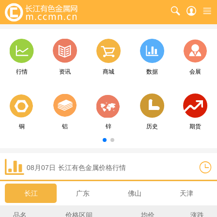
行情
资讯
商城
数据
会展
铜
铝
锌
历史
期货
08月07日
长江
有色金属价格行情
长江
广东
佛山
天津
品名
价格区间
均价
涨跌