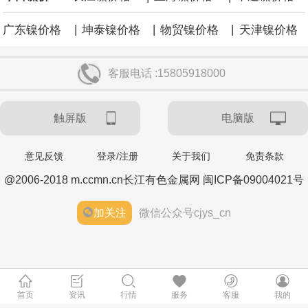
|
|
|
广东镍价格
坤泰镍价格
物贸镍价格
天津镍价格
客服电话 :15805918000
触屏版
电脑版
意见反馈
登录/注册
关于我们
免责条款
@2006-2018 m.ccmn.cn长江有色金属网 闽ICP备09004021号
加关注
微信公众号cjys_cn
首页
资讯
行情
服务
客服
我的