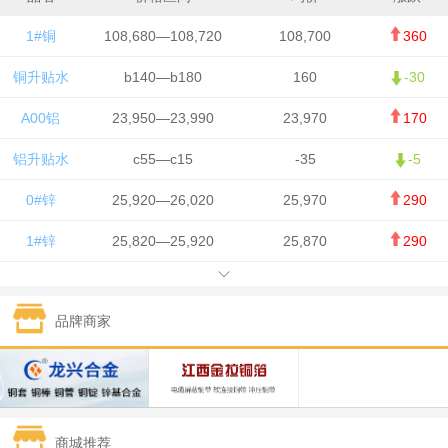
1#铜
108,680—108,720
108,700
360
铜升贴水
b140—b180
160
-30
A00铝
23,950—23,990
23,970
170
铝升贴水
c55—c15
-35
-5
0#锌
25,920—26,020
25,970
290
1#锌
25,820—25,920
25,870
290
1#铅
15,700—15,800
15,750
50
品牌商家
1#锡
434,000—436,000
435,000
-750
1#镍
129,550—130,750
130,150
-1,650
1#白银
15,100—15,110
15,105
-70
商城推荐
钯金
323—325
324
0