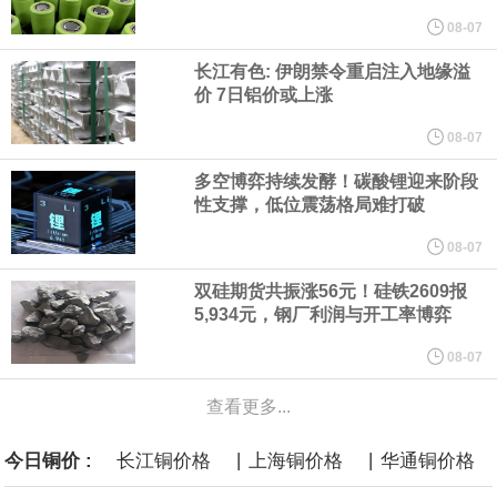
他与赫格塞思就弹药短缺问题发生冲突的报道是“完全没有根据的谣
08-07
长江有色: 伊朗禁令重启注入地缘溢
言”，他对赫格塞思所做的工作“非常满意”。
价 7日铝价或上涨
纽约期银突破64美元/盎司，日内涨3.91%。
08-07
多空博弈持续发酵！碳酸锂迎来阶段
据报道，威刚近日在法说会上表示，在需求增加、价格走高及货源
性支撑，低位震荡格局难打破
稳定的三大有利因素带动下，预期第3季度营运将优于第2季度，并
08-07
双硅期货共振涨56元！硅铁2609报
进一步扩大全年营运成果。
5,934元，钢厂利润与开工率博弈
美国国会预算办公室（CBO）于当地时间5日发布报告称，美国海军
08-07
查看更多...
计划建造的15艘核动力“特朗普级”（Trump-class）战列舰，从研发
|
|
今日铜价 :
长江铜价格
上海铜价格
华通铜价格
到采购的总费用可能高达2750亿美元，为美国有史以来最昂贵的水