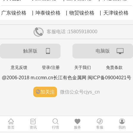
|
|
|
广东镍价格
坤泰镍价格
物贸镍价格
天津镍价格
客服电话 :15805918000
触屏版
电脑版
意见反馈
登录/注册
关于我们
免责条款
@2006-2018 m.ccmn.cn长江有色金属网 闽ICP备09004021号
加关注
微信公众号cjys_cn
首页
资讯
行情
服务
客服
我的