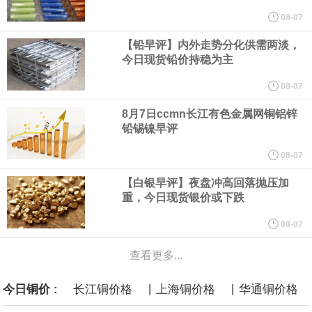
他与赫格塞思就弹药短缺问题发生冲突的报道是“完全没有根据的谣
08-07
【铅早评】内外走势分化供需两淡，
言”，他对赫格塞思所做的工作“非常满意”。
今日现货铅价持稳为主
纽约期银突破64美元/盎司，日内涨3.91%。
08-07
8月7日ccmn长江有色金属网铜铝锌
据报道，威刚近日在法说会上表示，在需求增加、价格走高及货源
铅锡镍早评
稳定的三大有利因素带动下，预期第3季度营运将优于第2季度，并
08-07
【白银早评】夜盘冲高回落抛压加
进一步扩大全年营运成果。
重，今日现货银价或下跌
美国国会预算办公室（CBO）于当地时间5日发布报告称，美国海军
08-07
查看更多...
计划建造的15艘核动力“特朗普级”（Trump-class）战列舰，从研发
|
|
今日铜价 :
长江铜价格
上海铜价格
华通铜价格
到采购的总费用可能高达2750亿美元，为美国有史以来最昂贵的水