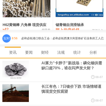
铸造铝合金锭(ZLD104)
24,300—24,500
24,400
200
压铸锌合金锭
26,500—26,700
26,600
250
硫酸镍
32,400—33,800
33,100
0
H62黄铜棒 六角棒 现货供应
锡青铜自润滑轴承
42
网上协商价格
氯化镍
38,300—40,300
39,300
0
¥
锦升发
芜湖合金
实时
8:56
必和必拓港口联合工会：必和必拓西澳大利亚铁矿石业务的工人已
通知，将于8月9日实施24小时停工。
资讯
要闻
财经
法规
统计
分析
8月7日，宇树科技董事长王兴兴网上路演时表示，报告期内，公司
AI算力"卡脖子"新战场：磷化铟供需
缺口超70%，谁在闷声发大财？
研发费用金额分别为4,995.18万元、7,001.70万元、14,496.56万
08-07
元，最近3年复合增长率达70.36%，呈快速增长趋势，并形成多项
长江有色：7日镍价下跌 市场情绪谨
慎现货交投观望
核心技术和知识产权。截至2026年1月31日，公司拥有262项专利权
08-07