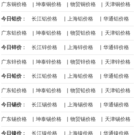
|
|
|
广东铜价格
坤泰铜价格
物贸铜价格
天津铜价格
面战舰项目之一。 根据CBO的初步估算，首舰造价约234亿美元，
|
|
今日铝价 :
长江铝价格
上海铝价格
华通铝价格
后续14艘平均每艘约180亿美元。
|
|
|
广东铝价格
坤泰铝价格
物贸铝价格
天津铝价格
黄金价格有望录得自今年1月以来最大单周涨幅。油价走弱为金价提
|
|
今日锌价 :
长江锌价格
上海锌价格
华通锌价格
供支撑，同时投资者正等待美国非农就业数据，以寻找美国利率前
|
|
|
广东锌价格
坤泰锌价格
物贸锌价格
天津锌价格
景的线索。StoneX高级分析师马特·辛普森表示，中东和平前景改善
|
|
今日铅价 :
长江铅价格
上海铅价格
华通铅价格
令市场通胀预期下降，推动黄金价格从此前持续数周、位于4000美
|
|
|
广东铅价格
坤泰铅价格
物贸铅价格
天津铅价格
元上方的盘整区间中进一步上涨。
|
|
今日锡价 :
长江锡价格
上海锡价格
华通锡价格
海力士：龙仁工厂将生产高带宽内存（HBM）及其他下一代动态随
|
|
|
广东锡价格
坤泰锡价格
物贸锡价格
天津锡价格
机存取存储器（DRAM）。
|
|
今日镍价 :
长江镍价格
上海镍价格
华通镍价格