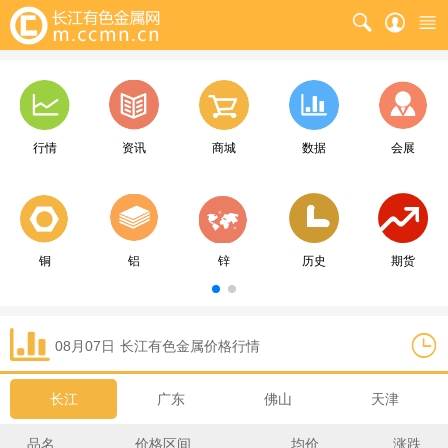
行情
资讯
商城
数据
会展
铜
铝
锌
历史
期货
08月07日
长江
有色金属价格行情
长江
广东
佛山
天津
品名
价格区间
均价
涨跌