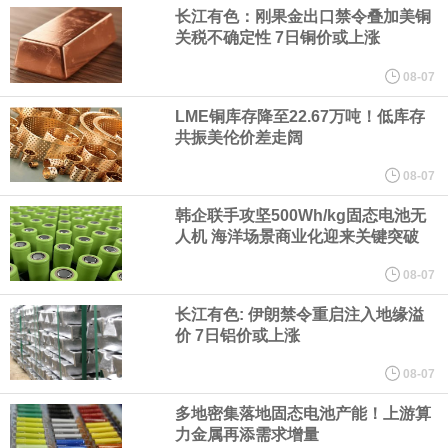
（含境内发明专利20项）。
长江有色：刚果金出口禁令叠加美铜
关税不确定性 7日铜价或上涨
纽约期银日内涨4%，现报64.08美元/盎司。
08-07
宇树科技董事长、总经理兼首席技术官王兴兴在网上路演时表示，
LME铜库存降至22.67万吨！低库存
共振美伦价差走阔
经过多年研发创新和技术积累，公司逐步形成了包括一体化关节集
08-07
韩企联手攻坚500Wh/kg固态电池无
成技术、高紧凑度机器人身体集成技术、机器人激光雷达全自研核
人机 海洋场景商业化迎来关键突破
心技术等多项已商业化应用的核心技术并已应用于公司的高性能通
08-07
长江有色: 伊朗禁令重启注入地缘溢
用人形机器人、四足机器人等产品。
价 7日铝价或上涨
美国总统特朗普6日否认他对国防部长赫格塞思不满，称对赫格塞思
08-07
多地密集落地固态电池产能！上游算
所做的工作“非常满意”。特朗普在社交媒体上发帖称，一些媒体有关
力金属再添需求增量