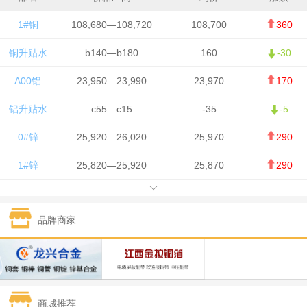
1#铜
108,680—108,720
108,700
360
铜升贴水
b140—b180
160
-30
A00铝
23,950—23,990
23,970
170
铝升贴水
c55—c15
-35
-5
0#锌
25,920—26,020
25,970
290
1#锌
25,820—25,920
25,870
290
1#铅
15,700—15,800
15,750
50
品牌商家
1#锡
434,000—436,000
435,000
-750
1#镍
129,550—130,750
130,150
-1,650
1#白银
15,100—15,110
15,105
-70
商城推荐
钯金
323—325
324
0