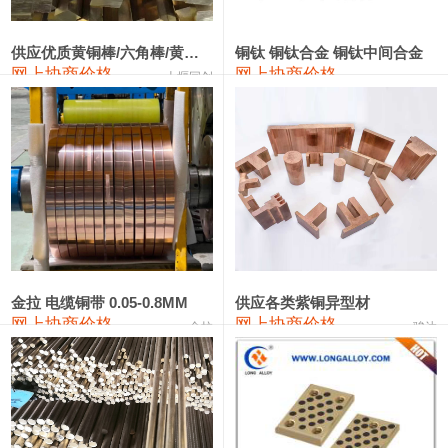
2202#硅
14,100—14,300
14,200
0
金属硅3303#-2202#
10,400—14,200
12,300
0
供应优质黄铜棒/六角棒/黄铜方板
铜钛 铜钛合金 铜钛中间合金
网上协商价格
网上协商价格
十堰同创
金属硅553#-331#
9,400—10,800
10,100
100
漆包线
111,970—115,970
113,970
360
磷铜合金
110,800—117,600
114,200
400
无氧铜丝(硬)
109,710—110,010
109,860
360
R410A专用紫铜管
113,700—113,700
113,700
360
铸造铝合金锭(A356.2)
24,300—24,700
24,500
200
金拉 电缆铜带 0.05-0.8MM
供应各类紫铜异型材
网上协商价格
网上协商价格
金拉
骏达
铸造铝合金锭(A380）
26,300—26,500
26,400
100
铝合金ADC12
24,200—24,400
24,300
100
铸造铝合金锭(ZL102)
24,300—24,500
24,400
200