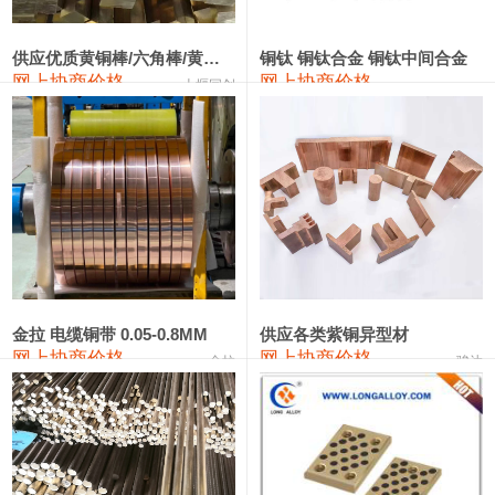
441#硅
9,500—9,700
9,600
0
金属硅553#-331#
9,300—10,700
10,000
0
供应优质黄铜棒/六角棒/黄铜方板
铜钛 铜钛合金 铜钛中间合金
网上协商价格
网上协商价格
十堰同创
金属硅3303#-2202#
10,400—14,200
12,300
0
漆包线
111,610—115,610
113,610
1,060
磷铜合金
110,400—117,200
113,800
1,050
无氧铜丝(硬)
109,350—109,650
109,500
1,060
R410A专用紫铜管
113,340—113,340
113,340
1,060
铸造铝合金锭(A356.2)
24,100—24,500
24,300
100
金拉 电缆铜带 0.05-0.8MM
供应各类紫铜异型材
网上协商价格
网上协商价格
金拉
骏达
铸造铝合金锭(A380）
26,200—26,400
26,300
100
铝合金ADC12
24,100—24,300
24,200
100
铸造铝合金锭(ZL102)
24,100—24,300
24,200
100