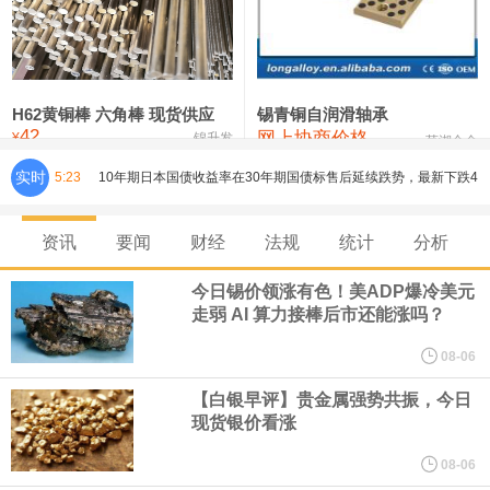
铸造铝合金锭(ZLD104)
24,100—24,300
24,200
100
压铸锌合金锭
26,250—26,450
26,350
500
硫酸镍
32,400—33,800
33,100
0
H62黄铜棒 六角棒 现货供应
锡青铜自润滑轴承
42
网上协商价格
氯化镍
38,300—40,300
39,300
0
¥
锦升发
芜湖合金
实时
5:23
10年期日本国债收益率在30年期国债标售后延续跌势，最新下跌4
个基点至2.765%。30年期日本国债收益率在标售后跌幅略有收窄，
资讯
要闻
财经
法规
统计
分析
最新下跌3个基点至3.93%。
今日锡价领涨有色！美ADP爆冷美元
走弱 AI 算力接棒后市还能涨吗？
巴克莱分析师在一份研究报告中表示，人形机器人的部署可能在
08-06
2035年之后实现大规模化。
【白银早评】贵金属强势共振，今日
现货银价看涨
美联储理事库克： 有理由相信通胀水平能够回落。 经济具备韧性，
08-06