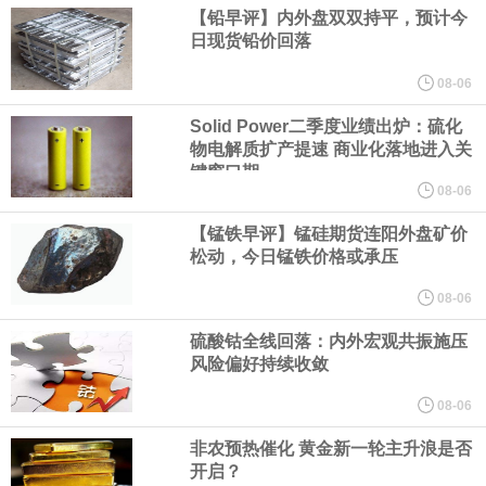
增速处于 “稳健水平”。
【铅早评】内外盘双双持平，预计今
日现货铅价回落
据CME“美联储观察”：美联储到9月维持利率不变的概率为45.6%，
08-06
累计加息25个基点的概率为54.4%。美联储到10月维持利率不变的
Solid Power二季度业绩出炉：硫化
物电解质扩产提速 商业化落地进入关
键窗口期
概率为33.5%，累计加息25个基点的概率为52.1%，累计加息50个
08-06
【锰铁早评】锰硅期货连阳外盘矿价
基点的概率为14.5%。
松动，今日锰铁价格或承压
日本至7月31日当周买进外国债券 4779亿日元，前值由-8114亿日
08-06
硫酸钴全线回落：内外宏观共振施压
元修正为-8101亿日元。日本至7月31日当周外资买进日股 -3925亿
风险偏好持续收敛
日元，前值由9121亿日元修正为9124亿日元。日本至7月31日当周
08-06
非农预热催化 黄金新一轮主升浪是否
买进外国股票 -2764亿日元，前值3202亿日元。日本至7月31日当
开启？