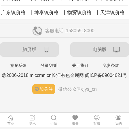
|
|
|
广东镍价格
坤泰镍价格
物贸镍价格
天津镍价格
客服电话 :15805918000
触屏版
电脑版
意见反馈
登录/注册
关于我们
免责条款
@2006-2018 m.ccmn.cn长江有色金属网 闽ICP备09004021号
加关注
微信公众号cjys_cn
首页
资讯
行情
服务
客服
我的