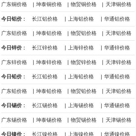
|
|
|
广东铜价格
坤泰铜价格
物贸铜价格
天津铜价格
据央视新闻，从国家数据局了解到，目前，国家数据局正稳步推进
|
|
今日铝价 :
长江铝价格
上海铝价格
华通铝价格
数据产权登记工作，加快全国一体化数据市场建设。数据产权登
|
|
|
广东铝价格
坤泰铝价格
物贸铝价格
天津铝价格
记，简单理解就是为数据这一无形资产出具“身份证明”，类似于不动
|
|
今日锌价 :
长江锌价格
上海锌价格
华通锌价格
产登记中心给房产发放不动产权证书。
|
|
|
广东锌价格
坤泰锌价格
物贸锌价格
天津锌价格
8月6日，广钢气体与韩国大宗电子气体运营企业AF E&C签署具有法
|
|
今日铅价 :
长江铅价格
上海铅价格
华通铅价格
律约束力的长期战略合作协议。广钢气体自研的“Super-N”超高纯制
|
|
|
广东铅价格
坤泰铅价格
物贸铅价格
天津铅价格
氮设备已在中国半导体制造领域实现商业化应用。本次战略合作，
|
|
今日锡价 :
长江锡价格
上海锡价格
华通锡价格
双方将加速定制化“Super-N”解决方案在韩国半导体市场的落地应用
|
|
|
广东锡价格
坤泰锡价格
物贸锡价格
天津锡价格
与批量交付。
|
|
今日镍价 :
长江镍价格
上海镍价格
华通镍价格