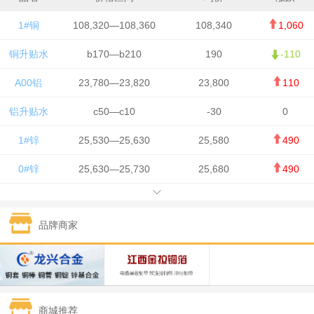
1#铜
108,320—108,360
108,340
1,060
铜升贴水
b170—b210
190
-110
A00铝
23,780—23,820
23,800
110
铝升贴水
c50—c10
-30
0
1#锌
25,530—25,630
25,580
490
0#锌
25,630—25,730
25,680
490
1#铅
15,650—15,750
15,700
-50
品牌商家
1#锡
434,750—436,750
435,750
7,000
1#镍
131,200—132,400
131,800
850
1#白银
15,170—15,180
15,175
615
商城推荐
钯金
323—325
324
5