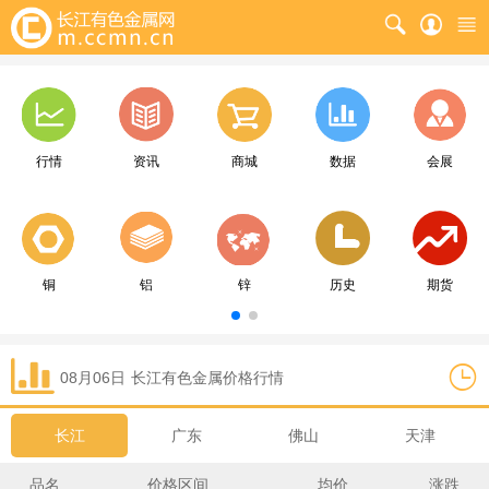
行情
资讯
商城
数据
会展
铜
铝
锌
历史
期货
08月06日
长江
有色金属价格行情
长江
广东
佛山
天津
品名
价格区间
均价
涨跌