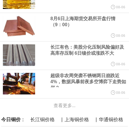
周外资买进日债 5589亿日元，前值-15139亿日元。
08-06
8月6日上海期货交易所开盘行情
美国旧金山联邦储备银行行长戴利在东京的活动上讲话表示，关税
（9：00）
对通胀产生了明确影响。目前有部分证据显示，关税对通胀的影响
08-06
长江有色：美股分化压制风险偏好及
已开始消退。若中东战争结束，应会有助于通胀下行。
高库存压制 6日镍价或涨跌不大
美联储戴利：在制定利率政策时，美联储面临不同类型的风险。完
08-06
超级非农周突袭不锈钢两日崩跌近
全支持7月维持利率不变。联储仍需收集数据以确定未来政策走向。
4%，数据风暴前夜多空博弈下走势如
何？
据知情人士透露，凯文・沃什就任美联储主席以来，美国总统特朗
08-06
查看更多...
普已和他多次交谈，总统与央行负责人之间保持这样的沟通渠道，
|
|
今日铜价 :
长江铜价格
上海铜价格
华通铜价格
有悖于近年惯例。