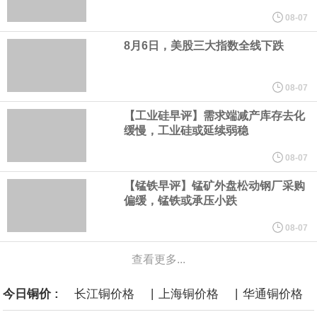
使用其产品而面临的心理健康问题。 这一裁决源于今年早些时候的
08-07
8月6日，美股三大指数全线下跌
一场审判。在那次审判中，新墨西哥州陪审团认定“元”公司需就涉嫌
导致青少年心理健康问题及利用其产品进行性剥削的行为，承担
08-07
【工业硅早评】需求端减产库存去化
3.75亿美元的罚款。这5.67亿美元是在3.75亿美元罚款基础上追加
缓慢，工业硅或延续弱稳
的补救金，二者叠加达9.42亿美元。
08-07
【锰铁早评】锰矿外盘松动钢厂采购
白宫已邀请美国关键矿产行业的顶级高管周五与总统唐纳德·特朗普
偏缓，锰铁或承压小跌
会面。据知情人士透露，此次活动旨在展示为促进关键矿产开发和
08-07
查看更多...
加工所做的努力，并计划公布一些交易和谅解备忘录。
|
|
今日铜价 :
长江铜价格
上海铜价格
华通铜价格
当地时间8月6日，德国能源企业RWE旗下美国海上风电业务已与美