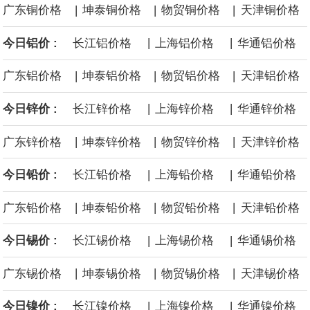
|
|
|
广东铜价格
坤泰铜价格
物贸铜价格
天津铜价格
国内政部达成和解协议，美国政府支付12.2亿美元和解资金，RWE
|
|
今日铝价 :
长江铝价格
上海铝价格
华通铝价格
将放弃位于纽约湾、加州近海和路易斯安那州近海的海上风电租赁
|
|
|
广东铝价格
坤泰铝价格
物贸铝价格
天津铝价格
权益。
|
|
今日锌价 :
长江锌价格
上海锌价格
华通锌价格
据广钢气体消息，8月6日，广钢气体与韩国头部工业气体服务商
|
|
|
广东锌价格
坤泰锌价格
物贸锌价格
天津锌价格
AirFirst正式签署实质性长期战略合作协议。双方将建立常态化技术
|
|
今日铅价 :
长江铅价格
上海铅价格
华通铅价格
共创与市场联动机制，围绕广钢气体自研的“Super-N”超高纯制氮解
|
|
|
广东铅价格
坤泰铅价格
物贸铅价格
天津铅价格
决方案开展联合迭代与场景优化，针对韩国先进半导体制程标准持
|
|
今日锡价 :
长江锡价格
上海锡价格
华通锡价格
续打磨定制化供气体系，推动技术方案在海外高端产线完成验证与
|
|
|
广东锡价格
坤泰锡价格
物贸锡价格
天津锡价格
规模化交付。
|
|
今日镍价 :
长江镍价格
上海镍价格
华通镍价格