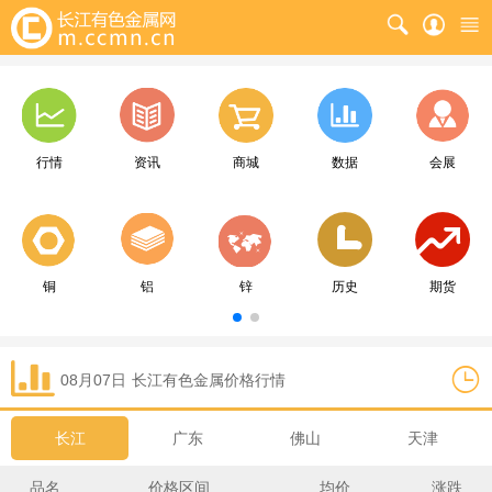
行情
资讯
商城
数据
会展
铜
铝
锌
历史
期货
08月07日
长江
有色金属价格行情
长江
广东
佛山
天津
品名
价格区间
均价
涨跌