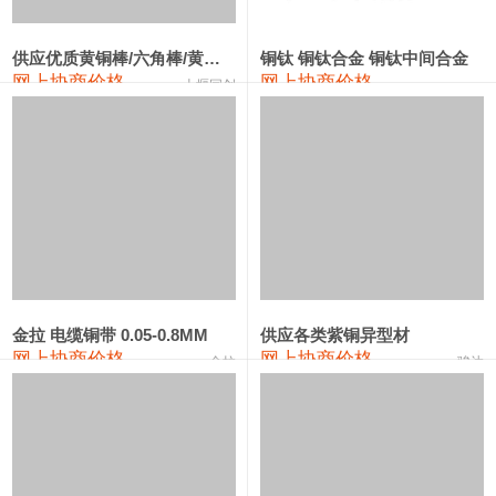
2202#硅
14,100—14,300
14,200
0
金属硅3303#-2202#
10,400—14,200
12,300
0
供应优质黄铜棒/六角棒/黄铜方板
铜钛 铜钛合金 铜钛中间合金
网上协商价格
网上协商价格
十堰同创
金属硅553#-331#
9,400—10,800
10,100
100
漆包线
111,970—115,970
113,970
360
磷铜合金
110,800—117,600
114,200
400
无氧铜丝(硬)
109,710—110,010
109,860
360
R410A专用紫铜管
113,700—113,700
113,700
360
铸造铝合金锭(A356.2)
24,300—24,700
24,500
200
金拉 电缆铜带 0.05-0.8MM
供应各类紫铜异型材
网上协商价格
网上协商价格
金拉
骏达
铸造铝合金锭(A380）
26,300—26,500
26,400
100
铝合金ADC12
24,200—24,400
24,300
100
铸造铝合金锭(ZL102)
24,300—24,500
24,400
200