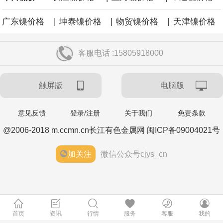
央行今日开展10亿元7天逆回购操作，投标量10亿元，中标量10亿
|
|
|
广东镍价格
坤泰镍价格
物贸镍价格
天津镍价格
元，操作利率为1.40%，与此前持平。
客服电话 :15805918000
央行公开市场今日净回笼1,330.0亿元人民币。
触屏版
电脑版
当地时间8月6日，丰田汽车宣布在美国召回约50.8万辆2025至2026
年款凯美瑞（Camry）车型，原因是车辆7英寸组合仪表可能在启动
意见反馈
登录/注册
关于我们
免责条款
@2006-2018 m.ccmn.cn长江有色金属网 闽ICP备09004021号
时出现黑屏，导致转向灯、危险警示灯以及部分提示音功能失效。
加关注
微信公众号cjys_cn
韩国经济日报援引不愿具名的业内人士消息，LG 集团会长具光谟下
周将在硅谷的英伟达总部与黄仁勋会面。具光谟与黄仁勋曾于 6 月
在首尔会晤，并宣布在机器人、人工智能基础设施、自动驾驶等领
首页
资讯
行情
服务
客服
我的