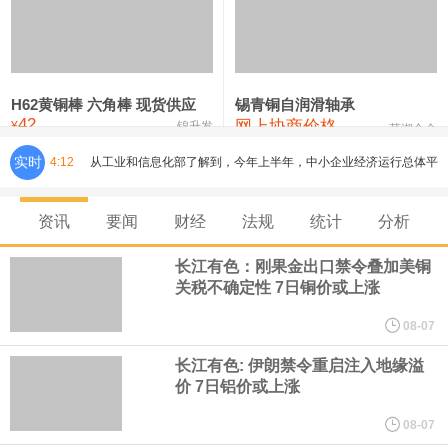
铸造铝合金锭(ZLD104)
24,300—24,500
24,400
200
压铸锌合金锭
26,500—26,700
26,600
250
硫酸镍
32,400—33,800
33,100
0
H62黄铜棒 六角棒 现货供应
锡青铜自润滑轴承
42
网上协商价格
氯化镍
38,300—40,300
39,300
0
¥
锦升发
芜湖合金
实时
4:12
从工业和信息化部了解到，今年上半年，中小企业经济运行总体平
稳，主要指标保持较快增长，企业效益持续改善。今年上半年，规
资讯
要闻
财经
法规
统计
分析
模以上工业中小企业增加值同比增长5.8%，营业收入同比增长
长江有色：刚果金出口禁令叠加美铜
关税不确定性 7日铜价或上涨
7.7%，为2023年以来同期最高水平，利润总额同比增长16.9%，为
08-07
2022年以来同期最高水平，生产经营稳步向好，盈利能力持续增
长江有色: 伊朗禁令重启注入地缘溢
价 7日铝价或上涨
强。
08-07