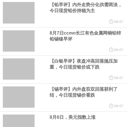
伊朗议会主席团成员萨利米公开伊方拟议的霍尔木兹海峡战略管理
【铅早评】内外走势分化供需两淡，
今日现货铅价持稳为主
方案初步文本细节，内容包括禁止敌对方面通过海峡等，违反规定
08-07
者将被处以最高达货物价值20%的罚款。该方案显示，美国、以色
8月7日ccmn长江有色金属网铜铝锌
铅锡镍早评
列等国的船只将被禁止通过霍尔木兹海峡；与以色列有关的军用和
08-07
【白银早评】夜盘冲高回落抛压加
民用货物不得通过该区域；参与针对“抵抗阵线”行动的船只或货物也
重，今日现货银价或下跌
将被禁止通行。
08-07
【锡早评】内外盘双双回落获利了
美国新墨西哥州第一司法区法院当地时间8月6日作出裁决，社交媒
结，今日现货锡价看跌
体“脸书（Facebook）”、“照片墙（Instagram）”的母公司美
08-07
8月6日，美元指数上涨
国“元”公司应向该州一项基金支付5.67 亿美元，用于应对青少年因