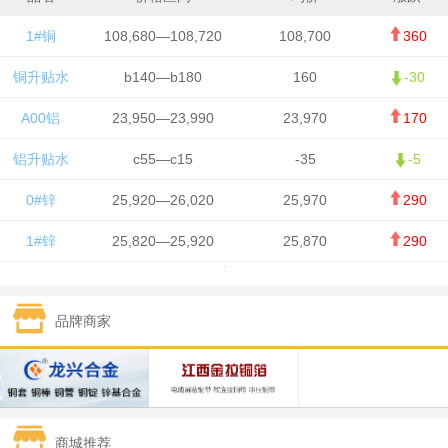
1#铜
108,680—108,720
108,700
360
铜升贴水
b140—b180
160
-30
A00铝
23,950—23,990
23,970
170
铝升贴水
c55—c15
-35
-5
0#锌
25,920—26,020
25,970
290
1#锌
25,820—25,920
25,870
290
1#铅
15,700—15,800
15,750
50
品牌商家
1#锡
434,000—436,000
435,000
-750
1#镍
129,550—130,750
130,150
-1,650
1#白银
15,100—15,110
15,105
-70
商城推荐
钯金
323—325
324
0