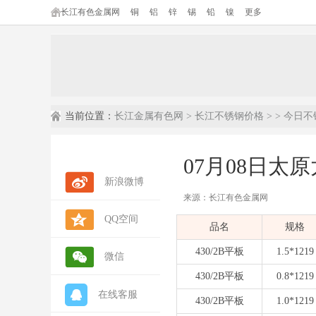
长江有色金属网
铜
铝
锌
锡
铅
镍
更多
当前位置：
长江金属有色网
>
长江不锈钢价格
> >
今日不
07月08日太
新浪微博
来源：长江有色金属网
QQ空间
内容摘要：
本文为长江有色金属网发布
品名
规格
数据来源：
长江有色金属网(ccmn.cn
数据类型：
现货市场报价 | 行情参考 
430/2B平板
1.5*1219
微信
430/2B平板
0.8*1219
在线客服
430/2B平板
1.0*1219