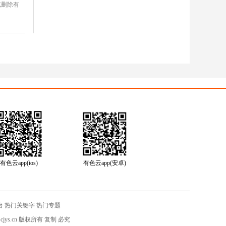
或删除有
有色云app(ios)
有色云app(安卓)
台
热门关键字
热门专题
jys.cn
版权所有 复制 必究