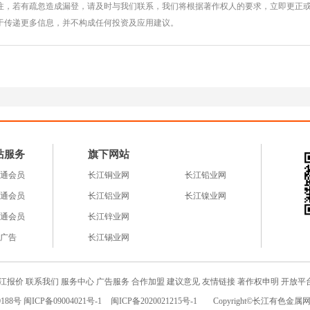
注，若有疏忽造成漏登，请及时与我们联系，我们将根据著作权人的要求，立即更正
于传递更多信息，并不构成任何投资及应用建议。
站服务
旗下网站
通会员
长江铜业网
长江铅业网
通会员
长江铝业网
长江镍业网
通会员
长江锌业网
广告
长江锡业网
江报价
联系我们
服务中心
广告服务
合作加盟
建议意见
友情链接
著作权申明
开放平
188号 闽ICP备09004021号-1
闽ICP备2020021215号-1
Copyright©长江有色金属网c