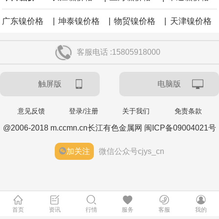
|
|
|
广东镍价格
坤泰镍价格
物贸镍价格
天津镍价格
客服电话 :15805918000
触屏版
电脑版
意见反馈
登录/注册
关于我们
免责条款
@2006-2018 m.ccmn.cn长江有色金属网 闽ICP备09004021号
加关注
微信公众号cjys_cn
首页
资讯
行情
服务
客服
我的