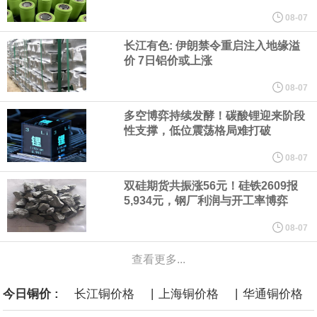
他与赫格塞思就弹药短缺问题发生冲突的报道是“完全没有根据的谣
08-07
长江有色: 伊朗禁令重启注入地缘溢
言”，他对赫格塞思所做的工作“非常满意”。
价 7日铝价或上涨
纽约期银突破64美元/盎司，日内涨3.91%。
08-07
多空博弈持续发酵！碳酸锂迎来阶段
据报道，威刚近日在法说会上表示，在需求增加、价格走高及货源
性支撑，低位震荡格局难打破
稳定的三大有利因素带动下，预期第3季度营运将优于第2季度，并
08-07
双硅期货共振涨56元！硅铁2609报
进一步扩大全年营运成果。
5,934元，钢厂利润与开工率博弈
美国国会预算办公室（CBO）于当地时间5日发布报告称，美国海军
08-07
查看更多...
计划建造的15艘核动力“特朗普级”（Trump-class）战列舰，从研发
|
|
今日铜价 :
长江铜价格
上海铜价格
华通铜价格
到采购的总费用可能高达2750亿美元，为美国有史以来最昂贵的水