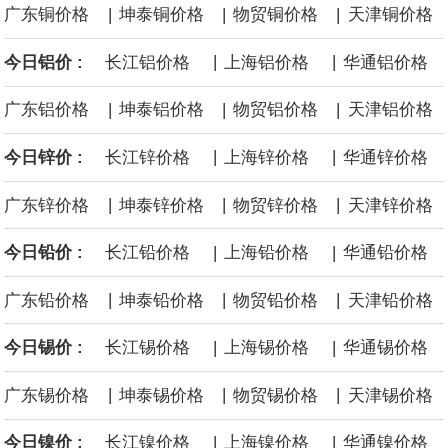
|
|
|
广东铜价格
坤泰铜价格
物贸铜价格
天津铜价格
面战舰项目之一。 根据CBO的初步估算，首舰造价约234亿美元，
|
|
今日铝价 :
长江铝价格
上海铝价格
华通铝价格
后续14艘平均每艘约180亿美元。
|
|
|
广东铝价格
坤泰铝价格
物贸铝价格
天津铝价格
黄金价格有望录得自今年1月以来最大单周涨幅。油价走弱为金价提
|
|
今日锌价 :
长江锌价格
上海锌价格
华通锌价格
供支撑，同时投资者正等待美国非农就业数据，以寻找美国利率前
|
|
|
广东锌价格
坤泰锌价格
物贸锌价格
天津锌价格
景的线索。StoneX高级分析师马特·辛普森表示，中东和平前景改善
|
|
今日铅价 :
长江铅价格
上海铅价格
华通铅价格
令市场通胀预期下降，推动黄金价格从此前持续数周、位于4000美
|
|
|
广东铅价格
坤泰铅价格
物贸铅价格
天津铅价格
元上方的盘整区间中进一步上涨。
|
|
今日锡价 :
长江锡价格
上海锡价格
华通锡价格
海力士：龙仁工厂将生产高带宽内存（HBM）及其他下一代动态随
|
|
|
广东锡价格
坤泰锡价格
物贸锡价格
天津锡价格
机存取存储器（DRAM）。
|
|
今日镍价 :
长江镍价格
上海镍价格
华通镍价格