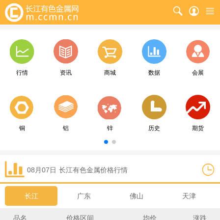
行情
资讯
商城
数据
会展
铜
铝
锌
历史
期货
08月07日
长江
有色金属价格行情
长江
广东
佛山
天津
品名
价格区间
均价
涨跌