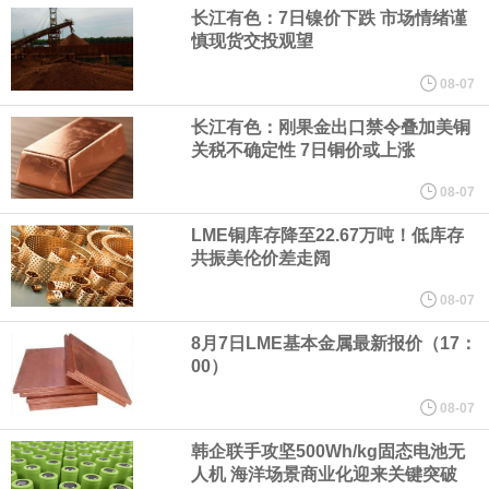
（含境内发明专利20项）。
长江有色：7日镍价下跌 市场情绪谨
慎现货交投观望
纽约期银日内涨4%，现报64.08美元/盎司。
08-07
宇树科技董事长、总经理兼首席技术官王兴兴在网上路演时表示，
长江有色：刚果金出口禁令叠加美铜
关税不确定性 7日铜价或上涨
经过多年研发创新和技术积累，公司逐步形成了包括一体化关节集
08-07
LME铜库存降至22.67万吨！低库存
成技术、高紧凑度机器人身体集成技术、机器人激光雷达全自研核
共振美伦价差走阔
心技术等多项已商业化应用的核心技术并已应用于公司的高性能通
08-07
8月7日LME基本金属最新报价（17：
用人形机器人、四足机器人等产品。
00）
美国总统特朗普6日否认他对国防部长赫格塞思不满，称对赫格塞思
08-07
韩企联手攻坚500Wh/kg固态电池无
所做的工作“非常满意”。特朗普在社交媒体上发帖称，一些媒体有关
人机 海洋场景商业化迎来关键突破