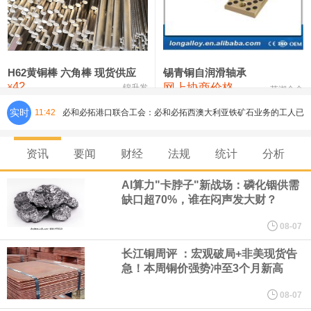
铸造铝合金锭(ZLD104)
24,300—24,500
24,400
200
压铸锌合金锭
26,500—26,700
26,600
250
硫酸镍
32,400—33,800
33,100
0
H62黄铜棒 六角棒 现货供应
锡青铜自润滑轴承
42
网上协商价格
氯化镍
38,300—40,300
39,300
0
¥
锦升发
芜湖合金
实时
11:42
必和必拓港口联合工会：必和必拓西澳大利亚铁矿石业务的工人已
通知，将于8月9日实施24小时停工。
资讯
要闻
财经
法规
统计
分析
8月7日，宇树科技董事长王兴兴网上路演时表示，报告期内，公司
AI算力"卡脖子"新战场：磷化铟供需
缺口超70%，谁在闷声发大财？
研发费用金额分别为4,995.18万元、7,001.70万元、14,496.56万
08-07
元，最近3年复合增长率达70.36%，呈快速增长趋势，并形成多项
长江铜周评 ：宏观破局+非美现货告
急！本周铜价强势冲至3个月新高
核心技术和知识产权。截至2026年1月31日，公司拥有262项专利权
08-07