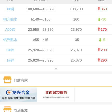
1#铜
108,680—108,720
108,700
360
铜升贴水
b140—b180
160
-30
A00铝
23,950—23,990
23,970
170
铝升贴水
c55—c15
-35
-5
0#锌
25,920—26,020
25,970
290
1#锌
25,820—25,920
25,870
290
1#铅
15,700—15,800
15,750
50
品牌商家
1#锡
434,000—436,000
435,000
-750
1#镍
129,550—130,750
130,150
-1,650
1#白银
15,100—15,110
15,105
-70
商城推荐
钯金
323—325
324
0