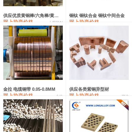
2202#硅
14,100—14,300
14,200
0
金属硅3303#-2202#
10,400—14,200
12,300
0
供应优质黄铜棒/六角棒/黄铜方板
铜钛 铜钛合金 铜钛中间合金
网上协商价格
网上协商价格
十堰同创
金属硅553#-331#
9,400—10,800
10,100
100
漆包线
111,970—115,970
113,970
360
磷铜合金
110,800—117,600
114,200
400
无氧铜丝(硬)
109,710—110,010
109,860
360
R410A专用紫铜管
113,700—113,700
113,700
360
铸造铝合金锭(A356.2)
24,300—24,700
24,500
200
金拉 电缆铜带 0.05-0.8MM
供应各类紫铜异型材
网上协商价格
网上协商价格
金拉
骏达
铸造铝合金锭(A380）
26,300—26,500
26,400
100
铝合金ADC12
24,200—24,400
24,300
100
铸造铝合金锭(ZL102)
24,300—24,500
24,400
200