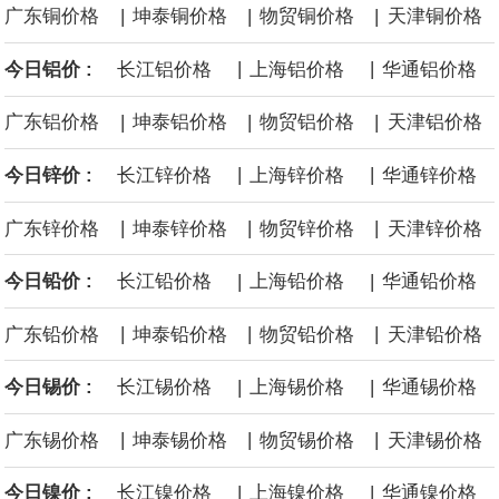
|
|
|
广东铜价格
坤泰铜价格
物贸铜价格
天津铜价格
黄金价格有望录得自今年1月以来最大单周涨幅。油价走弱为金价提
|
|
今日铝价 :
长江铝价格
上海铝价格
华通铝价格
供支撑，同时投资者正等待美国非农就业数据，以寻找美国利率前
|
|
|
广东铝价格
坤泰铝价格
物贸铝价格
天津铝价格
景的线索。StoneX高级分析师马特·辛普森表示，中东和平前景改善
|
|
今日锌价 :
长江锌价格
上海锌价格
华通锌价格
令市场通胀预期下降，推动黄金价格从此前持续数周、位于4000美
|
|
|
广东锌价格
坤泰锌价格
物贸锌价格
天津锌价格
元上方的盘整区间中进一步上涨。
|
|
今日铅价 :
长江铅价格
上海铅价格
华通铅价格
海力士：龙仁工厂将生产高带宽内存（HBM）及其他下一代动态随
|
|
|
广东铅价格
坤泰铅价格
物贸铅价格
天津铅价格
机存取存储器（DRAM）。
|
|
今日锡价 :
长江锡价格
上海锡价格
华通锡价格
必和必拓港口联合工会：必和必拓西澳大利亚铁矿石业务的工人已
|
|
|
广东锡价格
坤泰锡价格
物贸锡价格
天津锡价格
通知，将于8月9日实施24小时停工。
|
|
今日镍价 :
长江镍价格
上海镍价格
华通镍价格