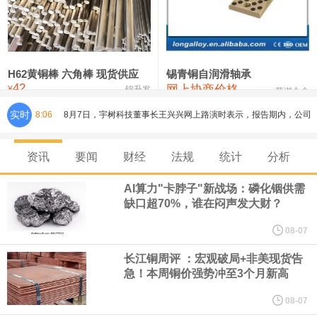
铸造铝合金锭(ZLD104)
24,300—24,500
24,400
200
压铸锌合金锭
26,500—26,700
26,600
250
硫酸镍
32,400—33,800
33,100
0
H62黄铜棒 六角棒 现货供应
锡青铜自润滑轴承
42
网上协商价格
氯化镍
38,300—40,300
39,300
0
¥
锦升发
芜湖合金
实时
8:06
8月7日，宇树科技董事长王兴兴网上路演时表示，报告期内，公司
研发费用金额分别为4,995.18万元、7,001.70万元、14,496.56万
资讯
要闻
财经
法规
统计
分析
元，最近3年复合增长率达70.36%，呈快速增长趋势，并形成多项
AI算力"卡脖子"新战场：磷化铟供需
缺口超70%，谁在闷声发大财？
核心技术和知识产权。截至2026年1月31日，公司拥有262项专利权
08-07
（含境内发明专利20项）。
长江铜周评 ：宏观破局+非美现货告
急！本周铜价强势冲至3个月新高
纽约期银日内涨4%，现报64.08美元/盎司。
08-07