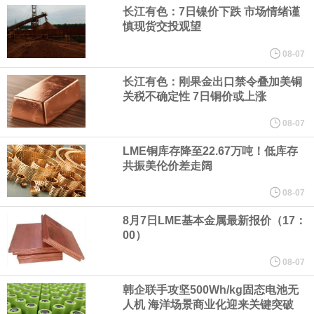
宇树科技董事长、总经理兼首席技术官王兴兴在网上路演时表示，
长江有色：7日镍价下跌 市场情绪谨
慎现货交投观望
经过多年研发创新和技术积累，公司逐步形成了包括一体化关节集
08-07
成技术、高紧凑度机器人身体集成技术、机器人激光雷达全自研核
长江有色：刚果金出口禁令叠加美铜
关税不确定性 7日铜价或上涨
心技术等多项已商业化应用的核心技术并已应用于公司的高性能通
08-07
LME铜库存降至22.67万吨！低库存
用人形机器人、四足机器人等产品。
共振美伦价差走阔
美国总统特朗普6日否认他对国防部长赫格塞思不满，称对赫格塞思
08-07
8月7日LME基本金属最新报价（17：
所做的工作“非常满意”。特朗普在社交媒体上发帖称，一些媒体有关
00）
他与赫格塞思就弹药短缺问题发生冲突的报道是“完全没有根据的谣
08-07
韩企联手攻坚500Wh/kg固态电池无
言”，他对赫格塞思所做的工作“非常满意”。
人机 海洋场景商业化迎来关键突破