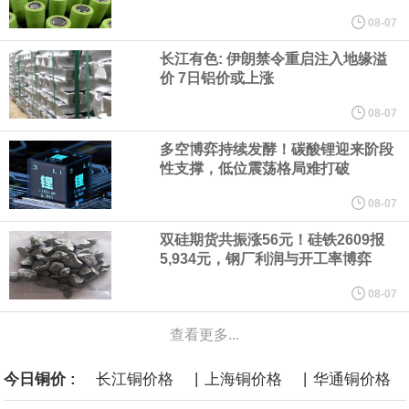
纽约期银突破64美元/盎司，日内涨3.91%。
08-07
长江有色: 伊朗禁令重启注入地缘溢
据报道，威刚近日在法说会上表示，在需求增加、价格走高及货源
价 7日铝价或上涨
稳定的三大有利因素带动下，预期第3季度营运将优于第2季度，并
08-07
多空博弈持续发酵！碳酸锂迎来阶段
进一步扩大全年营运成果。
性支撑，低位震荡格局难打破
美国国会预算办公室（CBO）于当地时间5日发布报告称，美国海军
08-07
双硅期货共振涨56元！硅铁2609报
计划建造的15艘核动力“特朗普级”（Trump-class）战列舰，从研发
5,934元，钢厂利润与开工率博弈
到采购的总费用可能高达2750亿美元，为美国有史以来最昂贵的水
08-07
查看更多...
面战舰项目之一。 根据CBO的初步估算，首舰造价约234亿美元，
|
|
今日铜价 :
长江铜价格
上海铜价格
华通铜价格
后续14艘平均每艘约180亿美元。