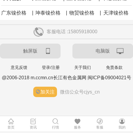
|
|
|
广东镍价格
坤泰镍价格
物贸镍价格
天津镍价格
客服电话 :15805918000
触屏版
电脑版
意见反馈
登录/注册
关于我们
免责条款
@2006-2018 m.ccmn.cn长江有色金属网 闽ICP备09004021号
加关注
微信公众号cjys_cn
首页
资讯
行情
服务
客服
我的