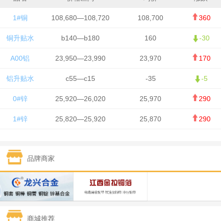
1#铜
108,680—108,720
108,700
360
铜升贴水
b140—b180
160
-30
A00铝
23,950—23,990
23,970
170
铝升贴水
c55—c15
-35
-5
0#锌
25,920—26,020
25,970
290
1#锌
25,820—25,920
25,870
290
1#铅
15,700—15,800
15,750
50
品牌商家
1#锡
434,000—436,000
435,000
-750
1#镍
129,550—130,750
130,150
-1,650
1#白银
15,100—15,110
15,105
-70
商城推荐
钯金
323—325
324
0