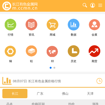
行情
资讯
商城
数据
会展
铜
铝
锌
历史
期货
08月07日
长江
有色金属价格行情
长江
广东
佛山
天津
品名
价格区间
均价
涨跌