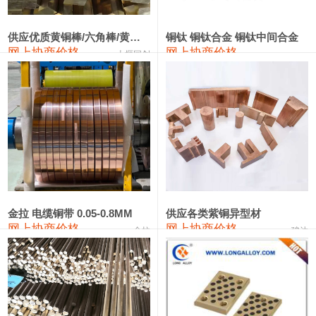
2202#硅
14,100—14,300
14,200
0
金属硅3303#-2202#
10,400—14,200
12,300
0
供应优质黄铜棒/六角棒/黄铜方板
铜钛 铜钛合金 铜钛中间合金
网上协商价格
网上协商价格
十堰同创
金属硅553#-331#
9,400—10,800
10,100
100
漆包线
111,970—115,970
113,970
360
磷铜合金
110,800—117,600
114,200
400
无氧铜丝(硬)
109,710—110,010
109,860
360
R410A专用紫铜管
113,700—113,700
113,700
360
铸造铝合金锭(A356.2)
24,300—24,700
24,500
200
金拉 电缆铜带 0.05-0.8MM
供应各类紫铜异型材
网上协商价格
网上协商价格
金拉
骏达
铸造铝合金锭(A380）
26,300—26,500
26,400
100
铝合金ADC12
24,200—24,400
24,300
100
铸造铝合金锭(ZL102)
24,300—24,500
24,400
200