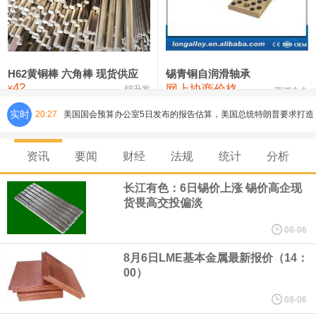
铸造铝合金锭(ZLD104)
24,100—24,300
24,200
100
压铸锌合金锭
26,250—26,450
26,350
500
硫酸镍
32,400—33,800
33,100
0
H62黄铜棒 六角棒 现货供应
锡青铜自润滑轴承
42
网上协商价格
氯化镍
38,300—40,300
39,300
0
¥
锦升发
芜湖合金
实时
20:27
美国国会预算办公室5日发布的报告估算，美国总统特朗普要求打造
的海军全新核动力“黄金舰队”可能需要在今后数十年间支出约2750
资讯
要闻
财经
法规
统计
分析
亿美元。其中，首艘“特朗普级”战列舰“无畏”号预估造价比原来至少
长江有色：6日锡价上涨 锡价高企现
货畏高交投偏淡
高50%。
08-06
芝加哥期权交易所全球市场公司（CBOE GLOBAL MARKETS
8月6日LME基本金属最新报价（14：
00）
INC）：CBOE 欧洲清算所将于 8 月 24 日起，将证券融资交易清算
08-06