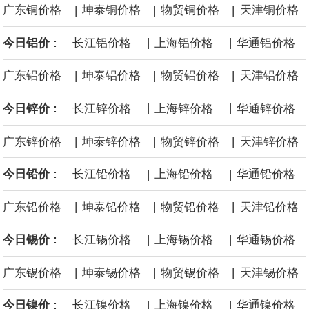
|
|
|
广东铜价格
坤泰铜价格
物贸铜价格
天津铜价格
沙特下调了对亚洲的主要原油价格，与此同时，各方正就一项旨在
|
|
今日铝价 :
长江铝价格
上海铝价格
华通铝价格
缓解霍尔木兹海峡航运压力的协议进行谈判。尽管胡塞武装的威胁
|
|
|
广东铝价格
坤泰铝价格
物贸铝价格
天津铝价格
危及了经由红海向东运输原油的替代路线，但沙特方面仍下调了价
|
|
今日锌价 :
长江锌价格
上海锌价格
华通锌价格
格。
|
|
|
广东锌价格
坤泰锌价格
物贸锌价格
天津锌价格
|
|
今日铅价 :
长江铅价格
上海铅价格
华通铅价格
|
|
|
广东铅价格
坤泰铅价格
物贸铅价格
天津铅价格
|
|
今日锡价 :
长江锡价格
上海锡价格
华通锡价格
|
|
|
广东锡价格
坤泰锡价格
物贸锡价格
天津锡价格
|
|
今日镍价 :
长江镍价格
上海镍价格
华通镍价格