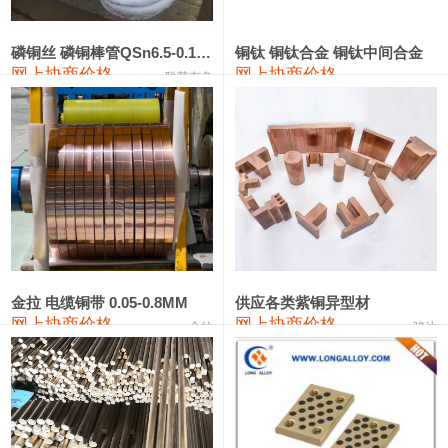
441#硅
9,500—9,700
9,600
0
金属硅553#-331#
9,300—10,700
10,000
0
磷铜丝 磷铜棒管QSn6.5-0.1 7-0.2 8-0.3
铜钛 铜钛合金 铜钛中间合金
网上协商价格
网上协商价格
联荣有色
金属硅3303#-2202#
10,400—14,200
12,300
0
漆包线
111,610—115,610
113,610
1,060
磷铜合金
110,400—117,200
113,800
1,050
无氧铜丝(硬)
109,350—109,650
109,500
1,060
R410A专用紫铜管
113,340—113,340
113,340
1,060
铸造铝合金锭(A356.2)
24,100—24,500
24,300
100
金拉 电缆铜带 0.05-0.8MM
供应各类紫铜异型材
网上协商价格
网上协商价格
金拉
骏达
铸造铝合金锭(A380）
26,200—26,400
26,300
100
铝合金ADC12
24,100—24,300
24,200
100
铸造铝合金锭(ZL102)
24,100—24,300
24,200
100