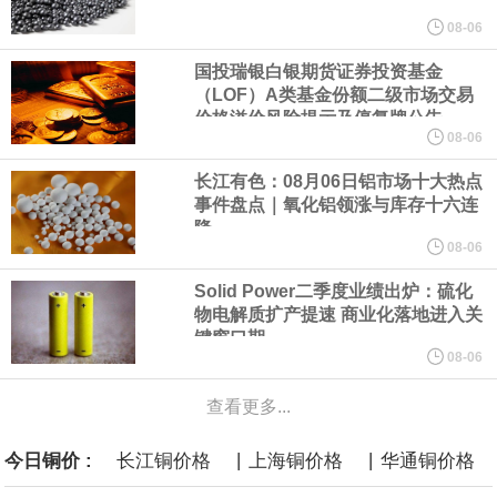
美元的项目制造重重阻碍
08-06
国投瑞银白银期货证券投资基金
欧股开盘涨跌不一，德国DAX指数跌0.29%，英国富时100指数涨
（LOF）A类基金份额二级市场交易
价格溢价风险提示及停复牌公告
0.08%，法国CAC40指数涨0.03%，欧洲斯托克50指数跌0.15%，
08-06
长江有色：08月06日铝市场十大热点
意大利富时MIB指数跌0.18%。
事件盘点｜氧化铝领涨与库存十六连
降
LME伦镍日内跌超3.00%，现报16574.100美元/吨。
08-06
Solid Power二季度业绩出炉：硫化
瑞士7月季调后失业率 3.1%，预期 3.1%，前值 3.1%。瑞士7月未
物电解质扩产提速 商业化落地进入关
键窗口期
季调失业率 3%，预期 3%，前值 2.9%。
08-06
查看更多...
商品期货收盘，黄金连续涨3.44%，焦炭连续涨2.72%，铁矿石连续
|
|
今日铜价 :
长江铜价格
上海铜价格
华通铜价格
涨2.64%，镍连续跌2.62%，白银连续涨2.61%。