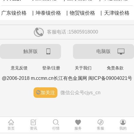
|
|
|
广东镍价格
坤泰镍价格
物贸镍价格
天津镍价格
客服电话 :15805918000
触屏版
电脑版
意见反馈
登录/注册
关于我们
免责条款
@2006-2018 m.ccmn.cn长江有色金属网 闽ICP备09004021号
加关注
微信公众号cjys_cn
首页
资讯
行情
服务
客服
我的