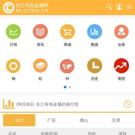
行情
资讯
商城
数据
会展
铜
铝
锌
历史
期货
08月06日
长江
有色金属价格行情
长江
广东
佛山
天津
品名
价格区间
均价
涨跌