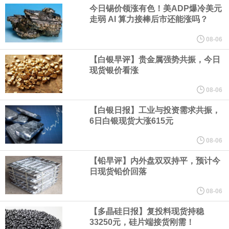
业务拓展至固定收益品类。
今日锡价领涨有色！美ADP爆冷美元
走弱 AI 算力接棒后市还能涨吗？
周四，亚洲科技股下跌，跟随隔夜交易中回调的美国同行，凸显了
08-06
全球科技股波动性的加剧。 日本市场中，软银股价收盘下跌4.4%，
【白银早评】贵金属强势共振，今日
现货银价看涨
芯片设备制造商东京电子股价下跌近6%，日本存储芯片制造商铠侠
08-06
【白银日报】工业与投资需求共振，
股价下跌超过10%。
6日白银现货大涨615元
WPP股价料创1992年以来最大单日涨幅，上涨25%至11个月高位。
08-06
【铅早评】内外盘双双持平，预计今
谷歌规划的印度数据中心枢纽建设工作正在如火如荼推进，项目所
日现货铅价回落
在地上方的山坡已经被开挖，露出赤红土层，并修出层层台地。但
08-06
【多晶硅日报】复投料现货持稳
环保人士的反对声浪持续高涨，给这家美国科技巨头总规模 150 亿
33250元，硅片端接货刚需！