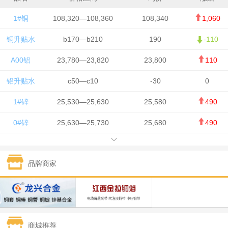
1#铜
108,320—108,360
108,340
1,060
铜升贴水
b170—b210
190
-110
A00铝
23,780—23,820
23,800
110
铝升贴水
c50—c10
-30
0
1#锌
25,530—25,630
25,580
490
0#锌
25,630—25,730
25,680
490
1#铅
15,650—15,750
15,700
-50
品牌商家
1#锡
434,750—436,750
435,750
7,000
1#镍
131,200—132,400
131,800
850
1#白银
15,170—15,180
15,175
615
商城推荐
钯金
323—325
324
5