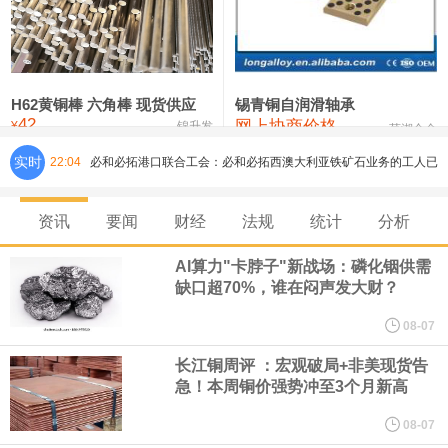
铸造铝合金锭(ZLD104)
24,300—24,500
24,400
200
压铸锌合金锭
26,500—26,700
26,600
250
硫酸镍
32,400—33,800
33,100
0
H62黄铜棒 六角棒 现货供应
锡青铜自润滑轴承
42
网上协商价格
氯化镍
38,300—40,300
39,300
0
¥
锦升发
芜湖合金
实时
22:04
必和必拓港口联合工会：必和必拓西澳大利亚铁矿石业务的工人已
通知，将于8月9日实施24小时停工。
资讯
要闻
财经
法规
统计
分析
8月7日，宇树科技董事长王兴兴网上路演时表示，报告期内，公司
AI算力"卡脖子"新战场：磷化铟供需
缺口超70%，谁在闷声发大财？
研发费用金额分别为4,995.18万元、7,001.70万元、14,496.56万
08-07
元，最近3年复合增长率达70.36%，呈快速增长趋势，并形成多项
长江铜周评 ：宏观破局+非美现货告
急！本周铜价强势冲至3个月新高
核心技术和知识产权。截至2026年1月31日，公司拥有262项专利权
08-07