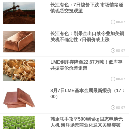
（含境内发明专利20项）。
长江有色：7日镍价下跌 市场情绪谨
慎现货交投观望
纽约期银日内涨4%，现报64.08美元/盎司。
08-07
宇树科技董事长、总经理兼首席技术官王兴兴在网上路演时表示，
长江有色：刚果金出口禁令叠加美铜
关税不确定性 7日铜价或上涨
经过多年研发创新和技术积累，公司逐步形成了包括一体化关节集
08-07
LME铜库存降至22.67万吨！低库存
成技术、高紧凑度机器人身体集成技术、机器人激光雷达全自研核
共振美伦价差走阔
心技术等多项已商业化应用的核心技术并已应用于公司的高性能通
08-07
8月7日LME基本金属最新报价（17：
用人形机器人、四足机器人等产品。
00）
美国总统特朗普6日否认他对国防部长赫格塞思不满，称对赫格塞思
08-07
韩企联手攻坚500Wh/kg固态电池无
所做的工作“非常满意”。特朗普在社交媒体上发帖称，一些媒体有关
人机 海洋场景商业化迎来关键突破