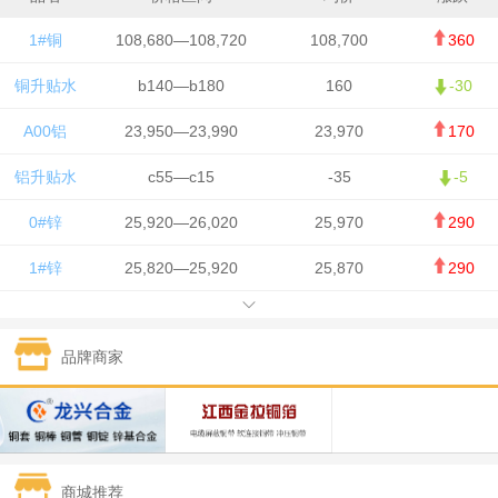
1#铜
108,680—108,720
108,700
360
铜升贴水
b140—b180
160
-30
A00铝
23,950—23,990
23,970
170
铝升贴水
c55—c15
-35
-5
0#锌
25,920—26,020
25,970
290
1#锌
25,820—25,920
25,870
290
1#铅
15,700—15,800
15,750
50
品牌商家
1#锡
434,000—436,000
435,000
-750
1#镍
129,550—130,750
130,150
-1,650
1#白银
15,100—15,110
15,105
-70
商城推荐
钯金
323—325
324
0