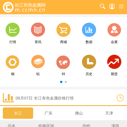
行情
资讯
商城
数据
会展
铜
铝
锌
历史
期货
08月07日
长江
有色金属价格行情
长江
广东
佛山
天津
品名
价格区间
均价
涨跌