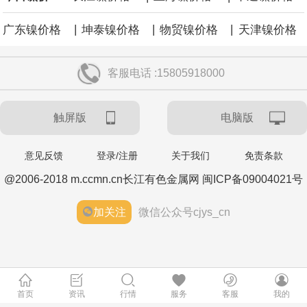
|
|
|
广东镍价格
坤泰镍价格
物贸镍价格
天津镍价格
客服电话 :15805918000
触屏版
电脑版
意见反馈
登录/注册
关于我们
免责条款
@2006-2018 m.ccmn.cn长江有色金属网 闽ICP备09004021号
加关注
微信公众号cjys_cn
首页
资讯
行情
服务
客服
我的