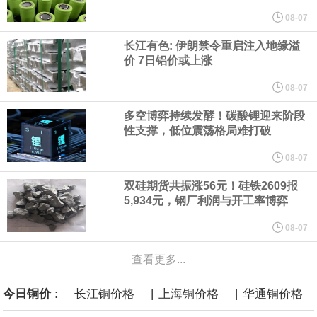
他与赫格塞思就弹药短缺问题发生冲突的报道是“完全没有根据的谣
08-07
长江有色: 伊朗禁令重启注入地缘溢
言”，他对赫格塞思所做的工作“非常满意”。
价 7日铝价或上涨
纽约期银突破64美元/盎司，日内涨3.91%。
08-07
多空博弈持续发酵！碳酸锂迎来阶段
据报道，威刚近日在法说会上表示，在需求增加、价格走高及货源
性支撑，低位震荡格局难打破
稳定的三大有利因素带动下，预期第3季度营运将优于第2季度，并
08-07
双硅期货共振涨56元！硅铁2609报
进一步扩大全年营运成果。
5,934元，钢厂利润与开工率博弈
美国国会预算办公室（CBO）于当地时间5日发布报告称，美国海军
08-07
查看更多...
计划建造的15艘核动力“特朗普级”（Trump-class）战列舰，从研发
|
|
今日铜价 :
长江铜价格
上海铜价格
华通铜价格
到采购的总费用可能高达2750亿美元，为美国有史以来最昂贵的水