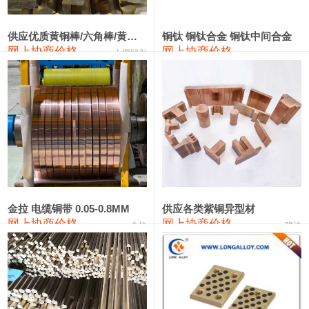
2202#硅
14,100—14,300
14,200
0
金属硅3303#-2202#
10,400—14,200
12,300
0
供应优质黄铜棒/六角棒/黄铜方板
铜钛 铜钛合金 铜钛中间合金
网上协商价格
网上协商价格
十堰同创
金属硅553#-331#
9,400—10,800
10,100
100
漆包线
111,970—115,970
113,970
360
磷铜合金
110,800—117,600
114,200
400
无氧铜丝(硬)
109,710—110,010
109,860
360
R410A专用紫铜管
113,700—113,700
113,700
360
铸造铝合金锭(A356.2)
24,300—24,700
24,500
200
金拉 电缆铜带 0.05-0.8MM
供应各类紫铜异型材
网上协商价格
网上协商价格
金拉
骏达
铸造铝合金锭(A380）
26,300—26,500
26,400
100
铝合金ADC12
24,200—24,400
24,300
100
铸造铝合金锭(ZL102)
24,300—24,500
24,400
200