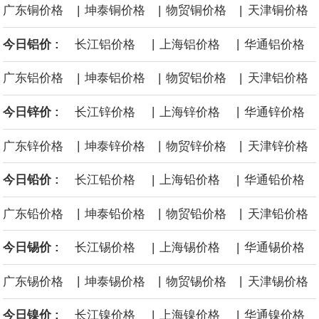
|
|
|
广东铜价格
坤泰铜价格
物贸铜价格
天津铜价格
面战舰项目之一。 根据CBO的初步估算，首舰造价约234亿美元，
|
|
今日铝价 :
长江铝价格
上海铝价格
华通铝价格
后续14艘平均每艘约180亿美元。
|
|
|
广东铝价格
坤泰铝价格
物贸铝价格
天津铝价格
黄金价格有望录得自今年1月以来最大单周涨幅。油价走弱为金价提
|
|
今日锌价 :
长江锌价格
上海锌价格
华通锌价格
供支撑，同时投资者正等待美国非农就业数据，以寻找美国利率前
|
|
|
广东锌价格
坤泰锌价格
物贸锌价格
天津锌价格
景的线索。StoneX高级分析师马特·辛普森表示，中东和平前景改善
|
|
今日铅价 :
长江铅价格
上海铅价格
华通铅价格
令市场通胀预期下降，推动黄金价格从此前持续数周、位于4000美
|
|
|
广东铅价格
坤泰铅价格
物贸铅价格
天津铅价格
元上方的盘整区间中进一步上涨。
|
|
今日锡价 :
长江锡价格
上海锡价格
华通锡价格
海力士：龙仁工厂将生产高带宽内存（HBM）及其他下一代动态随
|
|
|
广东锡价格
坤泰锡价格
物贸锡价格
天津锡价格
机存取存储器（DRAM）。
|
|
今日镍价 :
长江镍价格
上海镍价格
华通镍价格