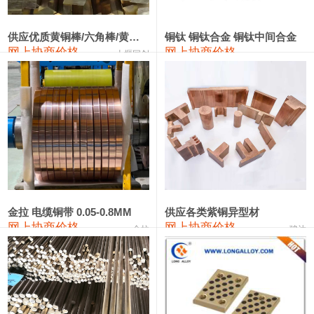
2202#硅
14,100—14,300
14,200
0
金属硅3303#-2202#
10,400—14,200
12,300
0
供应优质黄铜棒/六角棒/黄铜方板
铜钛 铜钛合金 铜钛中间合金
网上协商价格
网上协商价格
十堰同创
金属硅553#-331#
9,400—10,800
10,100
100
漆包线
111,970—115,970
113,970
360
磷铜合金
110,800—117,600
114,200
400
无氧铜丝(硬)
109,710—110,010
109,860
360
R410A专用紫铜管
113,700—113,700
113,700
360
铸造铝合金锭(A356.2)
24,300—24,700
24,500
200
金拉 电缆铜带 0.05-0.8MM
供应各类紫铜异型材
网上协商价格
网上协商价格
金拉
骏达
铸造铝合金锭(A380）
26,300—26,500
26,400
100
铝合金ADC12
24,200—24,400
24,300
100
铸造铝合金锭(ZL102)
24,300—24,500
24,400
200