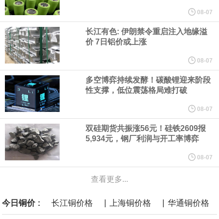
他与赫格塞思就弹药短缺问题发生冲突的报道是“完全没有根据的谣
08-07
长江有色: 伊朗禁令重启注入地缘溢
言”，他对赫格塞思所做的工作“非常满意”。
价 7日铝价或上涨
纽约期银突破64美元/盎司，日内涨3.91%。
08-07
多空博弈持续发酵！碳酸锂迎来阶段
据报道，威刚近日在法说会上表示，在需求增加、价格走高及货源
性支撑，低位震荡格局难打破
稳定的三大有利因素带动下，预期第3季度营运将优于第2季度，并
08-07
双硅期货共振涨56元！硅铁2609报
进一步扩大全年营运成果。
5,934元，钢厂利润与开工率博弈
美国国会预算办公室（CBO）于当地时间5日发布报告称，美国海军
08-07
查看更多...
计划建造的15艘核动力“特朗普级”（Trump-class）战列舰，从研发
|
|
今日铜价 :
长江铜价格
上海铜价格
华通铜价格
到采购的总费用可能高达2750亿美元，为美国有史以来最昂贵的水