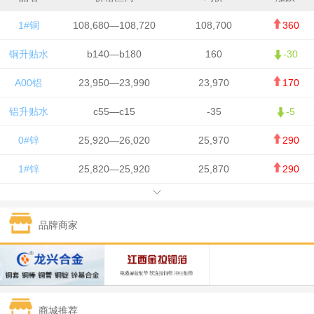
1#铜
108,680—108,720
108,700
360
铜升贴水
b140—b180
160
-30
A00铝
23,950—23,990
23,970
170
铝升贴水
c55—c15
-35
-5
0#锌
25,920—26,020
25,970
290
1#锌
25,820—25,920
25,870
290
1#铅
15,700—15,800
15,750
50
品牌商家
1#锡
434,000—436,000
435,000
-750
1#镍
129,550—130,750
130,150
-1,650
1#白银
15,100—15,110
15,105
-70
商城推荐
钯金
323—325
324
0