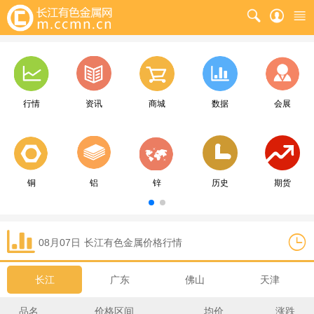
行情
资讯
商城
数据
会展
铜
铝
锌
历史
期货
08月07日
长江
有色金属价格行情
长江
广东
佛山
天津
品名
价格区间
均价
涨跌