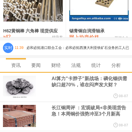
铸造铝合金锭(ZLD104)
24,300—24,500
24,400
200
压铸锌合金锭
26,500—26,700
26,600
250
硫酸镍
32,400—33,800
33,100
0
H62黄铜棒 六角棒 现货供应
锡青铜自润滑轴承
42
网上协商价格
氯化镍
38,300—40,300
39,300
0
¥
锦升发
芜湖合金
实时
必和必拓港口联合工会：必和必拓西澳大利亚铁矿石业务的工人已
11:39
通知，将于8月9日实施24小时停工。
资讯
要闻
财经
法规
统计
分析
8月7日，宇树科技董事长王兴兴网上路演时表示，报告期内，公司
AI算力"卡脖子"新战场：磷化铟供需
缺口超70%，谁在闷声发大财？
研发费用金额分别为4,995.18万元、7,001.70万元、14,496.56万
08-07
元，最近3年复合增长率达70.36%，呈快速增长趋势，并形成多项
长江铜周评 ：宏观破局+非美现货告
急！本周铜价强势冲至3个月新高
核心技术和知识产权。截至2026年1月31日，公司拥有262项专利权
08-07