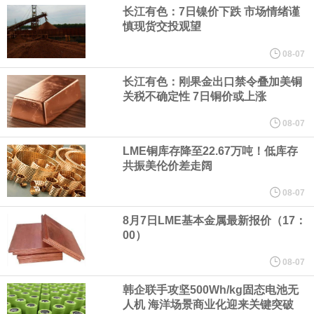
（含境内发明专利20项）。
长江有色：7日镍价下跌 市场情绪谨
慎现货交投观望
纽约期银日内涨4%，现报64.08美元/盎司。
08-07
宇树科技董事长、总经理兼首席技术官王兴兴在网上路演时表示，
长江有色：刚果金出口禁令叠加美铜
关税不确定性 7日铜价或上涨
经过多年研发创新和技术积累，公司逐步形成了包括一体化关节集
08-07
LME铜库存降至22.67万吨！低库存
成技术、高紧凑度机器人身体集成技术、机器人激光雷达全自研核
共振美伦价差走阔
心技术等多项已商业化应用的核心技术并已应用于公司的高性能通
08-07
8月7日LME基本金属最新报价（17：
用人形机器人、四足机器人等产品。
00）
美国总统特朗普6日否认他对国防部长赫格塞思不满，称对赫格塞思
08-07
韩企联手攻坚500Wh/kg固态电池无
所做的工作“非常满意”。特朗普在社交媒体上发帖称，一些媒体有关
人机 海洋场景商业化迎来关键突破