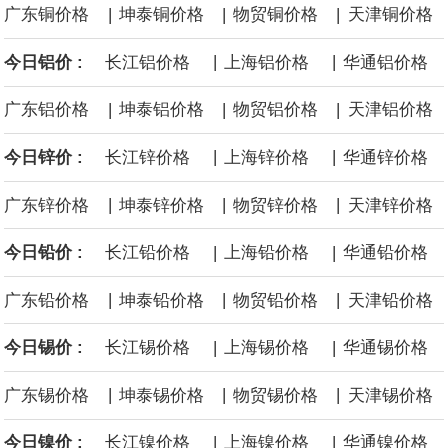
|
|
|
广东铜价格
坤泰铜价格
物贸铜价格
天津铜价格
面战舰项目之一。 根据CBO的初步估算，首舰造价约234亿美元，
|
|
今日铝价 :
长江铝价格
上海铝价格
华通铝价格
后续14艘平均每艘约180亿美元。
|
|
|
广东铝价格
坤泰铝价格
物贸铝价格
天津铝价格
黄金价格有望录得自今年1月以来最大单周涨幅。油价走弱为金价提
|
|
今日锌价 :
长江锌价格
上海锌价格
华通锌价格
供支撑，同时投资者正等待美国非农就业数据，以寻找美国利率前
|
|
|
广东锌价格
坤泰锌价格
物贸锌价格
天津锌价格
景的线索。StoneX高级分析师马特·辛普森表示，中东和平前景改善
|
|
今日铅价 :
长江铅价格
上海铅价格
华通铅价格
令市场通胀预期下降，推动黄金价格从此前持续数周、位于4000美
|
|
|
广东铅价格
坤泰铅价格
物贸铅价格
天津铅价格
元上方的盘整区间中进一步上涨。
|
|
今日锡价 :
长江锡价格
上海锡价格
华通锡价格
海力士：龙仁工厂将生产高带宽内存（HBM）及其他下一代动态随
|
|
|
广东锡价格
坤泰锡价格
物贸锡价格
天津锡价格
机存取存储器（DRAM）。
|
|
今日镍价 :
长江镍价格
上海镍价格
华通镍价格