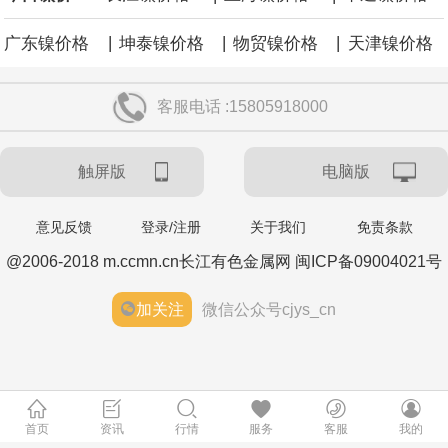
|
|
|
广东镍价格
坤泰镍价格
物贸镍价格
天津镍价格
客服电话 :15805918000
触屏版
电脑版
意见反馈
登录/注册
关于我们
免责条款
@2006-2018 m.ccmn.cn长江有色金属网 闽ICP备09004021号
加关注
微信公众号cjys_cn
首页
资讯
行情
服务
客服
我的