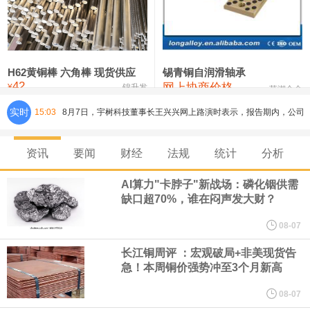
铸造铝合金锭(ZLD104)
24,300—24,500
24,400
200
压铸锌合金锭
26,500—26,700
26,600
250
硫酸镍
32,400—33,800
33,100
0
H62黄铜棒 六角棒 现货供应
锡青铜自润滑轴承
42
网上协商价格
氯化镍
38,300—40,300
39,300
0
¥
锦升发
芜湖合金
实时
15:03
8月7日，宇树科技董事长王兴兴网上路演时表示，报告期内，公司
研发费用金额分别为4,995.18万元、7,001.70万元、14,496.56万
资讯
要闻
财经
法规
统计
分析
元，最近3年复合增长率达70.36%，呈快速增长趋势，并形成多项
AI算力"卡脖子"新战场：磷化铟供需
缺口超70%，谁在闷声发大财？
核心技术和知识产权。截至2026年1月31日，公司拥有262项专利权
08-07
（含境内发明专利20项）。
长江铜周评 ：宏观破局+非美现货告
急！本周铜价强势冲至3个月新高
纽约期银日内涨4%，现报64.08美元/盎司。
08-07