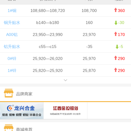
1#铜
108,680—108,720
108,700
360
铜升贴水
b140—b180
160
-30
A00铝
23,950—23,990
23,970
170
铝升贴水
c55—c15
-35
-5
0#锌
25,920—26,020
25,970
290
1#锌
25,820—25,920
25,870
290
1#铅
15,700—15,800
15,750
50
品牌商家
1#锡
434,000—436,000
435,000
-750
1#镍
129,550—130,750
130,150
-1,650
1#白银
15,100—15,110
15,105
-70
商城推荐
钯金
323—325
324
0