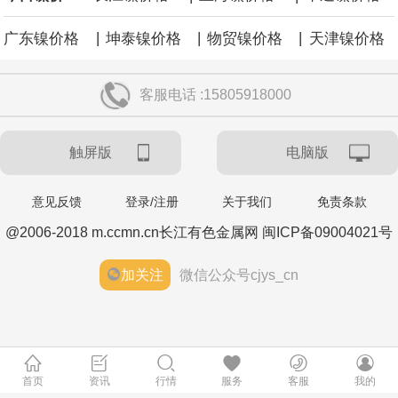
|
|
|
广东镍价格
坤泰镍价格
物贸镍价格
天津镍价格
客服电话 :15805918000
触屏版
电脑版
意见反馈
登录/注册
关于我们
免责条款
@2006-2018 m.ccmn.cn长江有色金属网 闽ICP备09004021号
加关注
微信公众号cjys_cn
首页
资讯
行情
服务
客服
我的