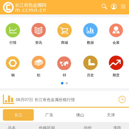
行情
资讯
商城
数据
会展
铜
铝
锌
历史
期货
08月07日
长江
有色金属价格行情
长江
广东
佛山
天津
品名
价格区间
均价
涨跌