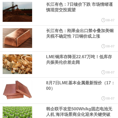
宇树科技董事长、总经理兼首席技术官王兴兴在网上路演时表示，
长江有色：7日镍价下跌 市场情绪谨
慎现货交投观望
经过多年研发创新和技术积累，公司逐步形成了包括一体化关节集
08-07
成技术、高紧凑度机器人身体集成技术、机器人激光雷达全自研核
长江有色：刚果金出口禁令叠加美铜
关税不确定性 7日铜价或上涨
心技术等多项已商业化应用的核心技术并已应用于公司的高性能通
08-07
LME铜库存降至22.67万吨！低库存
用人形机器人、四足机器人等产品。
共振美伦价差走阔
美国总统特朗普6日否认他对国防部长赫格塞思不满，称对赫格塞思
08-07
8月7日LME基本金属最新报价（17：
所做的工作“非常满意”。特朗普在社交媒体上发帖称，一些媒体有关
00）
他与赫格塞思就弹药短缺问题发生冲突的报道是“完全没有根据的谣
08-07
韩企联手攻坚500Wh/kg固态电池无
言”，他对赫格塞思所做的工作“非常满意”。
人机 海洋场景商业化迎来关键突破