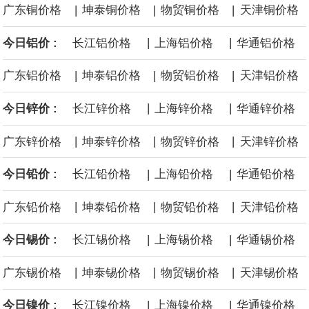
|
|
|
广东铜价格
坤泰铜价格
物贸铜价格
天津铜价格
黄金价格有望录得自今年1月以来最大单周涨幅。油价走弱为金价提
|
|
今日铝价 :
长江铝价格
上海铝价格
华通铝价格
供支撑，同时投资者正等待美国非农就业数据，以寻找美国利率前
|
|
|
广东铝价格
坤泰铝价格
物贸铝价格
天津铝价格
景的线索。StoneX高级分析师马特·辛普森表示，中东和平前景改善
|
|
今日锌价 :
长江锌价格
上海锌价格
华通锌价格
令市场通胀预期下降，推动黄金价格从此前持续数周、位于4000美
|
|
|
广东锌价格
坤泰锌价格
物贸锌价格
天津锌价格
元上方的盘整区间中进一步上涨。
|
|
今日铅价 :
长江铅价格
上海铅价格
华通铅价格
海力士：龙仁工厂将生产高带宽内存（HBM）及其他下一代动态随
|
|
|
广东铅价格
坤泰铅价格
物贸铅价格
天津铅价格
机存取存储器（DRAM）。
|
|
今日锡价 :
长江锡价格
上海锡价格
华通锡价格
必和必拓港口联合工会：必和必拓西澳大利亚铁矿石业务的工人已
|
|
|
广东锡价格
坤泰锡价格
物贸锡价格
天津锡价格
通知，将于8月9日实施24小时停工。
|
|
今日镍价 :
长江镍价格
上海镍价格
华通镍价格