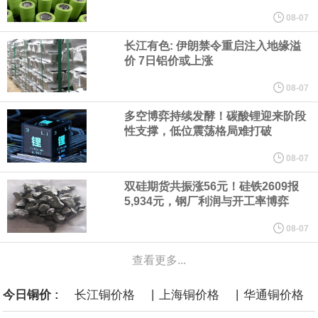
纽约期银突破64美元/盎司，日内涨3.91%。
08-07
长江有色: 伊朗禁令重启注入地缘溢
据报道，威刚近日在法说会上表示，在需求增加、价格走高及货源
价 7日铝价或上涨
稳定的三大有利因素带动下，预期第3季度营运将优于第2季度，并
08-07
多空博弈持续发酵！碳酸锂迎来阶段
进一步扩大全年营运成果。
性支撑，低位震荡格局难打破
美国国会预算办公室（CBO）于当地时间5日发布报告称，美国海军
08-07
双硅期货共振涨56元！硅铁2609报
计划建造的15艘核动力“特朗普级”（Trump-class）战列舰，从研发
5,934元，钢厂利润与开工率博弈
到采购的总费用可能高达2750亿美元，为美国有史以来最昂贵的水
08-07
查看更多...
面战舰项目之一。 根据CBO的初步估算，首舰造价约234亿美元，
|
|
今日铜价 :
长江铜价格
上海铜价格
华通铜价格
后续14艘平均每艘约180亿美元。