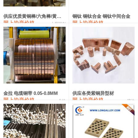
2202#硅
14,100—14,300
14,200
0
金属硅3303#-2202#
10,400—14,200
12,300
0
供应优质黄铜棒/六角棒/黄铜方板
铜钛 铜钛合金 铜钛中间合金
网上协商价格
网上协商价格
十堰同创
金属硅553#-331#
9,400—10,800
10,100
100
漆包线
111,970—115,970
113,970
360
磷铜合金
110,800—117,600
114,200
400
无氧铜丝(硬)
109,710—110,010
109,860
360
R410A专用紫铜管
113,700—113,700
113,700
360
铸造铝合金锭(A356.2)
24,300—24,700
24,500
200
金拉 电缆铜带 0.05-0.8MM
供应各类紫铜异型材
网上协商价格
网上协商价格
金拉
骏达
铸造铝合金锭(A380）
26,300—26,500
26,400
100
铝合金ADC12
24,200—24,400
24,300
100
铸造铝合金锭(ZL102)
24,300—24,500
24,400
200