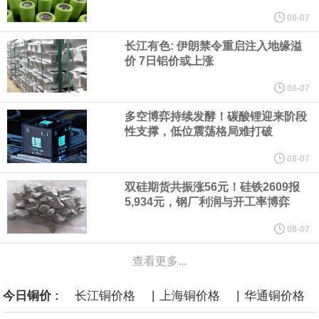
纽约期银突破64美元/盎司，日内涨3.91%。
08-07
长江有色: 伊朗禁令重启注入地缘溢
据报道，威刚近日在法说会上表示，在需求增加、价格走高及货源
价 7日铝价或上涨
稳定的三大有利因素带动下，预期第3季度营运将优于第2季度，并
08-07
多空博弈持续发酵！碳酸锂迎来阶段
进一步扩大全年营运成果。
性支撑，低位震荡格局难打破
美国国会预算办公室（CBO）于当地时间5日发布报告称，美国海军
08-07
双硅期货共振涨56元！硅铁2609报
计划建造的15艘核动力“特朗普级”（Trump-class）战列舰，从研发
5,934元，钢厂利润与开工率博弈
到采购的总费用可能高达2750亿美元，为美国有史以来最昂贵的水
08-07
查看更多...
面战舰项目之一。 根据CBO的初步估算，首舰造价约234亿美元，
|
|
今日铜价 :
长江铜价格
上海铜价格
华通铜价格
后续14艘平均每艘约180亿美元。