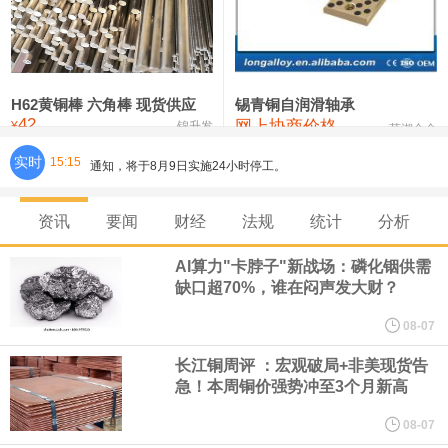
铸造铝合金锭(ZLD104)
24,300—24,500
24,400
200
压铸锌合金锭
26,500—26,700
26,600
250
硫酸镍
32,400—33,800
33,100
0
H62黄铜棒 六角棒 现货供应
锡青铜自润滑轴承
42
网上协商价格
氯化镍
38,300—40,300
39,300
0
¥
锦升发
芜湖合金
实时
15:15
8月7日，宇树科技董事长王兴兴网上路演时表示，报告期内，公司
研发费用金额分别为4,995.18万元、7,001.70万元、14,496.56万
资讯
要闻
财经
法规
统计
分析
元，最近3年复合增长率达70.36%，呈快速增长趋势，并形成多项
AI算力"卡脖子"新战场：磷化铟供需
缺口超70%，谁在闷声发大财？
核心技术和知识产权。截至2026年1月31日，公司拥有262项专利权
08-07
（含境内发明专利20项）。
长江铜周评 ：宏观破局+非美现货告
急！本周铜价强势冲至3个月新高
纽约期银日内涨4%，现报64.08美元/盎司。
08-07