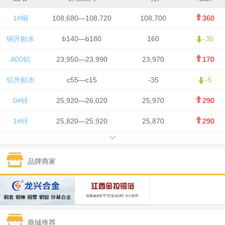
1#铜
108,680—108,720
108,700
360
铜升贴水
b140—b180
160
-30
A00铝
23,950—23,990
23,970
170
铝升贴水
c55—c15
-35
-5
0#锌
25,920—26,020
25,970
290
1#锌
25,820—25,920
25,870
290
1#铅
15,700—15,800
15,750
50
品牌商家
1#锡
434,000—436,000
435,000
-750
1#镍
129,550—130,750
130,150
-1,650
1#白银
15,100—15,110
15,105
-70
商城推荐
钯金
323—325
324
0