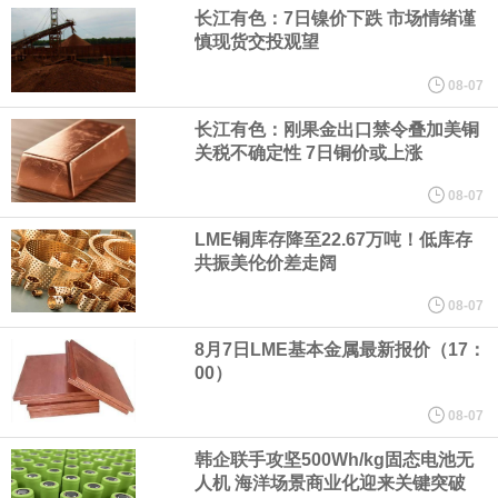
宇树科技董事长、总经理兼首席技术官王兴兴在网上路演时表示，
长江有色：7日镍价下跌 市场情绪谨
慎现货交投观望
经过多年研发创新和技术积累，公司逐步形成了包括一体化关节集
08-07
成技术、高紧凑度机器人身体集成技术、机器人激光雷达全自研核
长江有色：刚果金出口禁令叠加美铜
关税不确定性 7日铜价或上涨
心技术等多项已商业化应用的核心技术并已应用于公司的高性能通
08-07
LME铜库存降至22.67万吨！低库存
用人形机器人、四足机器人等产品。
共振美伦价差走阔
美国总统特朗普6日否认他对国防部长赫格塞思不满，称对赫格塞思
08-07
8月7日LME基本金属最新报价（17：
所做的工作“非常满意”。特朗普在社交媒体上发帖称，一些媒体有关
00）
他与赫格塞思就弹药短缺问题发生冲突的报道是“完全没有根据的谣
08-07
韩企联手攻坚500Wh/kg固态电池无
言”，他对赫格塞思所做的工作“非常满意”。
人机 海洋场景商业化迎来关键突破