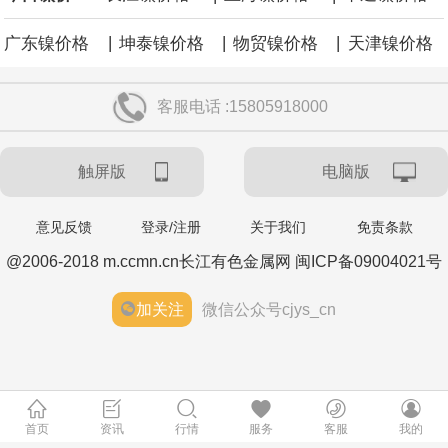
|
|
|
广东镍价格
坤泰镍价格
物贸镍价格
天津镍价格
客服电话 :15805918000
触屏版
电脑版
意见反馈
登录/注册
关于我们
免责条款
@2006-2018 m.ccmn.cn长江有色金属网 闽ICP备09004021号
加关注
微信公众号cjys_cn
首页
资讯
行情
服务
客服
我的