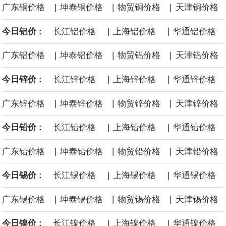
|
|
|
广东铜价格
坤泰铜价格
物贸铜价格
天津铜价格
黄金价格有望录得自今年1月以来最大单周涨幅。油价走弱为金价提
|
|
今日铝价 :
长江铝价格
上海铝价格
华通铝价格
供支撑，同时投资者正等待美国非农就业数据，以寻找美国利率前
|
|
|
广东铝价格
坤泰铝价格
物贸铝价格
天津铝价格
景的线索。StoneX高级分析师马特·辛普森表示，中东和平前景改善
|
|
今日锌价 :
长江锌价格
上海锌价格
华通锌价格
令市场通胀预期下降，推动黄金价格从此前持续数周、位于4000美
|
|
|
广东锌价格
坤泰锌价格
物贸锌价格
天津锌价格
元上方的盘整区间中进一步上涨。
|
|
今日铅价 :
长江铅价格
上海铅价格
华通铅价格
海力士：龙仁工厂将生产高带宽内存（HBM）及其他下一代动态随
|
|
|
广东铅价格
坤泰铅价格
物贸铅价格
天津铅价格
机存取存储器（DRAM）。
|
|
今日锡价 :
长江锡价格
上海锡价格
华通锡价格
必和必拓港口联合工会：必和必拓西澳大利亚铁矿石业务的工人已
|
|
|
广东锡价格
坤泰锡价格
物贸锡价格
天津锡价格
通知，将于8月9日实施24小时停工。
|
|
今日镍价 :
长江镍价格
上海镍价格
华通镍价格