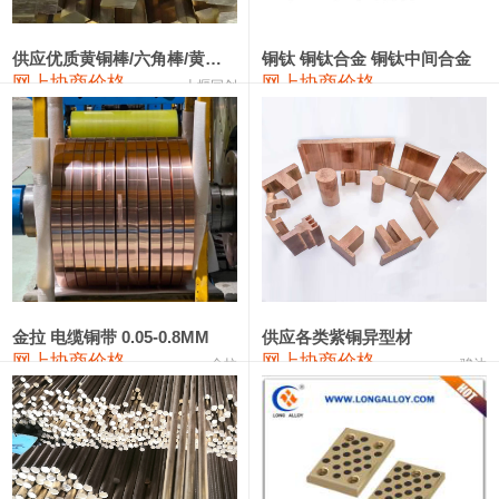
2202#硅
14,100—14,300
14,200
0
金属硅3303#-2202#
10,400—14,200
12,300
0
供应优质黄铜棒/六角棒/黄铜方板
铜钛 铜钛合金 铜钛中间合金
网上协商价格
网上协商价格
十堰同创
金属硅553#-331#
9,400—10,800
10,100
100
漆包线
111,970—115,970
113,970
360
磷铜合金
110,800—117,600
114,200
400
无氧铜丝(硬)
109,710—110,010
109,860
360
R410A专用紫铜管
113,700—113,700
113,700
360
铸造铝合金锭(A356.2)
24,300—24,700
24,500
200
金拉 电缆铜带 0.05-0.8MM
供应各类紫铜异型材
网上协商价格
网上协商价格
金拉
骏达
铸造铝合金锭(A380）
26,300—26,500
26,400
100
铝合金ADC12
24,200—24,400
24,300
100
铸造铝合金锭(ZL102)
24,300—24,500
24,400
200