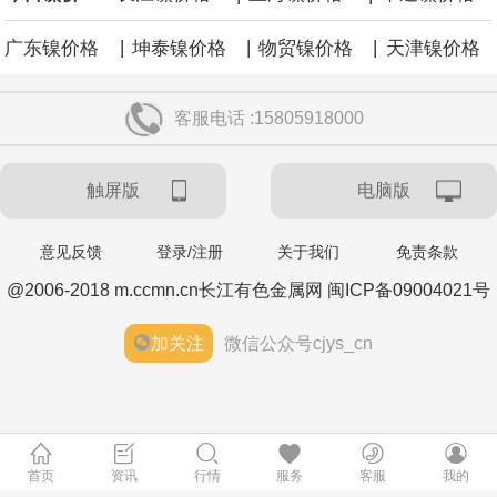
|
|
|
广东镍价格
坤泰镍价格
物贸镍价格
天津镍价格
客服电话 :15805918000
触屏版
电脑版
意见反馈
登录/注册
关于我们
免责条款
@2006-2018 m.ccmn.cn长江有色金属网 闽ICP备09004021号
加关注
微信公众号cjys_cn
首页
资讯
行情
服务
客服
我的