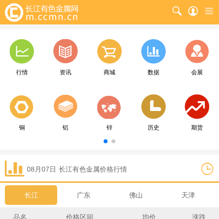
行情
资讯
商城
数据
会展
铜
铝
锌
历史
期货
08月07日
长江
有色金属价格行情
长江
广东
佛山
天津
品名
价格区间
均价
涨跌