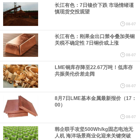
（含境内发明专利20项）。
长江有色：7日镍价下跌 市场情绪谨
慎现货交投观望
纽约期银日内涨4%，现报64.08美元/盎司。
08-07
宇树科技董事长、总经理兼首席技术官王兴兴在网上路演时表示，
长江有色：刚果金出口禁令叠加美铜
关税不确定性 7日铜价或上涨
经过多年研发创新和技术积累，公司逐步形成了包括一体化关节集
08-07
LME铜库存降至22.67万吨！低库存
成技术、高紧凑度机器人身体集成技术、机器人激光雷达全自研核
共振美伦价差走阔
心技术等多项已商业化应用的核心技术并已应用于公司的高性能通
08-07
8月7日LME基本金属最新报价（17：
用人形机器人、四足机器人等产品。
00）
美国总统特朗普6日否认他对国防部长赫格塞思不满，称对赫格塞思
08-07
韩企联手攻坚500Wh/kg固态电池无
所做的工作“非常满意”。特朗普在社交媒体上发帖称，一些媒体有关
人机 海洋场景商业化迎来关键突破