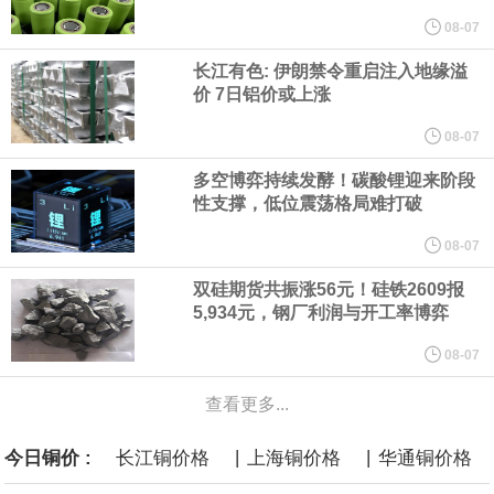
他与赫格塞思就弹药短缺问题发生冲突的报道是“完全没有根据的谣
08-07
长江有色: 伊朗禁令重启注入地缘溢
言”，他对赫格塞思所做的工作“非常满意”。
价 7日铝价或上涨
纽约期银突破64美元/盎司，日内涨3.91%。
08-07
多空博弈持续发酵！碳酸锂迎来阶段
据报道，威刚近日在法说会上表示，在需求增加、价格走高及货源
性支撑，低位震荡格局难打破
稳定的三大有利因素带动下，预期第3季度营运将优于第2季度，并
08-07
双硅期货共振涨56元！硅铁2609报
进一步扩大全年营运成果。
5,934元，钢厂利润与开工率博弈
美国国会预算办公室（CBO）于当地时间5日发布报告称，美国海军
08-07
查看更多...
计划建造的15艘核动力“特朗普级”（Trump-class）战列舰，从研发
|
|
今日铜价 :
长江铜价格
上海铜价格
华通铜价格
到采购的总费用可能高达2750亿美元，为美国有史以来最昂贵的水