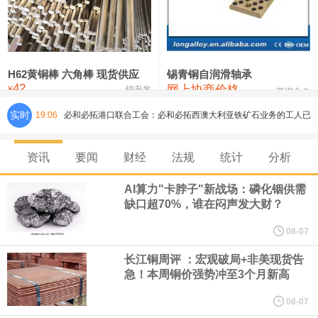
铸造铝合金锭(ZLD104)
24,300—24,500
24,400
200
压铸锌合金锭
26,500—26,700
26,600
250
硫酸镍
32,400—33,800
33,100
0
H62黄铜棒 六角棒 现货供应
锡青铜自润滑轴承
42
网上协商价格
氯化镍
38,300—40,300
39,300
0
¥
锦升发
芜湖合金
实时
19:06
必和必拓港口联合工会：必和必拓西澳大利亚铁矿石业务的工人已
通知，将于8月9日实施24小时停工。
资讯
要闻
财经
法规
统计
分析
8月7日，宇树科技董事长王兴兴网上路演时表示，报告期内，公司
AI算力"卡脖子"新战场：磷化铟供需
缺口超70%，谁在闷声发大财？
研发费用金额分别为4,995.18万元、7,001.70万元、14,496.56万
08-07
元，最近3年复合增长率达70.36%，呈快速增长趋势，并形成多项
长江铜周评 ：宏观破局+非美现货告
急！本周铜价强势冲至3个月新高
核心技术和知识产权。截至2026年1月31日，公司拥有262项专利权
08-07