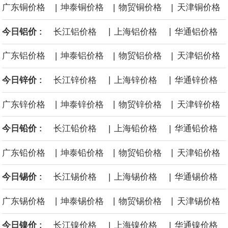
|
|
|
广东铜价格
坤泰铜价格
物贸铜价格
天津铜价格
面战舰项目之一。 根据CBO的初步估算，首舰造价约234亿美元，
|
|
今日铝价 :
长江铝价格
上海铝价格
华通铝价格
后续14艘平均每艘约180亿美元。
|
|
|
广东铝价格
坤泰铝价格
物贸铝价格
天津铝价格
黄金价格有望录得自今年1月以来最大单周涨幅。油价走弱为金价提
|
|
今日锌价 :
长江锌价格
上海锌价格
华通锌价格
供支撑，同时投资者正等待美国非农就业数据，以寻找美国利率前
|
|
|
广东锌价格
坤泰锌价格
物贸锌价格
天津锌价格
景的线索。StoneX高级分析师马特·辛普森表示，中东和平前景改善
|
|
今日铅价 :
长江铅价格
上海铅价格
华通铅价格
令市场通胀预期下降，推动黄金价格从此前持续数周、位于4000美
|
|
|
广东铅价格
坤泰铅价格
物贸铅价格
天津铅价格
元上方的盘整区间中进一步上涨。
|
|
今日锡价 :
长江锡价格
上海锡价格
华通锡价格
海力士：龙仁工厂将生产高带宽内存（HBM）及其他下一代动态随
|
|
|
广东锡价格
坤泰锡价格
物贸锡价格
天津锡价格
机存取存储器（DRAM）。
|
|
今日镍价 :
长江镍价格
上海镍价格
华通镍价格