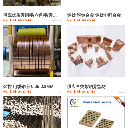
2202#硅
14,100—14,300
14,200
0
金属硅3303#-2202#
10,400—14,200
12,300
0
供应优质黄铜棒/六角棒/黄铜方板
铜钛 铜钛合金 铜钛中间合金
网上协商价格
网上协商价格
十堰同创
金属硅553#-331#
9,400—10,800
10,100
100
漆包线
111,970—115,970
113,970
360
磷铜合金
110,800—117,600
114,200
400
无氧铜丝(硬)
109,710—110,010
109,860
360
R410A专用紫铜管
113,700—113,700
113,700
360
铸造铝合金锭(A356.2)
24,300—24,700
24,500
200
金拉 电缆铜带 0.05-0.8MM
供应各类紫铜异型材
网上协商价格
网上协商价格
金拉
骏达
铸造铝合金锭(A380）
26,300—26,500
26,400
100
铝合金ADC12
24,200—24,400
24,300
100
铸造铝合金锭(ZL102)
24,300—24,500
24,400
200