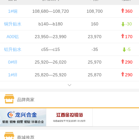
1#铜
108,680—108,720
108,700
360
铜升贴水
b140—b180
160
-30
A00铝
23,950—23,990
23,970
170
铝升贴水
c55—c15
-35
-5
0#锌
25,920—26,020
25,970
290
1#锌
25,820—25,920
25,870
290
1#铅
15,700—15,800
15,750
50
品牌商家
1#锡
434,000—436,000
435,000
-750
1#镍
129,550—130,750
130,150
-1,650
1#白银
15,100—15,110
15,105
-70
商城推荐
钯金
323—325
324
0