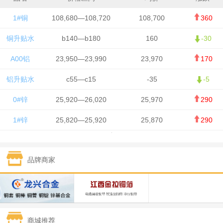
1#铜
108,680—108,720
108,700
360
铜升贴水
b140—b180
160
-30
A00铝
23,950—23,990
23,970
170
铝升贴水
c55—c15
-35
-5
0#锌
25,920—26,020
25,970
290
1#锌
25,820—25,920
25,870
290
1#铅
15,700—15,800
15,750
50
品牌商家
1#锡
434,000—436,000
435,000
-750
1#镍
129,550—130,750
130,150
-1,650
1#白银
15,100—15,110
15,105
-70
商城推荐
钯金
323—325
324
0