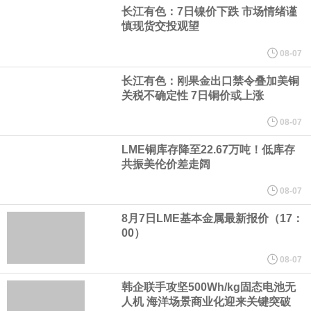
（含境内发明专利20项）。
长江有色：7日镍价下跌 市场情绪谨
慎现货交投观望
纽约期银日内涨4%，现报64.08美元/盎司。
08-07
宇树科技董事长、总经理兼首席技术官王兴兴在网上路演时表示，
长江有色：刚果金出口禁令叠加美铜
关税不确定性 7日铜价或上涨
经过多年研发创新和技术积累，公司逐步形成了包括一体化关节集
08-07
LME铜库存降至22.67万吨！低库存
成技术、高紧凑度机器人身体集成技术、机器人激光雷达全自研核
共振美伦价差走阔
心技术等多项已商业化应用的核心技术并已应用于公司的高性能通
08-07
8月7日LME基本金属最新报价（17：
用人形机器人、四足机器人等产品。
00）
美国总统特朗普6日否认他对国防部长赫格塞思不满，称对赫格塞思
08-07
韩企联手攻坚500Wh/kg固态电池无
所做的工作“非常满意”。特朗普在社交媒体上发帖称，一些媒体有关
人机 海洋场景商业化迎来关键突破