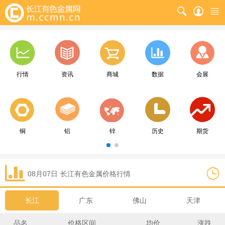
行情
资讯
商城
数据
会展
铜
铝
锌
历史
期货
08月07日
长江
有色金属价格行情
长江
广东
佛山
天津
品名
价格区间
均价
涨跌