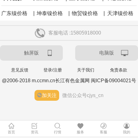
|
|
|
广东镍价格
坤泰镍价格
物贸镍价格
天津镍价格
客服电话 :15805918000
触屏版
电脑版
意见反馈
登录/注册
关于我们
免责条款
@2006-2018 m.ccmn.cn长江有色金属网 闽ICP备09004021号
加关注
微信公众号cjys_cn
首页
资讯
行情
服务
客服
我的