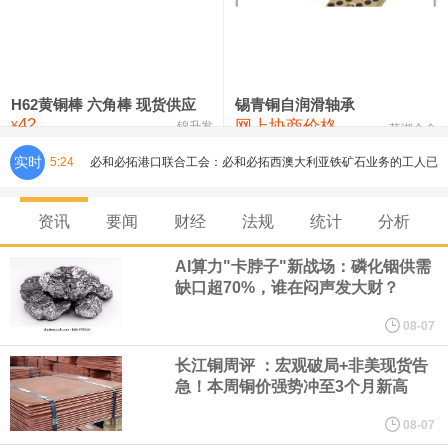
铸造铝合金锭(ZLD104)
24,300—24,500
24,400
200
压铸锌合金锭
26,500—26,700
26,600
250
硫酸镍
32,400—33,800
33,100
0
H62黄铜棒 六角棒 现货供应
锡青铜自润滑轴承
42
网上协商价格
氯化镍
38,300—40,300
39,300
0
¥
锦升发
芜湖合金
实时
5:24
必和必拓港口联合工会：必和必拓西澳大利亚铁矿石业务的工人已
通知，将于8月9日实施24小时停工。
资讯
要闻
财经
法规
统计
分析
8月7日，宇树科技董事长王兴兴网上路演时表示，报告期内，公司
AI算力"卡脖子"新战场：磷化铟供需
缺口超70%，谁在闷声发大财？
研发费用金额分别为4,995.18万元、7,001.70万元、14,496.56万
08-07
元，最近3年复合增长率达70.36%，呈快速增长趋势，并形成多项
长江铜周评 ：宏观破局+非美现货告
急！本周铜价强势冲至3个月新高
核心技术和知识产权。截至2026年1月31日，公司拥有262项专利权
08-07