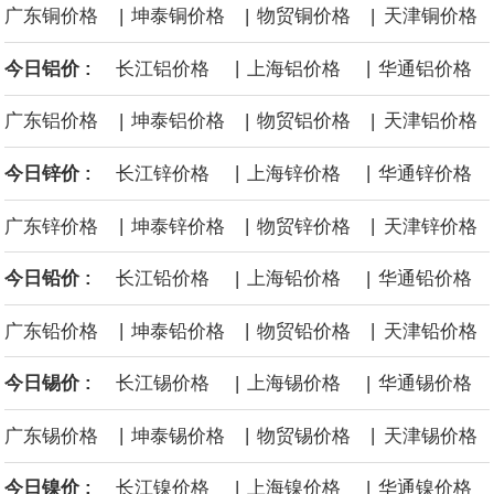
|
|
|
广东铜价格
坤泰铜价格
物贸铜价格
天津铜价格
面战舰项目之一。 根据CBO的初步估算，首舰造价约234亿美元，
|
|
今日铝价 :
长江铝价格
上海铝价格
华通铝价格
后续14艘平均每艘约180亿美元。
|
|
|
广东铝价格
坤泰铝价格
物贸铝价格
天津铝价格
黄金价格有望录得自今年1月以来最大单周涨幅。油价走弱为金价提
|
|
今日锌价 :
长江锌价格
上海锌价格
华通锌价格
供支撑，同时投资者正等待美国非农就业数据，以寻找美国利率前
|
|
|
广东锌价格
坤泰锌价格
物贸锌价格
天津锌价格
景的线索。StoneX高级分析师马特·辛普森表示，中东和平前景改善
|
|
今日铅价 :
长江铅价格
上海铅价格
华通铅价格
令市场通胀预期下降，推动黄金价格从此前持续数周、位于4000美
|
|
|
广东铅价格
坤泰铅价格
物贸铅价格
天津铅价格
元上方的盘整区间中进一步上涨。
|
|
今日锡价 :
长江锡价格
上海锡价格
华通锡价格
海力士：龙仁工厂将生产高带宽内存（HBM）及其他下一代动态随
|
|
|
广东锡价格
坤泰锡价格
物贸锡价格
天津锡价格
机存取存储器（DRAM）。
|
|
今日镍价 :
长江镍价格
上海镍价格
华通镍价格