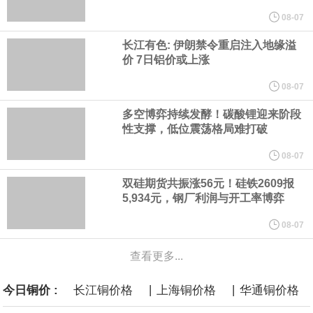
他与赫格塞思就弹药短缺问题发生冲突的报道是“完全没有根据的谣
08-07
长江有色: 伊朗禁令重启注入地缘溢
言”，他对赫格塞思所做的工作“非常满意”。
价 7日铝价或上涨
纽约期银突破64美元/盎司，日内涨3.91%。
08-07
多空博弈持续发酵！碳酸锂迎来阶段
据报道，威刚近日在法说会上表示，在需求增加、价格走高及货源
性支撑，低位震荡格局难打破
稳定的三大有利因素带动下，预期第3季度营运将优于第2季度，并
08-07
双硅期货共振涨56元！硅铁2609报
进一步扩大全年营运成果。
5,934元，钢厂利润与开工率博弈
美国国会预算办公室（CBO）于当地时间5日发布报告称，美国海军
08-07
查看更多...
计划建造的15艘核动力“特朗普级”（Trump-class）战列舰，从研发
|
|
今日铜价 :
长江铜价格
上海铜价格
华通铜价格
到采购的总费用可能高达2750亿美元，为美国有史以来最昂贵的水