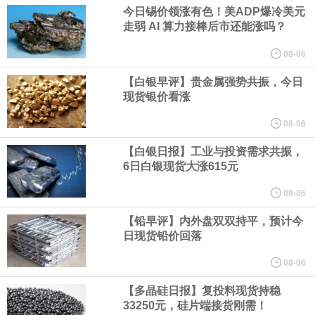
业务拓展至固定收益品类。
今日锡价领涨有色！美ADP爆冷美元
走弱 AI 算力接棒后市还能涨吗？
周四，亚洲科技股下跌，跟随隔夜交易中回调的美国同行，凸显了
08-06
全球科技股波动性的加剧。 日本市场中，软银股价收盘下跌4.4%，
【白银早评】贵金属强势共振，今日
现货银价看涨
芯片设备制造商东京电子股价下跌近6%，日本存储芯片制造商铠侠
08-06
【白银日报】工业与投资需求共振，
股价下跌超过10%。
6日白银现货大涨615元
WPP股价料创1992年以来最大单日涨幅，上涨25%至11个月高位。
08-06
【铅早评】内外盘双双持平，预计今
谷歌规划的印度数据中心枢纽建设工作正在如火如荼推进，项目所
日现货铅价回落
在地上方的山坡已经被开挖，露出赤红土层，并修出层层台地。但
08-06
【多晶硅日报】复投料现货持稳
环保人士的反对声浪持续高涨，给这家美国科技巨头总规模 150 亿
33250元，硅片端接货刚需！