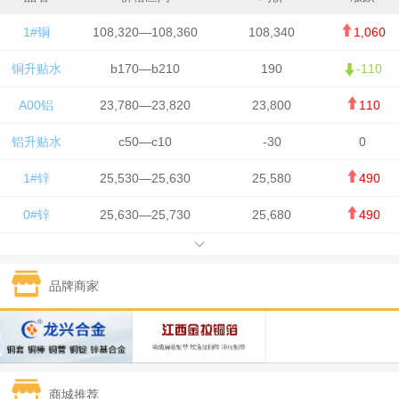
1#铜
108,320—108,360
108,340
1,060
铜升贴水
b170—b210
190
-110
A00铝
23,780—23,820
23,800
110
铝升贴水
c50—c10
-30
0
1#锌
25,530—25,630
25,580
490
0#锌
25,630—25,730
25,680
490
1#铅
15,650—15,750
15,700
-50
品牌商家
1#锡
434,750—436,750
435,750
7,000
1#镍
131,200—132,400
131,800
850
1#白银
15,170—15,180
15,175
615
商城推荐
钯金
323—325
324
5