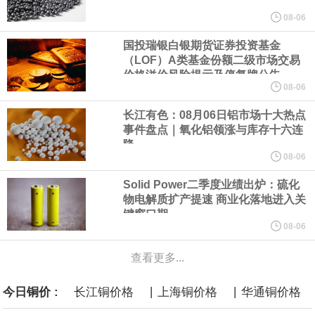
美元的项目制造重重阻碍
08-06
国投瑞银白银期货证券投资基金
欧股开盘涨跌不一，德国DAX指数跌0.29%，英国富时100指数涨
（LOF）A类基金份额二级市场交易
价格溢价风险提示及停复牌公告
0.08%，法国CAC40指数涨0.03%，欧洲斯托克50指数跌0.15%，
08-06
长江有色：08月06日铝市场十大热点
意大利富时MIB指数跌0.18%。
事件盘点｜氧化铝领涨与库存十六连
降
LME伦镍日内跌超3.00%，现报16574.100美元/吨。
08-06
Solid Power二季度业绩出炉：硫化
瑞士7月季调后失业率 3.1%，预期 3.1%，前值 3.1%。瑞士7月未
物电解质扩产提速 商业化落地进入关
键窗口期
季调失业率 3%，预期 3%，前值 2.9%。
08-06
查看更多...
商品期货收盘，黄金连续涨3.44%，焦炭连续涨2.72%，铁矿石连续
|
|
今日铜价 :
长江铜价格
上海铜价格
华通铜价格
涨2.64%，镍连续跌2.62%，白银连续涨2.61%。