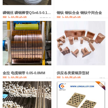
441#硅
9,500—9,700
9,600
0
金属硅553#-331#
9,300—10,700
10,000
0
磷铜丝 磷铜棒管QSn6.5-0.1 7-0.2 8-0.3
铜钛 铜钛合金 铜钛中间合金
网上协商价格
网上协商价格
联荣有色
金属硅3303#-2202#
10,400—14,200
12,300
0
漆包线
111,610—115,610
113,610
1,060
磷铜合金
110,400—117,200
113,800
1,050
无氧铜丝(硬)
109,350—109,650
109,500
1,060
R410A专用紫铜管
113,340—113,340
113,340
1,060
铸造铝合金锭(A356.2)
24,100—24,500
24,300
100
金拉 电缆铜带 0.05-0.8MM
供应各类紫铜异型材
网上协商价格
网上协商价格
金拉
骏达
铸造铝合金锭(A380）
26,200—26,400
26,300
100
铝合金ADC12
24,100—24,300
24,200
100
铸造铝合金锭(ZL102)
24,100—24,300
24,200
100