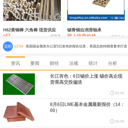
铸造铝合金锭(ZLD104)
24,100—24,300
24,200
100
压铸锌合金锭
26,250—26,450
26,350
500
硫酸镍
32,400—33,800
33,100
0
H62黄铜棒 六角棒 现货供应
锡青铜自润滑轴承
42
网上协商价格
氯化镍
38,300—40,300
39,300
0
¥
锦升发
芜湖合金
实时
22:54
美国国会预算办公室5日发布的报告估算，美国总统特朗普要求打造
的海军全新核动力“黄金舰队”可能需要在今后数十年间支出约2750
资讯
要闻
财经
法规
统计
分析
亿美元。其中，首艘“特朗普级”战列舰“无畏”号预估造价比原来至少
长江有色：6日锡价上涨 锡价高企现
货畏高交投偏淡
高50%。
08-06
芝加哥期权交易所全球市场公司（CBOE GLOBAL MARKETS
8月6日LME基本金属最新报价（14：
00）
INC）：CBOE 欧洲清算所将于 8 月 24 日起，将证券融资交易清算
08-06