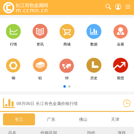
行情
资讯
商城
数据
会展
铜
铝
锌
历史
期货
08月06日
长江
有色金属价格行情
长江
广东
佛山
天津
品名
价格区间
均价
涨跌