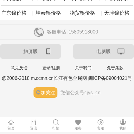
|
|
|
广东镍价格
坤泰镍价格
物贸镍价格
天津镍价格
客服电话 :15805918000
触屏版
电脑版
意见反馈
登录/注册
关于我们
免责条款
@2006-2018 m.ccmn.cn长江有色金属网 闽ICP备09004021号
加关注
微信公众号cjys_cn
首页
资讯
行情
服务
客服
我的