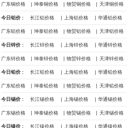
|
|
|
广东铜价格
坤泰铜价格
物贸铜价格
天津铜价格
沙特下调了对亚洲的主要原油价格，与此同时，各方正就一项旨在
|
|
今日铝价 :
长江铝价格
上海铝价格
华通铝价格
缓解霍尔木兹海峡航运压力的协议进行谈判。尽管胡塞武装的威胁
|
|
|
广东铝价格
坤泰铝价格
物贸铝价格
天津铝价格
危及了经由红海向东运输原油的替代路线，但沙特方面仍下调了价
|
|
今日锌价 :
长江锌价格
上海锌价格
华通锌价格
格。
|
|
|
广东锌价格
坤泰锌价格
物贸锌价格
天津锌价格
|
|
今日铅价 :
长江铅价格
上海铅价格
华通铅价格
|
|
|
广东铅价格
坤泰铅价格
物贸铅价格
天津铅价格
|
|
今日锡价 :
长江锡价格
上海锡价格
华通锡价格
|
|
|
广东锡价格
坤泰锡价格
物贸锡价格
天津锡价格
|
|
今日镍价 :
长江镍价格
上海镍价格
华通镍价格