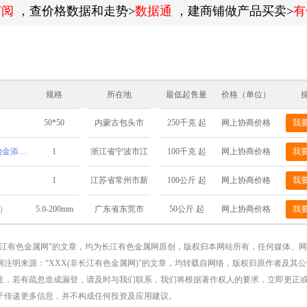
订阅
，查价格数据和走势>
数据通
，建商铺做产品买卖>
有
规格
所在地
最低起售量
价格（单位）
50*50
250千克 起
网上协商价格
我
内蒙古包头市
金属铋锭厂家直销高纯铋锭工业冶金添加用铋块批发
1
100千克 起
网上协商价格
我
浙江省宁波市江
北区慈城镇三板
1
100公斤 起
网上协商价格
我
江苏省常州市新
桥8号
北区春江路171号
）
5.0-200mm
50公斤 起
网上协商价格
我
广东省东莞市
长江有色金属网”的文章，均为长江有色金属网原创，版权归本网站所有，任何媒体、
注明来源：“XXX(非长江有色金属网)”的文章，均转载自网络，版权归原作者及其
注，若有疏忽造成漏登，请及时与我们联系，我们将根据著作权人的要求，立即更正
于传递更多信息，并不构成任何投资及应用建议。