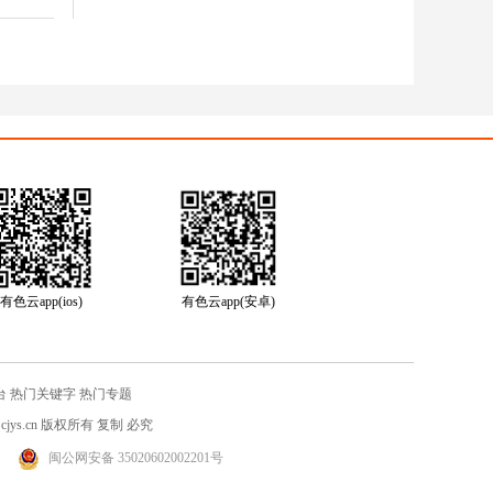
有色云app(ios)
有色云app(安卓)
台
热门关键字
热门专题
jys.cn
版权所有 复制 必究
闽公网安备 35020602002201号