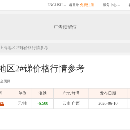
ENGLISH
请登录
免费注册
服务中心
0日上海地区2#锑价格行情参考
海地区2#锑价格行情参考
有色金属网
的06月10日上海地区2#锑价格行情参考，包含品名、材质、价格区间、单位、涨跌
间
单位
涨跌
产地/牌号
发布日期
)
发布时间：
2026-06-10 11:52:15
| 有色金属价格
元/吨
-6,500
云南 广西
2026-06-10