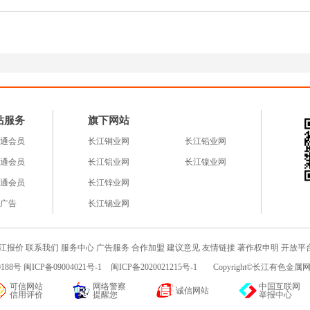
站服务
旗下网站
通会员
长江铜业网
长江铅业网
通会员
长江铝业网
长江镍业网
通会员
长江锌业网
广告
长江锡业网
江报价
联系我们
服务中心
广告服务
合作加盟
建议意见
友情链接
著作权申明
开放平
188号 闽ICP备09004021号-1
闽ICP备2020021215号-1
Copyright©长江有色金属网c
可信网站
网络警察
中国互联网
诚信网站
信用评价
提醒您
举报中心