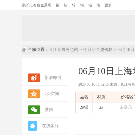
长江有色金属网
铜
铝
锌
锡
铅
镍
更多
当前位置：
长江金属有色网
>
今日小金属价格
> 06月1
06月10日上
新浪微博
2026-06-10 11:52:15 来源：长江
QQ空间
内容摘要：
本文为长江有色金属网发布
品名
材质
价格区
数据来源：
长江有色金属网(ccmn.cn
数据类型：
现货市场报价 | 行情参考 
2#锑
2#
未登录
微信
在线客服