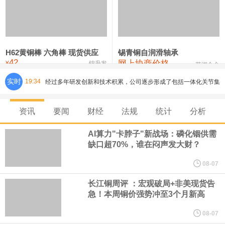
铸造铝合金锭(ZLD104)
24,300—24,500
24,400
200
压铸锌合金锭
26,500—26,700
26,600
250
硫酸镍
32,400—33,800
33,100
0
H62黄铜棒 六角棒 现货供应
锡青铜自润滑轴承
42
网上协商价格
氯化镍
38,300—40,300
39,300
0
¥
锦升发
芜湖合金
实时
19:34
美国总统特朗普6日否认他对国防部长赫格塞思不满，称对赫格塞思
所做的工作“非常满意”。特朗普在社交媒体上发帖称，一些媒体有关
资讯
要闻
财经
法规
统计
分析
他与赫格塞思就弹药短缺问题发生冲突的报道是“完全没有根据的谣
AI算力"卡脖子"新战场：磷化铟供需
缺口超70%，谁在闷声发大财？
言”，他对赫格塞思所做的工作“非常满意”。
08-07
纽约期银突破64美元/盎司，日内涨3.91%。
长江铜周评 ：宏观破局+非美现货告
急！本周铜价强势冲至3个月新高
据报道，威刚近日在法说会上表示，在需求增加、价格走高及货源
08-07