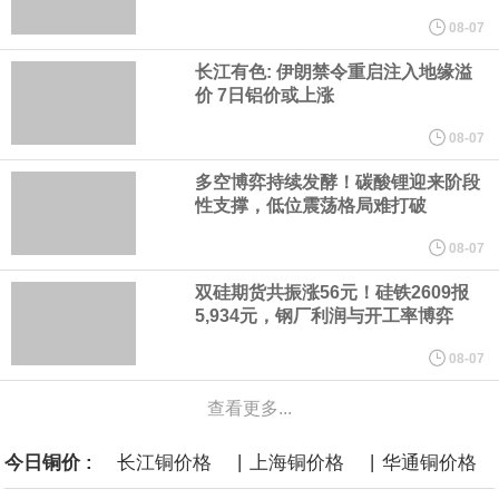
景的线索。StoneX高级分析师马特·辛普森表示，中东和平前景改善
08-07
长江有色: 伊朗禁令重启注入地缘溢
令市场通胀预期下降，推动黄金价格从此前持续数周、位于4000美
价 7日铝价或上涨
元上方的盘整区间中进一步上涨。
08-07
多空博弈持续发酵！碳酸锂迎来阶段
海力士：龙仁工厂将生产高带宽内存（HBM）及其他下一代动态随
性支撑，低位震荡格局难打破
机存取存储器（DRAM）。
08-07
双硅期货共振涨56元！硅铁2609报
必和必拓港口联合工会：必和必拓西澳大利亚铁矿石业务的工人已
5,934元，钢厂利润与开工率博弈
通知，将于8月9日实施24小时停工。
08-07
查看更多...
8月7日，宇树科技董事长王兴兴网上路演时表示，报告期内，公司
|
|
今日铜价 :
长江铜价格
上海铜价格
华通铜价格
研发费用金额分别为4,995.18万元、7,001.70万元、14,496.56万