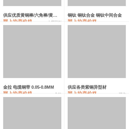
2202#硅
14,100—14,300
14,200
0
金属硅3303#-2202#
10,400—14,200
12,300
0
供应优质黄铜棒/六角棒/黄铜方板
铜钛 铜钛合金 铜钛中间合金
网上协商价格
网上协商价格
十堰同创
金属硅553#-331#
9,400—10,800
10,100
100
漆包线
111,970—115,970
113,970
360
磷铜合金
110,800—117,600
114,200
400
无氧铜丝(硬)
109,710—110,010
109,860
360
R410A专用紫铜管
113,700—113,700
113,700
360
铸造铝合金锭(A356.2)
24,300—24,700
24,500
200
金拉 电缆铜带 0.05-0.8MM
供应各类紫铜异型材
网上协商价格
网上协商价格
金拉
骏达
铸造铝合金锭(A380）
26,300—26,500
26,400
100
铝合金ADC12
24,200—24,400
24,300
100
铸造铝合金锭(ZL102)
24,300—24,500
24,400
200