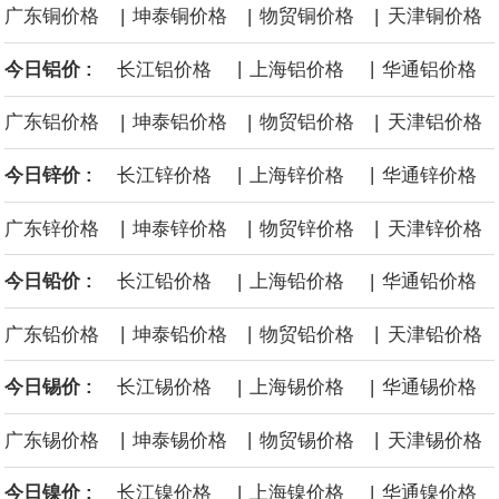
|
|
|
广东铜价格
坤泰铜价格
物贸铜价格
天津铜价格
元，最近3年复合增长率达70.36%，呈快速增长趋势，并形成多项
|
|
今日铝价 :
长江铝价格
上海铝价格
华通铝价格
核心技术和知识产权。截至2026年1月31日，公司拥有262项专利权
|
|
|
广东铝价格
坤泰铝价格
物贸铝价格
天津铝价格
（含境内发明专利20项）。
|
|
今日锌价 :
长江锌价格
上海锌价格
华通锌价格
纽约期银日内涨4%，现报64.08美元/盎司。
|
|
|
广东锌价格
坤泰锌价格
物贸锌价格
天津锌价格
宇树科技董事长、总经理兼首席技术官王兴兴在网上路演时表示，
|
|
今日铅价 :
长江铅价格
上海铅价格
华通铅价格
经过多年研发创新和技术积累，公司逐步形成了包括一体化关节集
|
|
|
广东铅价格
坤泰铅价格
物贸铅价格
天津铅价格
成技术、高紧凑度机器人身体集成技术、机器人激光雷达全自研核
|
|
今日锡价 :
长江锡价格
上海锡价格
华通锡价格
心技术等多项已商业化应用的核心技术并已应用于公司的高性能通
|
|
|
广东锡价格
坤泰锡价格
物贸锡价格
天津锡价格
用人形机器人、四足机器人等产品。
|
|
今日镍价 :
长江镍价格
上海镍价格
华通镍价格