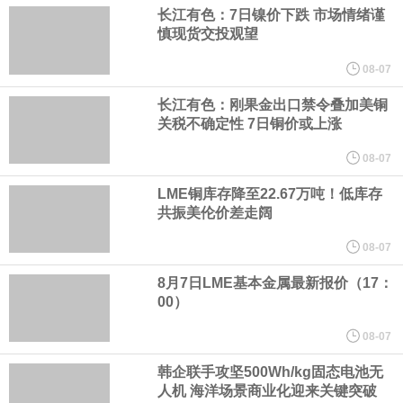
稳定的三大有利因素带动下，预期第3季度营运将优于第2季度，并
长江有色：7日镍价下跌 市场情绪谨
慎现货交投观望
进一步扩大全年营运成果。
08-07
美国国会预算办公室（CBO）于当地时间5日发布报告称，美国海军
长江有色：刚果金出口禁令叠加美铜
关税不确定性 7日铜价或上涨
计划建造的15艘核动力“特朗普级”（Trump-class）战列舰，从研发
08-07
LME铜库存降至22.67万吨！低库存
到采购的总费用可能高达2750亿美元，为美国有史以来最昂贵的水
共振美伦价差走阔
面战舰项目之一。 根据CBO的初步估算，首舰造价约234亿美元，
08-07
8月7日LME基本金属最新报价（17：
后续14艘平均每艘约180亿美元。
00）
黄金价格有望录得自今年1月以来最大单周涨幅。油价走弱为金价提
08-07
韩企联手攻坚500Wh/kg固态电池无
供支撑，同时投资者正等待美国非农就业数据，以寻找美国利率前
人机 海洋场景商业化迎来关键突破