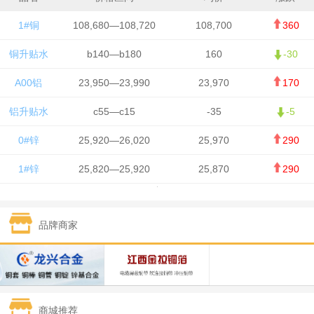
1#铜
108,680—108,720
108,700
360
铜升贴水
b140—b180
160
-30
A00铝
23,950—23,990
23,970
170
铝升贴水
c55—c15
-35
-5
0#锌
25,920—26,020
25,970
290
1#锌
25,820—25,920
25,870
290
1#铅
15,700—15,800
15,750
50
品牌商家
1#锡
434,000—436,000
435,000
-750
1#镍
129,550—130,750
130,150
-1,650
1#白银
15,100—15,110
15,105
-70
商城推荐
钯金
323—325
324
0