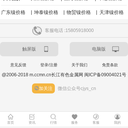
|
|
|
广东镍价格
坤泰镍价格
物贸镍价格
天津镍价格
客服电话 :15805918000
触屏版
电脑版
意见反馈
登录/注册
关于我们
免责条款
@2006-2018 m.ccmn.cn长江有色金属网 闽ICP备09004021号
加关注
微信公众号cjys_cn
首页
资讯
行情
服务
客服
我的