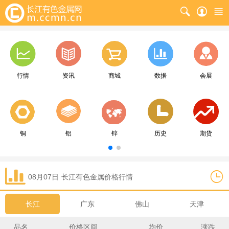
行情
资讯
商城
数据
会展
铜
铝
锌
历史
期货
08月07日
长江
有色金属价格行情
长江
广东
佛山
天津
品名
价格区间
均价
涨跌