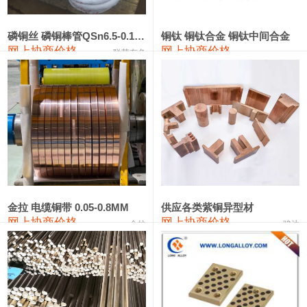
441#硅
9,500—9,700
9,600
0
金属硅553#-331#
9,300—10,700
10,000
0
磷铜丝 磷铜棒管QSn6.5-0.1 7-0.2 8-0.3
铜钛 铜钛合金 铜钛中间合金
网上协商价格
网上协商价格
联荣有色
金属硅3303#-2202#
10,400—14,200
12,300
0
漆包线
111,610—115,610
113,610
1,060
磷铜合金
110,400—117,200
113,800
1,050
无氧铜丝(硬)
109,350—109,650
109,500
1,060
R410A专用紫铜管
113,340—113,340
113,340
1,060
铸造铝合金锭(A356.2)
24,100—24,500
24,300
100
金拉 电缆铜带 0.05-0.8MM
供应各类紫铜异型材
网上协商价格
网上协商价格
金拉
骏达
铸造铝合金锭(A380）
26,200—26,400
26,300
100
铝合金ADC12
24,100—24,300
24,200
100
铸造铝合金锭(ZL102)
24,100—24,300
24,200
100