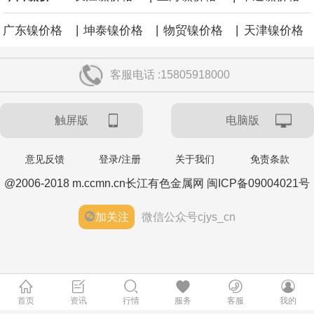
|
|
|
广东镍价格
坤泰镍价格
物贸镍价格
天津镍价格
客服电话 :15805918000
触屏版
电脑版
意见反馈
登录/注册
关于我们
免责条款
@2006-2018 m.ccmn.cn长江有色金属网 闽ICP备09004021号
加关注
微信公众号cjys_cn
首页
资讯
行情
服务
客服
我的