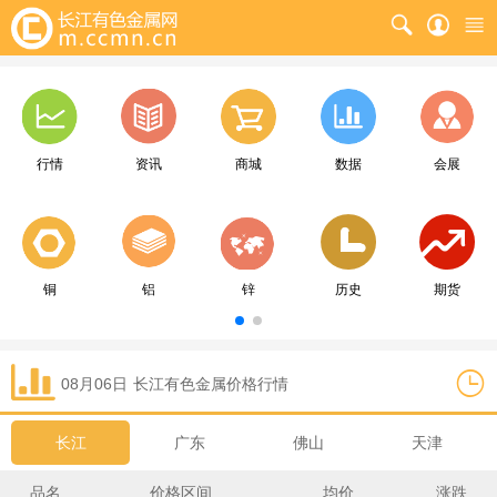
行情
资讯
商城
数据
会展
铜
铝
锌
历史
期货
08月06日
长江
有色金属价格行情
长江
广东
佛山
天津
品名
价格区间
均价
涨跌