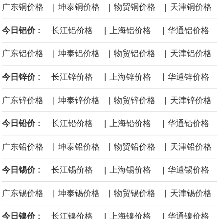
|
|
|
广东铜价格
坤泰铜价格
物贸铜价格
天津铜价格
沙特下调了对亚洲的主要原油价格，与此同时，各方正就一项旨在
|
|
今日铝价 :
长江铝价格
上海铝价格
华通铝价格
缓解霍尔木兹海峡航运压力的协议进行谈判。尽管胡塞武装的威胁
|
|
|
广东铝价格
坤泰铝价格
物贸铝价格
天津铝价格
危及了经由红海向东运输原油的替代路线，但沙特方面仍下调了价
|
|
今日锌价 :
长江锌价格
上海锌价格
华通锌价格
格。
|
|
|
广东锌价格
坤泰锌价格
物贸锌价格
天津锌价格
|
|
今日铅价 :
长江铅价格
上海铅价格
华通铅价格
|
|
|
广东铅价格
坤泰铅价格
物贸铅价格
天津铅价格
|
|
今日锡价 :
长江锡价格
上海锡价格
华通锡价格
|
|
|
广东锡价格
坤泰锡价格
物贸锡价格
天津锡价格
|
|
今日镍价 :
长江镍价格
上海镍价格
华通镍价格