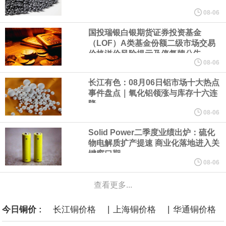
美元的项目制造重重阻碍
08-06
国投瑞银白银期货证券投资基金
欧股开盘涨跌不一，德国DAX指数跌0.29%，英国富时100指数涨
（LOF）A类基金份额二级市场交易
价格溢价风险提示及停复牌公告
0.08%，法国CAC40指数涨0.03%，欧洲斯托克50指数跌0.15%，
08-06
长江有色：08月06日铝市场十大热点
意大利富时MIB指数跌0.18%。
事件盘点｜氧化铝领涨与库存十六连
降
LME伦镍日内跌超3.00%，现报16574.100美元/吨。
08-06
Solid Power二季度业绩出炉：硫化
瑞士7月季调后失业率 3.1%，预期 3.1%，前值 3.1%。瑞士7月未
物电解质扩产提速 商业化落地进入关
键窗口期
季调失业率 3%，预期 3%，前值 2.9%。
08-06
查看更多...
商品期货收盘，黄金连续涨3.44%，焦炭连续涨2.72%，铁矿石连续
|
|
今日铜价 :
长江铜价格
上海铜价格
华通铜价格
涨2.64%，镍连续跌2.62%，白银连续涨2.61%。