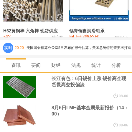
铸造铝合金锭(ZLD104)
24,100—24,300
24,200
100
压铸锌合金锭
26,250—26,450
26,350
500
硫酸镍
32,400—33,800
33,100
0
H62黄铜棒 六角棒 现货供应
锡青铜自润滑轴承
42
网上协商价格
氯化镍
38,300—40,300
39,300
0
¥
锦升发
芜湖合金
实时
20:20
美国国会预算办公室5日发布的报告估算，美国总统特朗普要求打造
的海军全新核动力“黄金舰队”可能需要在今后数十年间支出约2750
资讯
要闻
财经
法规
统计
分析
亿美元。其中，首艘“特朗普级”战列舰“无畏”号预估造价比原来至少
长江有色：6日锡价上涨 锡价高企现
货畏高交投偏淡
高50%。
08-06
芝加哥期权交易所全球市场公司（CBOE GLOBAL MARKETS
8月6日LME基本金属最新报价（14：
00）
INC）：CBOE 欧洲清算所将于 8 月 24 日起，将证券融资交易清算
08-06