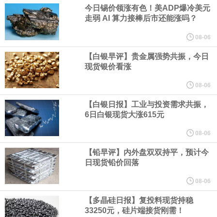
业务拓展至固定收益品类。
今日锡价领涨有色！美ADP爆冷美元
走弱 AI 算力接棒后市还能涨吗？
周四，亚洲科技股下跌，跟随隔夜交易中回调的美国同行，凸显了
08-06
全球科技股波动性的加剧。 日本市场中，软银股价收盘下跌4.4%，
【白银早评】贵金属强势共振，今日
现货银价看涨
芯片设备制造商东京电子股价下跌近6%，日本存储芯片制造商铠侠
08-06
【白银日报】工业与投资需求共振，
股价下跌超过10%。
6日白银现货大涨615元
WPP股价料创1992年以来最大单日涨幅，上涨25%至11个月高位。
08-06
【铅早评】内外盘双双持平，预计今
谷歌规划的印度数据中心枢纽建设工作正在如火如荼推进，项目所
日现货铅价回落
在地上方的山坡已经被开挖，露出赤红土层，并修出层层台地。但
08-06
【多晶硅日报】复投料现货持稳
环保人士的反对声浪持续高涨，给这家美国科技巨头总规模 150 亿
33250元，硅片端接货刚需！