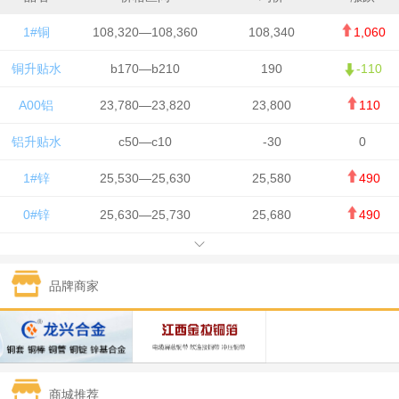
1#铜
108,320—108,360
108,340
1,060
铜升贴水
b170—b210
190
-110
A00铝
23,780—23,820
23,800
110
铝升贴水
c50—c10
-30
0
1#锌
25,530—25,630
25,580
490
0#锌
25,630—25,730
25,680
490
1#铅
15,650—15,750
15,700
-50
品牌商家
1#锡
434,750—436,750
435,750
7,000
1#镍
131,200—132,400
131,800
850
1#白银
15,170—15,180
15,175
615
商城推荐
钯金
323—325
324
5