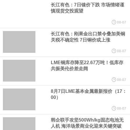
宇树科技董事长、总经理兼首席技术官王兴兴在网上路演时表示，
长江有色：7日镍价下跌 市场情绪谨
慎现货交投观望
经过多年研发创新和技术积累，公司逐步形成了包括一体化关节集
08-07
成技术、高紧凑度机器人身体集成技术、机器人激光雷达全自研核
长江有色：刚果金出口禁令叠加美铜
关税不确定性 7日铜价或上涨
心技术等多项已商业化应用的核心技术并已应用于公司的高性能通
08-07
LME铜库存降至22.67万吨！低库存
用人形机器人、四足机器人等产品。
共振美伦价差走阔
美国总统特朗普6日否认他对国防部长赫格塞思不满，称对赫格塞思
08-07
8月7日LME基本金属最新报价（17：
所做的工作“非常满意”。特朗普在社交媒体上发帖称，一些媒体有关
00）
他与赫格塞思就弹药短缺问题发生冲突的报道是“完全没有根据的谣
08-07
韩企联手攻坚500Wh/kg固态电池无
言”，他对赫格塞思所做的工作“非常满意”。
人机 海洋场景商业化迎来关键突破