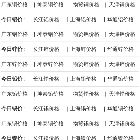
|
|
|
广东铜价格
坤泰铜价格
物贸铜价格
天津铜价格
黄金价格有望录得自今年1月以来最大单周涨幅。油价走弱为金价提
|
|
今日铝价 :
长江铝价格
上海铝价格
华通铝价格
供支撑，同时投资者正等待美国非农就业数据，以寻找美国利率前
|
|
|
广东铝价格
坤泰铝价格
物贸铝价格
天津铝价格
景的线索。StoneX高级分析师马特·辛普森表示，中东和平前景改善
|
|
今日锌价 :
长江锌价格
上海锌价格
华通锌价格
令市场通胀预期下降，推动黄金价格从此前持续数周、位于4000美
|
|
|
广东锌价格
坤泰锌价格
物贸锌价格
天津锌价格
元上方的盘整区间中进一步上涨。
|
|
今日铅价 :
长江铅价格
上海铅价格
华通铅价格
海力士：龙仁工厂将生产高带宽内存（HBM）及其他下一代动态随
|
|
|
广东铅价格
坤泰铅价格
物贸铅价格
天津铅价格
机存取存储器（DRAM）。
|
|
今日锡价 :
长江锡价格
上海锡价格
华通锡价格
必和必拓港口联合工会：必和必拓西澳大利亚铁矿石业务的工人已
|
|
|
广东锡价格
坤泰锡价格
物贸锡价格
天津锡价格
通知，将于8月9日实施24小时停工。
|
|
今日镍价 :
长江镍价格
上海镍价格
华通镍价格