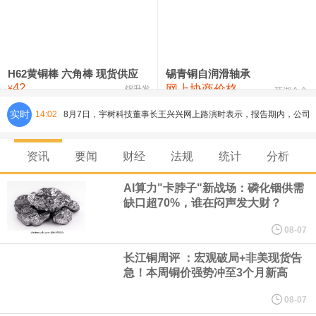
铸造铝合金锭(ZLD104)
24,300—24,500
24,400
200
压铸锌合金锭
26,500—26,700
26,600
250
硫酸镍
32,400—33,800
33,100
0
H62黄铜棒 六角棒 现货供应
锡青铜自润滑轴承
42
网上协商价格
氯化镍
38,300—40,300
39,300
0
¥
锦升发
芜湖合金
实时
14:02
8月7日，宇树科技董事长王兴兴网上路演时表示，报告期内，公司
研发费用金额分别为4,995.18万元、7,001.70万元、14,496.56万
资讯
要闻
财经
法规
统计
分析
元，最近3年复合增长率达70.36%，呈快速增长趋势，并形成多项
AI算力"卡脖子"新战场：磷化铟供需
缺口超70%，谁在闷声发大财？
核心技术和知识产权。截至2026年1月31日，公司拥有262项专利权
08-07
（含境内发明专利20项）。
长江铜周评 ：宏观破局+非美现货告
急！本周铜价强势冲至3个月新高
纽约期银日内涨4%，现报64.08美元/盎司。
08-07