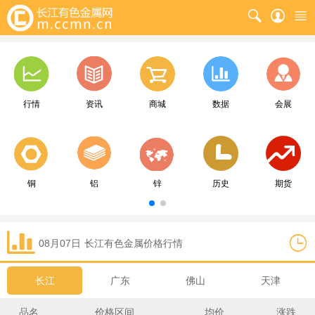
行情
资讯
商城
数据
会展
铜
铝
锌
历史
期货
08月07日
长江
有色金属价格行情
长江
广东
佛山
天津
品名
价格区间
均价
涨跌