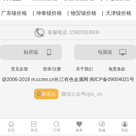
|
|
|
广东镍价格
坤泰镍价格
物贸镍价格
天津镍价格
客服电话 :15805918000
触屏版
电脑版
意见反馈
登录/注册
关于我们
免责条款
@2006-2018 m.ccmn.cn长江有色金属网 闽ICP备09004021号
加关注
微信公众号cjys_cn
首页
资讯
行情
服务
客服
我的