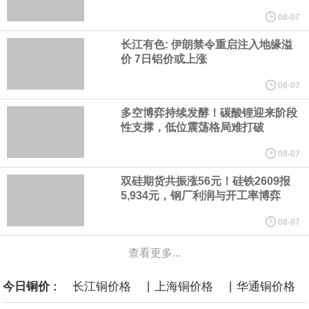
纽约期银突破64美元/盎司，日内涨3.91%。
08-07
长江有色: 伊朗禁令重启注入地缘溢
据报道，威刚近日在法说会上表示，在需求增加、价格走高及货源
价 7日铝价或上涨
稳定的三大有利因素带动下，预期第3季度营运将优于第2季度，并
08-07
多空博弈持续发酵！碳酸锂迎来阶段
进一步扩大全年营运成果。
性支撑，低位震荡格局难打破
美国国会预算办公室（CBO）于当地时间5日发布报告称，美国海军
08-07
双硅期货共振涨56元！硅铁2609报
计划建造的15艘核动力“特朗普级”（Trump-class）战列舰，从研发
5,934元，钢厂利润与开工率博弈
到采购的总费用可能高达2750亿美元，为美国有史以来最昂贵的水
08-07
查看更多...
面战舰项目之一。 根据CBO的初步估算，首舰造价约234亿美元，
|
|
今日铜价 :
长江铜价格
上海铜价格
华通铜价格
后续14艘平均每艘约180亿美元。