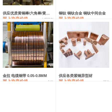
2202#硅
14,100—14,300
14,200
0
金属硅3303#-2202#
10,400—14,200
12,300
0
供应优质黄铜棒/六角棒/黄铜方板
铜钛 铜钛合金 铜钛中间合金
网上协商价格
网上协商价格
十堰同创
金属硅553#-331#
9,400—10,800
10,100
100
漆包线
111,970—115,970
113,970
360
磷铜合金
110,800—117,600
114,200
400
无氧铜丝(硬)
109,710—110,010
109,860
360
R410A专用紫铜管
113,700—113,700
113,700
360
铸造铝合金锭(A356.2)
24,300—24,700
24,500
200
金拉 电缆铜带 0.05-0.8MM
供应各类紫铜异型材
网上协商价格
网上协商价格
金拉
骏达
铸造铝合金锭(A380）
26,300—26,500
26,400
100
铝合金ADC12
24,200—24,400
24,300
100
铸造铝合金锭(ZL102)
24,300—24,500
24,400
200