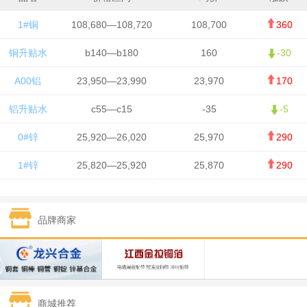
1#铜
108,680—108,720
108,700
360
铜升贴水
b140—b180
160
-30
A00铝
23,950—23,990
23,970
170
铝升贴水
c55—c15
-35
-5
0#锌
25,920—26,020
25,970
290
1#锌
25,820—25,920
25,870
290
1#铅
15,700—15,800
15,750
50
品牌商家
1#锡
434,000—436,000
435,000
-750
1#镍
129,550—130,750
130,150
-1,650
1#白银
15,100—15,110
15,105
-70
商城推荐
钯金
323—325
324
0