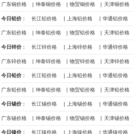
|
|
|
广东铜价格
坤泰铜价格
物贸铜价格
天津铜价格
面战舰项目之一。 根据CBO的初步估算，首舰造价约234亿美元，
|
|
今日铝价 :
长江铝价格
上海铝价格
华通铝价格
后续14艘平均每艘约180亿美元。
|
|
|
广东铝价格
坤泰铝价格
物贸铝价格
天津铝价格
黄金价格有望录得自今年1月以来最大单周涨幅。油价走弱为金价提
|
|
今日锌价 :
长江锌价格
上海锌价格
华通锌价格
供支撑，同时投资者正等待美国非农就业数据，以寻找美国利率前
|
|
|
广东锌价格
坤泰锌价格
物贸锌价格
天津锌价格
景的线索。StoneX高级分析师马特·辛普森表示，中东和平前景改善
|
|
今日铅价 :
长江铅价格
上海铅价格
华通铅价格
令市场通胀预期下降，推动黄金价格从此前持续数周、位于4000美
|
|
|
广东铅价格
坤泰铅价格
物贸铅价格
天津铅价格
元上方的盘整区间中进一步上涨。
|
|
今日锡价 :
长江锡价格
上海锡价格
华通锡价格
海力士：龙仁工厂将生产高带宽内存（HBM）及其他下一代动态随
|
|
|
广东锡价格
坤泰锡价格
物贸锡价格
天津锡价格
机存取存储器（DRAM）。
|
|
今日镍价 :
长江镍价格
上海镍价格
华通镍价格