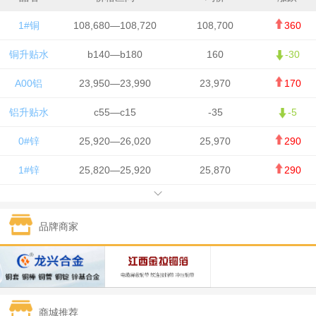
1#铜
108,680—108,720
108,700
360
铜升贴水
b140—b180
160
-30
A00铝
23,950—23,990
23,970
170
铝升贴水
c55—c15
-35
-5
0#锌
25,920—26,020
25,970
290
1#锌
25,820—25,920
25,870
290
1#铅
15,700—15,800
15,750
50
品牌商家
1#锡
434,000—436,000
435,000
-750
1#镍
129,550—130,750
130,150
-1,650
1#白银
15,100—15,110
15,105
-70
商城推荐
钯金
323—325
324
0