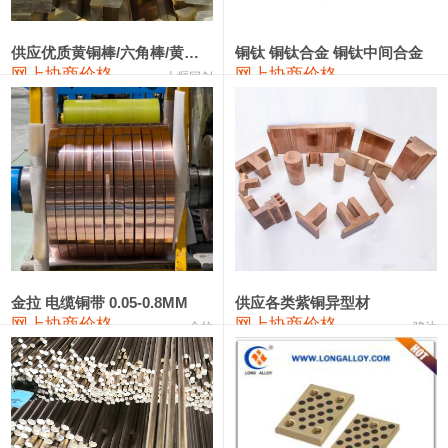
2202#硅
14,100—14,300
14,200
0
金属硅3303#-2202#
10,400—14,200
12,300
0
供应优质黄铜棒/六角棒/黄铜方板
铜钛 铜钛合金 铜钛中间合金
网上协商价格
网上协商价格
十堰同创
金属硅553#-331#
9,400—10,800
10,100
100
漆包线
111,970—115,970
113,970
360
磷铜合金
110,800—117,600
114,200
400
无氧铜丝(硬)
109,710—110,010
109,860
360
R410A专用紫铜管
113,700—113,700
113,700
360
铸造铝合金锭(A356.2)
24,300—24,700
24,500
200
金拉 电缆铜带 0.05-0.8MM
供应各类紫铜异型材
网上协商价格
网上协商价格
金拉
骏达
铸造铝合金锭(A380）
26,300—26,500
26,400
100
铝合金ADC12
24,200—24,400
24,300
100
铸造铝合金锭(ZL102)
24,300—24,500
24,400
200