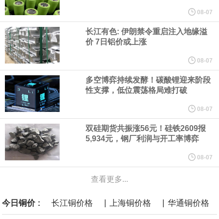
他与赫格塞思就弹药短缺问题发生冲突的报道是“完全没有根据的谣
08-07
长江有色: 伊朗禁令重启注入地缘溢
言”，他对赫格塞思所做的工作“非常满意”。
价 7日铝价或上涨
纽约期银突破64美元/盎司，日内涨3.91%。
08-07
多空博弈持续发酵！碳酸锂迎来阶段
据报道，威刚近日在法说会上表示，在需求增加、价格走高及货源
性支撑，低位震荡格局难打破
稳定的三大有利因素带动下，预期第3季度营运将优于第2季度，并
08-07
双硅期货共振涨56元！硅铁2609报
进一步扩大全年营运成果。
5,934元，钢厂利润与开工率博弈
美国国会预算办公室（CBO）于当地时间5日发布报告称，美国海军
08-07
查看更多...
计划建造的15艘核动力“特朗普级”（Trump-class）战列舰，从研发
|
|
今日铜价 :
长江铜价格
上海铜价格
华通铜价格
到采购的总费用可能高达2750亿美元，为美国有史以来最昂贵的水