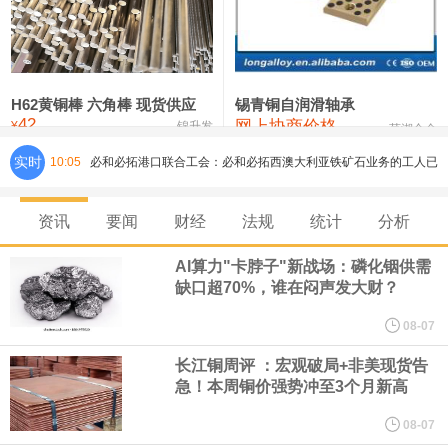
铸造铝合金锭(ZLD104)
24,300—24,500
24,400
200
压铸锌合金锭
26,500—26,700
26,600
250
硫酸镍
32,400—33,800
33,100
0
H62黄铜棒 六角棒 现货供应
锡青铜自润滑轴承
42
网上协商价格
氯化镍
38,300—40,300
39,300
0
¥
锦升发
芜湖合金
实时
10:05
必和必拓港口联合工会：必和必拓西澳大利亚铁矿石业务的工人已
通知，将于8月9日实施24小时停工。
资讯
要闻
财经
法规
统计
分析
8月7日，宇树科技董事长王兴兴网上路演时表示，报告期内，公司
AI算力"卡脖子"新战场：磷化铟供需
缺口超70%，谁在闷声发大财？
研发费用金额分别为4,995.18万元、7,001.70万元、14,496.56万
08-07
元，最近3年复合增长率达70.36%，呈快速增长趋势，并形成多项
长江铜周评 ：宏观破局+非美现货告
急！本周铜价强势冲至3个月新高
核心技术和知识产权。截至2026年1月31日，公司拥有262项专利权
08-07