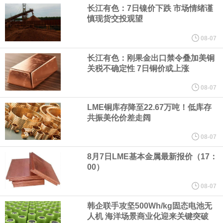
（含境内发明专利20项）。
长江有色：7日镍价下跌 市场情绪谨
慎现货交投观望
纽约期银日内涨4%，现报64.08美元/盎司。
08-07
宇树科技董事长、总经理兼首席技术官王兴兴在网上路演时表示，
长江有色：刚果金出口禁令叠加美铜
关税不确定性 7日铜价或上涨
经过多年研发创新和技术积累，公司逐步形成了包括一体化关节集
08-07
LME铜库存降至22.67万吨！低库存
成技术、高紧凑度机器人身体集成技术、机器人激光雷达全自研核
共振美伦价差走阔
心技术等多项已商业化应用的核心技术并已应用于公司的高性能通
08-07
8月7日LME基本金属最新报价（17：
用人形机器人、四足机器人等产品。
00）
美国总统特朗普6日否认他对国防部长赫格塞思不满，称对赫格塞思
08-07
韩企联手攻坚500Wh/kg固态电池无
所做的工作“非常满意”。特朗普在社交媒体上发帖称，一些媒体有关
人机 海洋场景商业化迎来关键突破