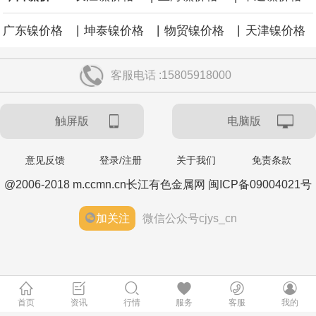
|
|
|
广东镍价格
坤泰镍价格
物贸镍价格
天津镍价格
客服电话 :15805918000
触屏版
电脑版
意见反馈
登录/注册
关于我们
免责条款
@2006-2018 m.ccmn.cn长江有色金属网 闽ICP备09004021号
加关注
微信公众号cjys_cn
首页
资讯
行情
服务
客服
我的