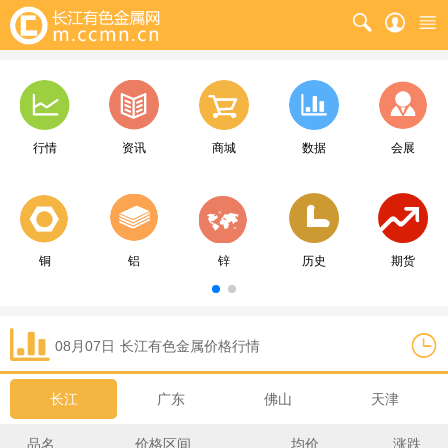
行情
资讯
商城
数据
会展
铜
铝
锌
历史
期货
08月07日
长江
有色金属价格行情
长江
广东
佛山
天津
品名
价格区间
均价
涨跌