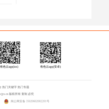
有色云app(ios)
有色云app(安卓)
台
热门关键字
热门专题
jys.cn
版权所有 复制 必究
闽公网安备 35020602002201号