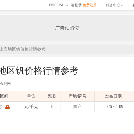
ENGLISH
请登录
免费注册
服务中心
9日上海地区钒价格行情参考
海地区钒价格行情参考
有色金属网
布的04月09日上海地区钒价格行情参考，包含品名、材质、价格区间、单位、涨跌、
区间
单位
涨跌
产地/牌号
发布日期
)
发布时间：
2026-04-09 11:44:52
| 有色金属价格
录
元/千克
0
国产
2026-04-09