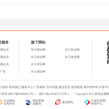
站服务
旗下网站
通会员
长江铜业网
长江铅业网
通会员
长江铝业网
长江镍业网
通会员
长江锌业网
广告
长江锡业网
江报价
联系我们
服务中心
广告服务
合作加盟
建议意见
友情链接
著作权申明
开放平
188号 闽ICP备09004021号-1
闽ICP备2020021215号-1
Copyright©长江有色金属网c
可信网站
网络警察
中国互联网
诚信网站
信用评价
提醒您
举报中心