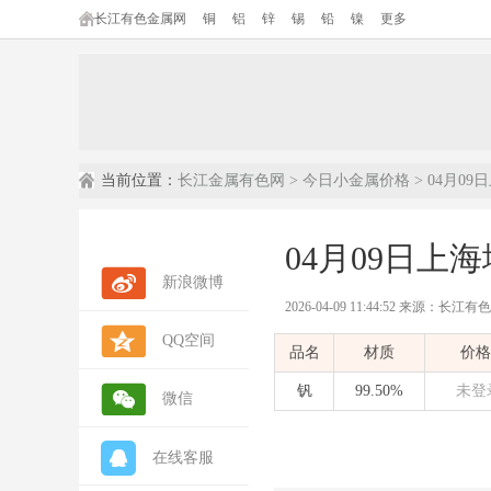
长江有色金属网
铜
铝
锌
锡
铅
镍
更多
当前位置：
长江金属有色网
>
今日小金属价格
> 04月0
04月09日上
新浪微博
2026-04-09 11:44:52 来源：长江
QQ空间
内容摘要：
本文为长江有色金属网发
品名
材质
价格
数据来源：
长江有色金属网(ccmn.cn
数据类型：
现货市场报价 | 行情参考 
钒
99.50%
未登
微信
在线客服