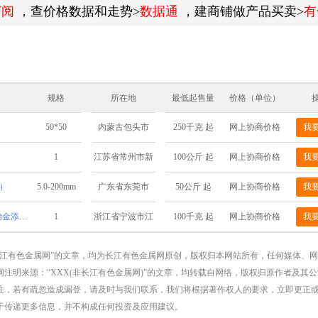
订阅
，查价格数据和走势>
数据通
，建商铺做产品买卖>
有
规格
所在地
最低起售量
价格（单位）
50*50
250千克 起
网上协商价格
我
内蒙古包头市
1
100公斤 起
网上协商价格
我
江苏省常州市新
北区春江路171号
）
5.0-200mm
50公斤 起
网上协商价格
我
广东省东莞市
金属铋锭厂家直销高纯铋锭工业冶金添加用铋块批发
1
100千克 起
网上协商价格
我
浙江省宁波市江
北区慈城镇三板
长江有色金属网”的文章，均为长江有色金属网原创，版权归本网站所有，任何媒体、
注明来源：“XXX(非长江有色金属网)”的文章，均转载自网络，版权归原作者及其
桥8号
注，若有疏忽造成漏登，请及时与我们联系，我们将根据著作权人的要求，立即更正
于传递更多信息，并不构成任何投资及应用建议。