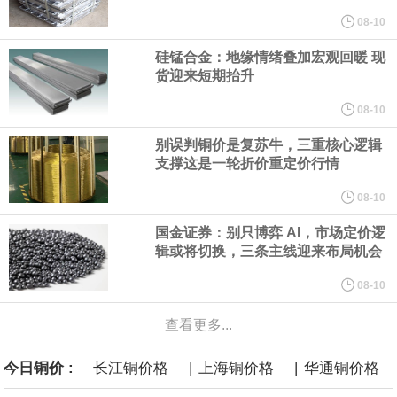
规划建设一批大型现代化煤矿，提升规模化集约化开发水平，2030
08-10
硅锰合金：地缘情绪叠加宏观回暖 现
年，五大煤炭供应保障基地产量占全国比重超80%。东中部地区统
货迎来短期抬升
筹本地区用能需求，合理控制开发节奏，根据资源条件加强评估论
08-10
别误判铜价是复苏牛，三重核心逻辑
证，适度建设接续煤矿。
支撑这是一轮折价重定价行情
国家发展改革委、国家能源局印发《煤炭工业发展“十五五”规划》。
08-10
国金证券：别只博弈 AI，市场定价逻
其中提到，提高资源开发准入标准。坚持先立后破，统筹煤矿关闭
辑或将切换，三条主线迎来布局机会
退出与区域供应保障，按照市场化法治化原则，推动落后产能煤矿
08-10
查看更多...
有序退出。西部地区优化生产结构，加快淘汰技术装备差、与生态
|
|
今日铜价 :
长江铜价格
上海铜价格
华通铜价格
敏感区重叠煤矿。东中部地区稳妥推进灾害严重不能有效治理、资