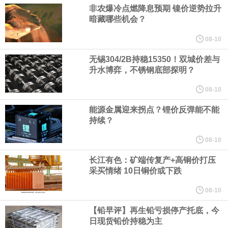
人民币资产，资金净流入支持人民币中枢走强；三是美元对人民币
非农爆冷点燃降息预期 镍价逆势拉升
暗藏哪些机会？
中间价相机调整。
08-10
《天津市智能机器人产业创新发展行动方案（2026—2028年）印发
无锡304/2B持稳15350！双城价差与
升水博弈，不锈钢底部探明？
2028年全市智能机器人产业核心产值突破200亿元
08-10
能源金属迎来拐点？锂价反弹能不能
国家发展改革委、国家能源局印发《煤炭工业发展“十五五”规划》。
持续？
其中指出，统筹资源开发条件、市场需求、运输通道、环境约束等
08-10
长江有色：矿端传复产+高铜价打压
因素，有序推进煤炭资源开发。西部资源富集地区强化开发整体规
采买情绪 10日铜价或下跌
划，完善上下游开发利用体系，提升跨区域协同保障能力。持续推
08-10
【铅早评】再生铅亏损停产托底，今
进山西、蒙西、蒙东、陕北、新疆煤炭供应保障基地建设，高标准
日现货铅价持稳为主