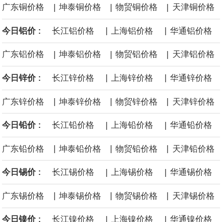
|
|
|
广东铜价格
坤泰铜价格
物贸铜价格
天津铜价格
源枯竭煤矿退出，妥善做好遗留问题处置和职工安置。西南、东北
|
|
今日铝价 :
长江铝价格
上海铝价格
华通铝价格
等地区因地制宜设置政策标准，合理引导资源条件差、安全保障程
|
|
|
广东铝价格
坤泰铝价格
物贸铝价格
天津铝价格
度低的中小煤矿退出，运用政策引导、市场手段等加快推动长期停
|
|
今日锌价 :
长江锌价格
上海锌价格
华通锌价格
产停建煤矿应退尽退。
|
|
|
广东锌价格
坤泰锌价格
物贸锌价格
天津锌价格
伦敦金属交易所(LME)：镍库存持平。
|
|
今日铅价 :
长江铅价格
上海铅价格
华通铅价格
伦敦金属交易所(LME)：锡库存减少100吨。
|
|
|
广东铅价格
坤泰铅价格
物贸铅价格
天津铅价格
伦敦金属交易所(LME)：铝库存减少1500吨。
|
|
今日锡价 :
长江锡价格
上海锡价格
华通锡价格
伦敦金属交易所(LME)：铜库存减少4675吨。
|
|
|
广东锡价格
坤泰锡价格
物贸锡价格
天津锡价格
8月10日消息，在岸人民币兑美元收盘报6.7442，较上一交易日上
|
|
今日镍价 :
长江镍价格
上海镍价格
华通镍价格