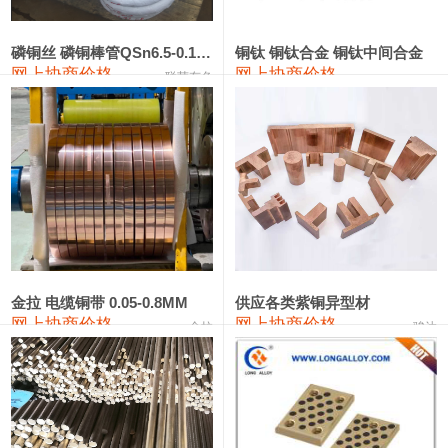
553#硅
9,300—9,500
9,400
0
金属硅553#-331#
9,400—10,800
10,100
0
磷铜丝 磷铜棒管QSn6.5-0.1 7-0.2 8-0.3
铜钛 铜钛合金 铜钛中间合金
网上协商价格
网上协商价格
联荣有色
金属硅3303#-2202#
10,400—14,200
12,300
0
漆包线
111,360—115,360
113,360
-610
磷铜合金
110,200—117,000
113,600
-600
无氧铜丝(硬)
109,100—109,400
109,250
-610
R410A专用紫铜管
113,090—113,090
113,090
-610
铸造铝合金锭(A380）
26,300—26,500
26,400
0
金拉 电缆铜带 0.05-0.8MM
供应各类紫铜异型材
网上协商价格
网上协商价格
金拉
骏达
铸造铝合金锭(A356.2)
24,300—24,700
24,500
0
铝合金ADC12
24,200—24,400
24,300
0
铸造铝合金锭(ZLD104)
24,300—24,500
24,400
0