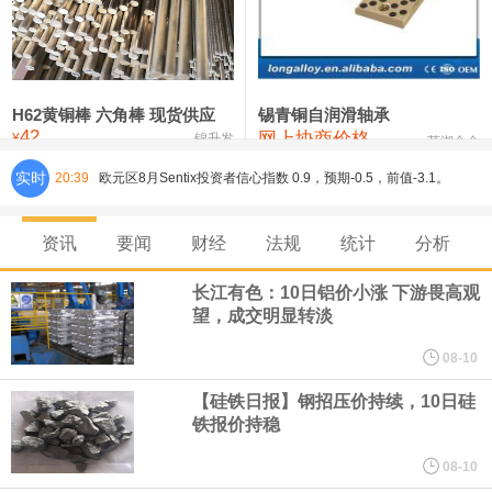
铸造铝合金锭(ZL102)
24,300—24,500
24,400
0
压铸锌合金锭
26,100—26,300
26,200
-400
硫酸镍
32,400—33,800
33,100
0
H62黄铜棒 六角棒 现货供应
锡青铜自润滑轴承
42
网上协商价格
氯化镍
38,300—40,300
39,300
0
¥
锦升发
芜湖合金
实时
20:39
欧元区8月Sentix投资者信心指数 0.9，预期-0.5，前值-3.1。
8月10日，人民币对美元即期汇率盘中最高升至6.7439，创下2023
资讯
要闻
财经
法规
统计
分析
年2月6日以来的3年多新高。工银亚洲在展望下半年人民币走势时认
长江有色：10日铝价小涨 下游畏高观
望，成交明显转淡
为，人民币汇率大概率延续波动、缓步走升态势，主要影响因素包
08-10
括：一是下半年预计出口延续韧性增长，关注地缘风险及关税政策
【硅铁日报】钢招压价持续，10日硅
铁报价持稳
对出口产品和地区结构、量价关系分化等影响；二是国际资金增配
08-10