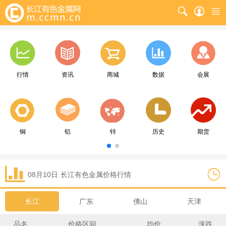
行情
资讯
商城
数据
会展
铜
铝
锌
历史
期货
08月10日
长江
有色金属价格行情
长江
广东
佛山
天津
品名
价格区间
均价
涨跌