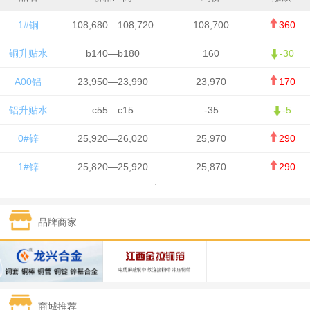
1#铜
108,680—108,720
108,700
360
铜升贴水
b140—b180
160
-30
A00铝
23,950—23,990
23,970
170
铝升贴水
c55—c15
-35
-5
0#锌
25,920—26,020
25,970
290
1#锌
25,820—25,920
25,870
290
1#铅
15,700—15,800
15,750
50
品牌商家
1#锡
434,000—436,000
435,000
-750
1#镍
129,550—130,750
130,150
-1,650
1#白银
15,100—15,110
15,105
-70
商城推荐
钯金
323—325
324
0