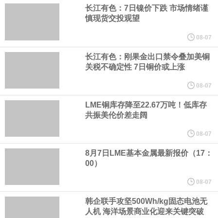
（含境内发明专利20项）。
长江有色：7日镍价下跌 市场情绪谨
慎现货交投观望
纽约期银日内涨4%，现报64.08美元/盎司。
08-07
宇树科技董事长、总经理兼首席技术官王兴兴在网上路演时表示，
长江有色：刚果金出口禁令叠加美铜
关税不确定性 7日铜价或上涨
经过多年研发创新和技术积累，公司逐步形成了包括一体化关节集
08-07
成技术、高紧凑度机器人身体集成技术、机器人激光雷达全自研核
LME铜库存降至22.67万吨！低库存
共振美伦价差走阔
心技术等多项已商业化应用的核心技术并已应用于公司的高性能通
08-07
用人形机器人、四足机器人等产品。
8月7日LME基本金属最新报价（17：
00）
美国总统特朗普6日否认他对国防部长赫格塞思不满，称对赫格塞思
08-07
所做的工作“非常满意”。特朗普在社交媒体上发帖称，一些媒体有关
韩企联手攻坚500Wh/kg固态电池无
人机 海洋场景商业化迎来关键突破