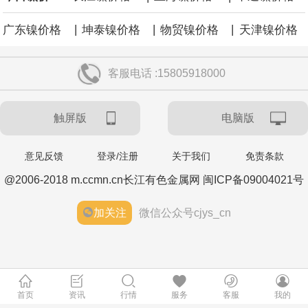
|
|
|
广东镍价格
坤泰镍价格
物贸镍价格
天津镍价格
客服电话 :15805918000
触屏版
电脑版
意见反馈
登录/注册
关于我们
免责条款
@2006-2018 m.ccmn.cn长江有色金属网 闽ICP备09004021号
加关注
微信公众号cjys_cn
首页
资讯
行情
服务
客服
我的