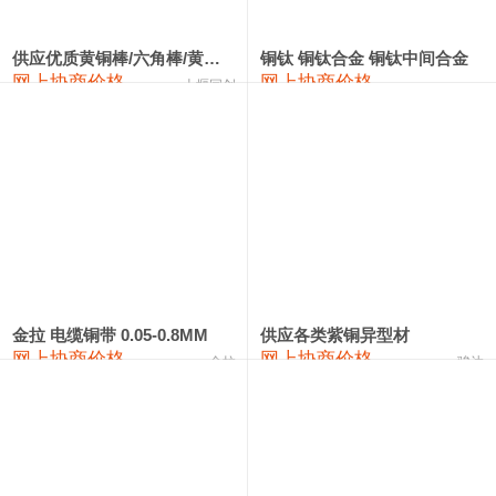
2202#硅
14,100—14,300
14,200
0
金属硅3303#-2202#
10,400—14,200
12,300
0
供应优质黄铜棒/六角棒/黄铜方板
铜钛 铜钛合金 铜钛中间合金
网上协商价格
网上协商价格
十堰同创
金属硅553#-331#
9,400—10,800
10,100
100
漆包线
111,970—115,970
113,970
360
磷铜合金
110,800—117,600
114,200
400
无氧铜丝(硬)
109,710—110,010
109,860
360
R410A专用紫铜管
113,700—113,700
113,700
360
铸造铝合金锭(A356.2)
24,300—24,700
24,500
200
金拉 电缆铜带 0.05-0.8MM
供应各类紫铜异型材
网上协商价格
网上协商价格
金拉
骏达
铸造铝合金锭(A380）
26,300—26,500
26,400
100
铝合金ADC12
24,200—24,400
24,300
100
铸造铝合金锭(ZL102)
24,300—24,500
24,400
200