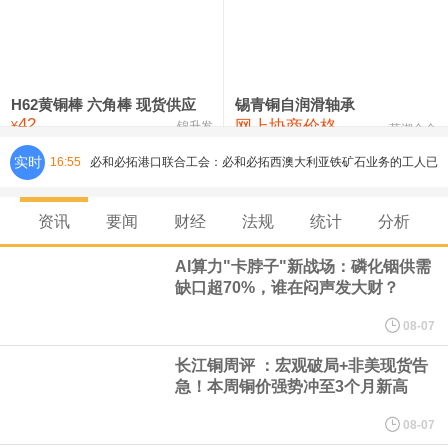
铸造铝合金锭(ZLD104)
24,300—24,500
24,400
200
压铸锌合金锭
26,500—26,700
26,600
250
硫酸镍
32,400—33,800
33,100
0
H62黄铜棒 六角棒 现货供应
锡青铜自润滑轴承
42
网上协商价格
氯化镍
38,300—40,300
39,300
0
¥
锦升发
芜湖合金
必和必拓港口联合工会：必和必拓西澳大利亚铁矿石业务的工人已
实时
16:55
通知，将于8月9日实施24小时停工。
资讯
要闻
财经
法规
统计
分析
8月7日，宇树科技董事长王兴兴网上路演时表示，报告期内，公司
AI算力"卡脖子"新战场：磷化铟供需
缺口超70%，谁在闷声发大财？
研发费用金额分别为4,995.18万元、7,001.70万元、14,496.56万
08-07
元，最近3年复合增长率达70.36%，呈快速增长趋势，并形成多项
长江铜周评 ：宏观破局+非美现货告
急！本周铜价强势冲至3个月新高
核心技术和知识产权。截至2026年1月31日，公司拥有262项专利权
08-07