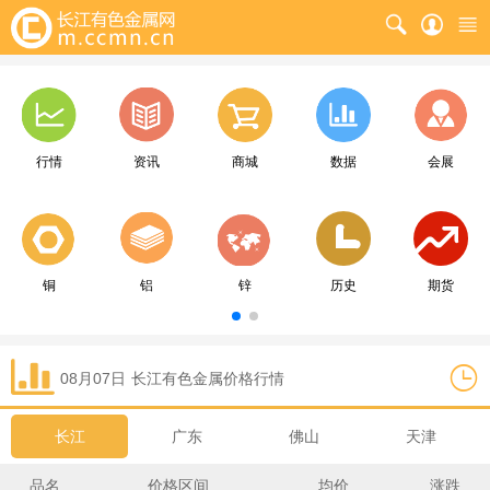
行情
资讯
商城
数据
会展
铜
铝
锌
历史
期货
08月07日
长江
有色金属价格行情
长江
广东
佛山
天津
品名
价格区间
均价
涨跌