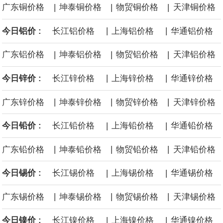
|
|
|
广东铜价格
坤泰铜价格
物贸铜价格
天津铜价格
面战舰项目之一。 根据CBO的初步估算，首舰造价约234亿美元，
|
|
今日铝价 :
长江铝价格
上海铝价格
华通铝价格
后续14艘平均每艘约180亿美元。
|
|
|
广东铝价格
坤泰铝价格
物贸铝价格
天津铝价格
黄金价格有望录得自今年1月以来最大单周涨幅。油价走弱为金价提
|
|
今日锌价 :
长江锌价格
上海锌价格
华通锌价格
供支撑，同时投资者正等待美国非农就业数据，以寻找美国利率前
|
|
|
广东锌价格
坤泰锌价格
物贸锌价格
天津锌价格
景的线索。StoneX高级分析师马特·辛普森表示，中东和平前景改善
|
|
今日铅价 :
长江铅价格
上海铅价格
华通铅价格
令市场通胀预期下降，推动黄金价格从此前持续数周、位于4000美
|
|
|
广东铅价格
坤泰铅价格
物贸铅价格
天津铅价格
元上方的盘整区间中进一步上涨。
|
|
今日锡价 :
长江锡价格
上海锡价格
华通锡价格
海力士：龙仁工厂将生产高带宽内存（HBM）及其他下一代动态随
|
|
|
广东锡价格
坤泰锡价格
物贸锡价格
天津锡价格
机存取存储器（DRAM）。
|
|
今日镍价 :
长江镍价格
上海镍价格
华通镍价格