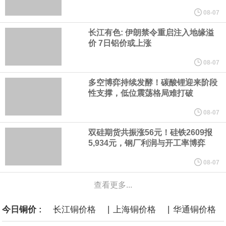
他与赫格塞思就弹药短缺问题发生冲突的报道是“完全没有根据的谣
08-07
言”，他对赫格塞思所做的工作“非常满意”。
长江有色: 伊朗禁令重启注入地缘溢
价 7日铝价或上涨
纽约期银突破64美元/盎司，日内涨3.91%。
08-07
多空博弈持续发酵！碳酸锂迎来阶段
据报道，威刚近日在法说会上表示，在需求增加、价格走高及货源
性支撑，低位震荡格局难打破
稳定的三大有利因素带动下，预期第3季度营运将优于第2季度，并
08-07
双硅期货共振涨56元！硅铁2609报
进一步扩大全年营运成果。
5,934元，钢厂利润与开工率博弈
美国国会预算办公室（CBO）于当地时间5日发布报告称，美国海军
08-07
计划建造的15艘核动力“特朗普级”（Trump-class）战列舰，从研发
查看更多...
|
|
到采购的总费用可能高达2750亿美元，为美国有史以来最昂贵的水
今日铜价 :
长江铜价格
上海铜价格
华通铜价格