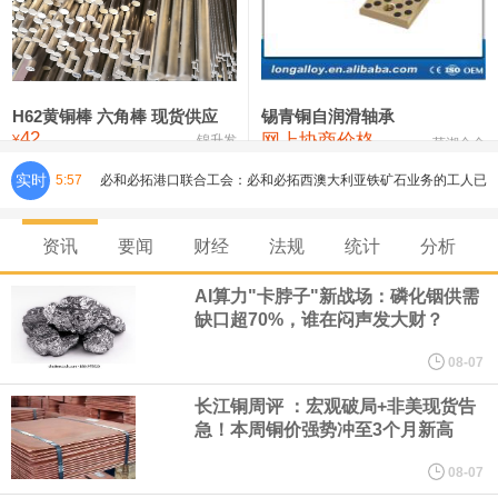
铸造铝合金锭(ZLD104)
24,300—24,500
24,400
200
压铸锌合金锭
26,500—26,700
26,600
250
硫酸镍
32,400—33,800
33,100
0
H62黄铜棒 六角棒 现货供应
锡青铜自润滑轴承
42
网上协商价格
氯化镍
38,300—40,300
39,300
0
¥
锦升发
芜湖合金
实时
5:57
必和必拓港口联合工会：必和必拓西澳大利亚铁矿石业务的工人已
通知，将于8月9日实施24小时停工。
资讯
要闻
财经
法规
统计
分析
8月7日，宇树科技董事长王兴兴网上路演时表示，报告期内，公司
AI算力"卡脖子"新战场：磷化铟供需
缺口超70%，谁在闷声发大财？
研发费用金额分别为4,995.18万元、7,001.70万元、14,496.56万
08-07
元，最近3年复合增长率达70.36%，呈快速增长趋势，并形成多项
长江铜周评 ：宏观破局+非美现货告
急！本周铜价强势冲至3个月新高
核心技术和知识产权。截至2026年1月31日，公司拥有262项专利权
08-07