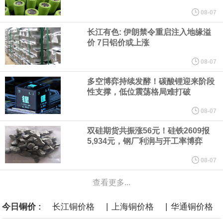
他与赫格塞思就弹药短缺问题发生冲突的报道是“完全没有根据的谣
08-07
长江有色: 伊朗禁令重启注入地缘溢
言”，他对赫格塞思所做的工作“非常满意”。
价 7日铝价或上涨
纽约期银突破64美元/盎司，日内涨3.91%。
08-07
多空博弈持续发酵！碳酸锂迎来阶段
据报道，威刚近日在法说会上表示，在需求增加、价格走高及货源
性支撑，低位震荡格局难打破
稳定的三大有利因素带动下，预期第3季度营运将优于第2季度，并
08-07
双硅期货共振涨56元！硅铁2609报
进一步扩大全年营运成果。
5,934元，钢厂利润与开工率博弈
美国国会预算办公室（CBO）于当地时间5日发布报告称，美国海军
08-07
查看更多...
计划建造的15艘核动力“特朗普级”（Trump-class）战列舰，从研发
|
|
今日铜价 :
长江铜价格
上海铜价格
华通铜价格
到采购的总费用可能高达2750亿美元，为美国有史以来最昂贵的水