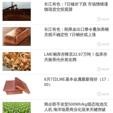
（含境内发明专利20项）。
长江有色：7日镍价下跌 市场情绪谨
慎现货交投观望
纽约期银日内涨4%，现报64.08美元/盎司。
08-07
宇树科技董事长、总经理兼首席技术官王兴兴在网上路演时表示，
长江有色：刚果金出口禁令叠加美铜
关税不确定性 7日铜价或上涨
经过多年研发创新和技术积累，公司逐步形成了包括一体化关节集
08-07
LME铜库存降至22.67万吨！低库存
成技术、高紧凑度机器人身体集成技术、机器人激光雷达全自研核
共振美伦价差走阔
心技术等多项已商业化应用的核心技术并已应用于公司的高性能通
08-07
8月7日LME基本金属最新报价（17：
用人形机器人、四足机器人等产品。
00）
美国总统特朗普6日否认他对国防部长赫格塞思不满，称对赫格塞思
08-07
韩企联手攻坚500Wh/kg固态电池无
所做的工作“非常满意”。特朗普在社交媒体上发帖称，一些媒体有关
人机 海洋场景商业化迎来关键突破