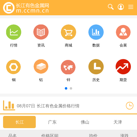
行情
资讯
商城
数据
会展
铜
铝
锌
历史
期货
08月07日
长江
有色金属价格行情
长江
广东
佛山
天津
品名
价格区间
均价
涨跌