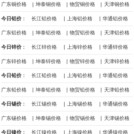
|
|
|
广东铜价格
坤泰铜价格
物贸铜价格
天津铜价格
面战舰项目之一。 根据CBO的初步估算，首舰造价约234亿美元，
|
|
今日铝价 :
长江铝价格
上海铝价格
华通铝价格
后续14艘平均每艘约180亿美元。
|
|
|
广东铝价格
坤泰铝价格
物贸铝价格
天津铝价格
黄金价格有望录得自今年1月以来最大单周涨幅。油价走弱为金价提
|
|
今日锌价 :
长江锌价格
上海锌价格
华通锌价格
供支撑，同时投资者正等待美国非农就业数据，以寻找美国利率前
|
|
|
广东锌价格
坤泰锌价格
物贸锌价格
天津锌价格
景的线索。StoneX高级分析师马特·辛普森表示，中东和平前景改善
|
|
今日铅价 :
长江铅价格
上海铅价格
华通铅价格
令市场通胀预期下降，推动黄金价格从此前持续数周、位于4000美
|
|
|
广东铅价格
坤泰铅价格
物贸铅价格
天津铅价格
元上方的盘整区间中进一步上涨。
|
|
今日锡价 :
长江锡价格
上海锡价格
华通锡价格
海力士：龙仁工厂将生产高带宽内存（HBM）及其他下一代动态随
|
|
|
广东锡价格
坤泰锡价格
物贸锡价格
天津锡价格
机存取存储器（DRAM）。
|
|
今日镍价 :
长江镍价格
上海镍价格
华通镍价格