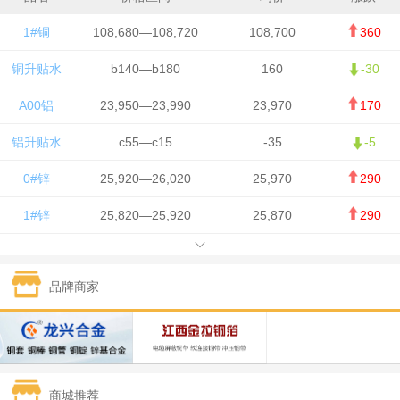
1#铜
108,680—108,720
108,700
360
铜升贴水
b140—b180
160
-30
A00铝
23,950—23,990
23,970
170
铝升贴水
c55—c15
-35
-5
0#锌
25,920—26,020
25,970
290
1#锌
25,820—25,920
25,870
290
1#铅
15,700—15,800
15,750
50
品牌商家
1#锡
434,000—436,000
435,000
-750
1#镍
129,550—130,750
130,150
-1,650
1#白银
15,100—15,110
15,105
-70
商城推荐
钯金
323—325
324
0