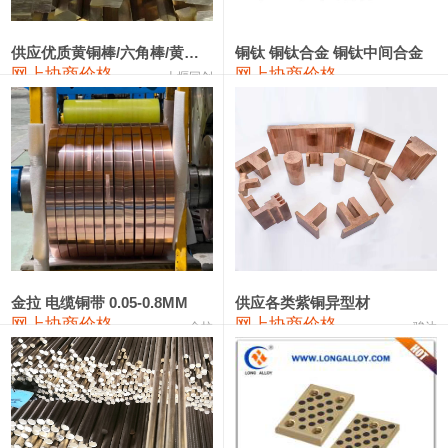
2202#硅
14,100—14,300
14,200
0
金属硅3303#-2202#
10,400—14,200
12,300
0
供应优质黄铜棒/六角棒/黄铜方板
铜钛 铜钛合金 铜钛中间合金
网上协商价格
网上协商价格
十堰同创
金属硅553#-331#
9,400—10,800
10,100
100
漆包线
111,970—115,970
113,970
360
磷铜合金
110,800—117,600
114,200
400
无氧铜丝(硬)
109,710—110,010
109,860
360
R410A专用紫铜管
113,700—113,700
113,700
360
铸造铝合金锭(A356.2)
24,300—24,700
24,500
200
金拉 电缆铜带 0.05-0.8MM
供应各类紫铜异型材
网上协商价格
网上协商价格
金拉
骏达
铸造铝合金锭(A380）
26,300—26,500
26,400
100
铝合金ADC12
24,200—24,400
24,300
100
铸造铝合金锭(ZL102)
24,300—24,500
24,400
200