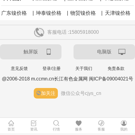
|
|
|
广东镍价格
坤泰镍价格
物贸镍价格
天津镍价格
客服电话 :15805918000
触屏版
电脑版
意见反馈
登录/注册
关于我们
免责条款
@2006-2018 m.ccmn.cn长江有色金属网 闽ICP备09004021号
加关注
微信公众号cjys_cn
首页
资讯
行情
服务
客服
我的