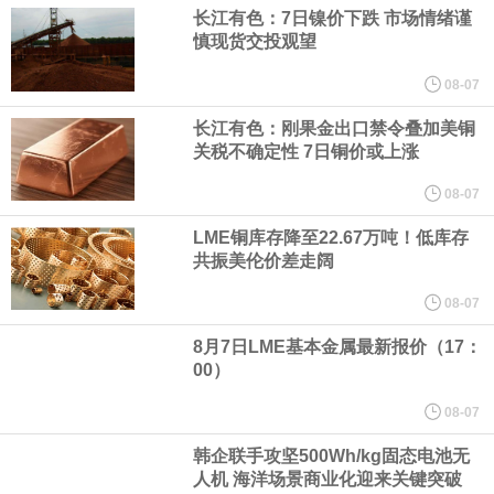
宇树科技董事长、总经理兼首席技术官王兴兴在网上路演时表示，
长江有色：7日镍价下跌 市场情绪谨
慎现货交投观望
经过多年研发创新和技术积累，公司逐步形成了包括一体化关节集
08-07
成技术、高紧凑度机器人身体集成技术、机器人激光雷达全自研核
长江有色：刚果金出口禁令叠加美铜
关税不确定性 7日铜价或上涨
心技术等多项已商业化应用的核心技术并已应用于公司的高性能通
08-07
LME铜库存降至22.67万吨！低库存
用人形机器人、四足机器人等产品。
共振美伦价差走阔
美国总统特朗普6日否认他对国防部长赫格塞思不满，称对赫格塞思
08-07
8月7日LME基本金属最新报价（17：
所做的工作“非常满意”。特朗普在社交媒体上发帖称，一些媒体有关
00）
他与赫格塞思就弹药短缺问题发生冲突的报道是“完全没有根据的谣
08-07
韩企联手攻坚500Wh/kg固态电池无
言”，他对赫格塞思所做的工作“非常满意”。
人机 海洋场景商业化迎来关键突破