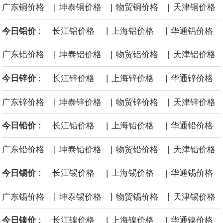
|
|
|
广东铜价格
坤泰铜价格
物贸铜价格
天津铜价格
黄金价格有望录得自今年1月以来最大单周涨幅。油价走弱为金价提
|
|
今日铝价 :
长江铝价格
上海铝价格
华通铝价格
供支撑，同时投资者正等待美国非农就业数据，以寻找美国利率前
|
|
|
广东铝价格
坤泰铝价格
物贸铝价格
天津铝价格
景的线索。StoneX高级分析师马特·辛普森表示，中东和平前景改善
|
|
今日锌价 :
长江锌价格
上海锌价格
华通锌价格
令市场通胀预期下降，推动黄金价格从此前持续数周、位于4000美
|
|
|
广东锌价格
坤泰锌价格
物贸锌价格
天津锌价格
元上方的盘整区间中进一步上涨。
|
|
今日铅价 :
长江铅价格
上海铅价格
华通铅价格
海力士：龙仁工厂将生产高带宽内存（HBM）及其他下一代动态随
|
|
|
广东铅价格
坤泰铅价格
物贸铅价格
天津铅价格
机存取存储器（DRAM）。
|
|
今日锡价 :
长江锡价格
上海锡价格
华通锡价格
必和必拓港口联合工会：必和必拓西澳大利亚铁矿石业务的工人已
|
|
|
广东锡价格
坤泰锡价格
物贸锡价格
天津锡价格
通知，将于8月9日实施24小时停工。
|
|
今日镍价 :
长江镍价格
上海镍价格
华通镍价格