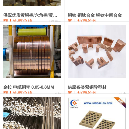
2202#硅
14,100—14,300
14,200
0
金属硅3303#-2202#
10,400—14,200
12,300
0
供应优质黄铜棒/六角棒/黄铜方板
铜钛 铜钛合金 铜钛中间合金
网上协商价格
网上协商价格
十堰同创
金属硅553#-331#
9,400—10,800
10,100
100
漆包线
111,970—115,970
113,970
360
磷铜合金
110,800—117,600
114,200
400
无氧铜丝(硬)
109,710—110,010
109,860
360
R410A专用紫铜管
113,700—113,700
113,700
360
铸造铝合金锭(A356.2)
24,300—24,700
24,500
200
金拉 电缆铜带 0.05-0.8MM
供应各类紫铜异型材
网上协商价格
网上协商价格
金拉
骏达
铸造铝合金锭(A380）
26,300—26,500
26,400
100
铝合金ADC12
24,200—24,400
24,300
100
铸造铝合金锭(ZL102)
24,300—24,500
24,400
200