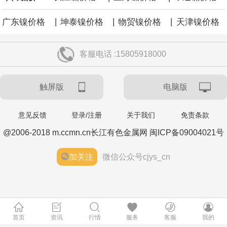
|
|
|
广东镍价格
坤泰镍价格
物贸镍价格
天津镍价格
客服电话 :15805918000
触屏版
电脑版
意见反馈
登录/注册
关于我们
免责条款
@2006-2018 m.ccmn.cn长江有色金属网 闽ICP备09004021号
加关注
微信公众号cjys_cn
首页
资讯
行情
服务
客服
我的