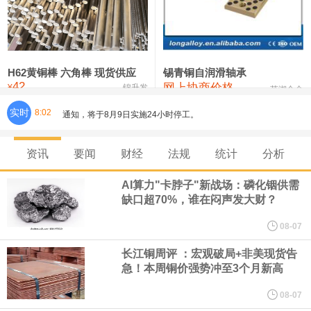
铸造铝合金锭(ZLD104)
24,300—24,500
24,400
200
压铸锌合金锭
26,500—26,700
26,600
250
硫酸镍
32,400—33,800
33,100
0
H62黄铜棒 六角棒 现货供应
锡青铜自润滑轴承
42
网上协商价格
氯化镍
38,300—40,300
39,300
0
¥
锦升发
芜湖合金
实时
8:02
8月7日，宇树科技董事长王兴兴网上路演时表示，报告期内，公司
研发费用金额分别为4,995.18万元、7,001.70万元、14,496.56万
资讯
要闻
财经
法规
统计
分析
元，最近3年复合增长率达70.36%，呈快速增长趋势，并形成多项
AI算力"卡脖子"新战场：磷化铟供需
缺口超70%，谁在闷声发大财？
核心技术和知识产权。截至2026年1月31日，公司拥有262项专利权
08-07
（含境内发明专利20项）。
长江铜周评 ：宏观破局+非美现货告
急！本周铜价强势冲至3个月新高
纽约期银日内涨4%，现报64.08美元/盎司。
08-07