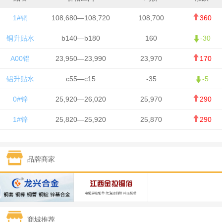
1#铜
108,680—108,720
108,700
360
铜升贴水
b140—b180
160
-30
A00铝
23,950—23,990
23,970
170
铝升贴水
c55—c15
-35
-5
0#锌
25,920—26,020
25,970
290
1#锌
25,820—25,920
25,870
290
1#铅
15,700—15,800
15,750
50
品牌商家
1#锡
434,000—436,000
435,000
-750
1#镍
129,550—130,750
130,150
-1,650
1#白银
15,100—15,110
15,105
-70
商城推荐
钯金
323—325
324
0