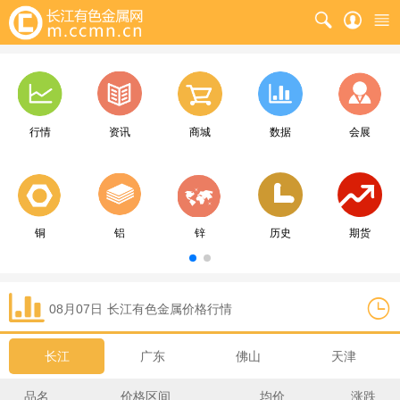
行情
资讯
商城
数据
会展
铜
铝
锌
历史
期货
08月07日
长江
有色金属价格行情
长江
广东
佛山
天津
品名
价格区间
均价
涨跌