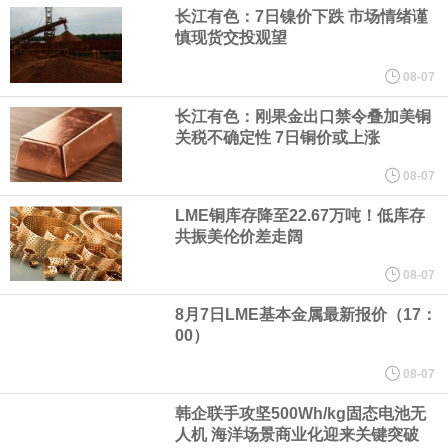
宇树科技董事长、总经理兼首席技术官王兴兴在网上路演时表示，
长江有色：7日镍价下跌 市场情绪谨
慎现货交投观望
经过多年研发创新和技术积累，公司逐步形成了包括一体化关节集
08-07
成技术、高紧凑度机器人身体集成技术、机器人激光雷达全自研核
长江有色：刚果金出口禁令叠加美铜
关税不确定性 7日铜价或上涨
心技术等多项已商业化应用的核心技术并已应用于公司的高性能通
08-07
LME铜库存降至22.67万吨！低库存
用人形机器人、四足机器人等产品。
共振美伦价差走阔
美国总统特朗普6日否认他对国防部长赫格塞思不满，称对赫格塞思
08-07
8月7日LME基本金属最新报价（17：
所做的工作“非常满意”。特朗普在社交媒体上发帖称，一些媒体有关
00）
他与赫格塞思就弹药短缺问题发生冲突的报道是“完全没有根据的谣
08-07
韩企联手攻坚500Wh/kg固态电池无
言”，他对赫格塞思所做的工作“非常满意”。
人机 海洋场景商业化迎来关键突破