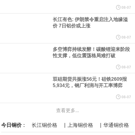
纽约期银突破64美元/盎司，日内涨3.91%。
08-07
长江有色: 伊朗禁令重启注入地缘溢
据报道，威刚近日在法说会上表示，在需求增加、价格走高及货源
价 7日铝价或上涨
稳定的三大有利因素带动下，预期第3季度营运将优于第2季度，并
08-07
多空博弈持续发酵！碳酸锂迎来阶段
进一步扩大全年营运成果。
性支撑，低位震荡格局难打破
美国国会预算办公室（CBO）于当地时间5日发布报告称，美国海军
08-07
双硅期货共振涨56元！硅铁2609报
计划建造的15艘核动力“特朗普级”（Trump-class）战列舰，从研发
5,934元，钢厂利润与开工率博弈
到采购的总费用可能高达2750亿美元，为美国有史以来最昂贵的水
08-07
查看更多...
面战舰项目之一。 根据CBO的初步估算，首舰造价约234亿美元，
|
|
今日铜价 :
长江铜价格
上海铜价格
华通铜价格
后续14艘平均每艘约180亿美元。