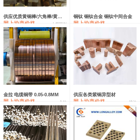
2202#硅
14,100—14,300
14,200
0
金属硅3303#-2202#
10,400—14,200
12,300
0
供应优质黄铜棒/六角棒/黄铜方板
铜钛 铜钛合金 铜钛中间合金
网上协商价格
网上协商价格
十堰同创
金属硅553#-331#
9,400—10,800
10,100
100
漆包线
111,970—115,970
113,970
360
磷铜合金
110,800—117,600
114,200
400
无氧铜丝(硬)
109,710—110,010
109,860
360
R410A专用紫铜管
113,700—113,700
113,700
360
铸造铝合金锭(A356.2)
24,300—24,700
24,500
200
金拉 电缆铜带 0.05-0.8MM
供应各类紫铜异型材
网上协商价格
网上协商价格
金拉
骏达
铸造铝合金锭(A380）
26,300—26,500
26,400
100
铝合金ADC12
24,200—24,400
24,300
100
铸造铝合金锭(ZL102)
24,300—24,500
24,400
200