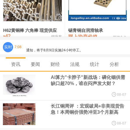
铸造铝合金锭(ZLD104)
24,300—24,500
24,400
200
压铸锌合金锭
26,500—26,700
26,600
250
硫酸镍
32,400—33,800
33,100
0
H62黄铜棒 六角棒 现货供应
锡青铜自润滑轴承
42
网上协商价格
氯化镍
38,300—40,300
39,300
0
¥
锦升发
芜湖合金
实时
7:08
8月7日，宇树科技董事长王兴兴网上路演时表示，报告期内，公司
研发费用金额分别为4,995.18万元、7,001.70万元、14,496.56万
资讯
要闻
财经
法规
统计
分析
元，最近3年复合增长率达70.36%，呈快速增长趋势，并形成多项
AI算力"卡脖子"新战场：磷化铟供需
缺口超70%，谁在闷声发大财？
核心技术和知识产权。截至2026年1月31日，公司拥有262项专利权
08-07
（含境内发明专利20项）。
长江铜周评 ：宏观破局+非美现货告
急！本周铜价强势冲至3个月新高
纽约期银日内涨4%，现报64.08美元/盎司。
08-07