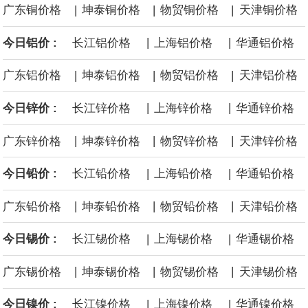
|
|
|
广东铜价格
坤泰铜价格
物贸铜价格
天津铜价格
黄金价格有望录得自今年1月以来最大单周涨幅。油价走弱为金价提
|
|
今日铝价 :
长江铝价格
上海铝价格
华通铝价格
供支撑，同时投资者正等待美国非农就业数据，以寻找美国利率前
|
|
|
广东铝价格
坤泰铝价格
物贸铝价格
天津铝价格
景的线索。StoneX高级分析师马特·辛普森表示，中东和平前景改善
|
|
今日锌价 :
长江锌价格
上海锌价格
华通锌价格
令市场通胀预期下降，推动黄金价格从此前持续数周、位于4000美
|
|
|
广东锌价格
坤泰锌价格
物贸锌价格
天津锌价格
元上方的盘整区间中进一步上涨。
|
|
今日铅价 :
长江铅价格
上海铅价格
华通铅价格
海力士：龙仁工厂将生产高带宽内存（HBM）及其他下一代动态随
|
|
|
广东铅价格
坤泰铅价格
物贸铅价格
天津铅价格
机存取存储器（DRAM）。
|
|
今日锡价 :
长江锡价格
上海锡价格
华通锡价格
必和必拓港口联合工会：必和必拓西澳大利亚铁矿石业务的工人已
|
|
|
广东锡价格
坤泰锡价格
物贸锡价格
天津锡价格
通知，将于8月9日实施24小时停工。
|
|
今日镍价 :
长江镍价格
上海镍价格
华通镍价格