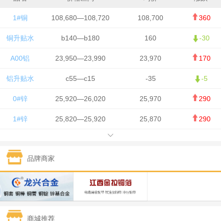
1#铜
108,680—108,720
108,700
360
铜升贴水
b140—b180
160
-30
A00铝
23,950—23,990
23,970
170
铝升贴水
c55—c15
-35
-5
0#锌
25,920—26,020
25,970
290
1#锌
25,820—25,920
25,870
290
1#铅
15,700—15,800
15,750
50
品牌商家
1#锡
434,000—436,000
435,000
-750
1#镍
129,550—130,750
130,150
-1,650
1#白银
15,100—15,110
15,105
-70
商城推荐
钯金
323—325
324
0