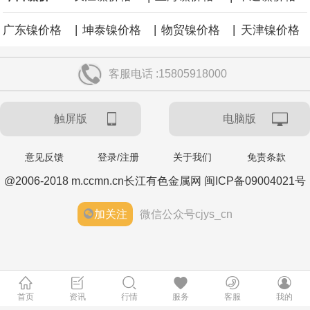
|
|
|
广东镍价格
坤泰镍价格
物贸镍价格
天津镍价格
客服电话 :15805918000
触屏版
电脑版
意见反馈
登录/注册
关于我们
免责条款
@2006-2018 m.ccmn.cn长江有色金属网 闽ICP备09004021号
加关注
微信公众号cjys_cn
首页
资讯
行情
服务
客服
我的