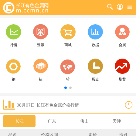
行情
资讯
商城
数据
会展
铜
铝
锌
历史
期货
08月07日
长江
有色金属价格行情
长江
广东
佛山
天津
品名
价格区间
均价
涨跌