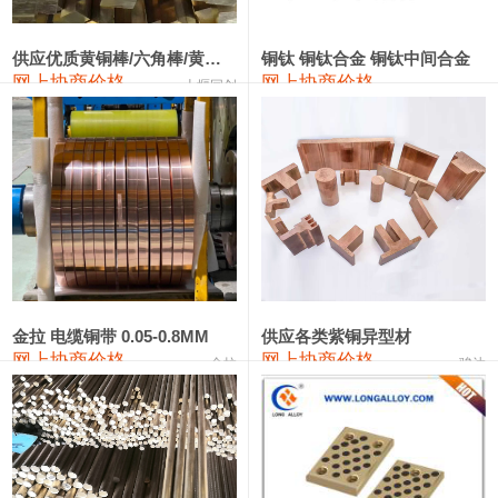
2202#硅
14,100—14,300
14,200
0
金属硅3303#-2202#
10,400—14,200
12,300
0
供应优质黄铜棒/六角棒/黄铜方板
铜钛 铜钛合金 铜钛中间合金
网上协商价格
网上协商价格
十堰同创
金属硅553#-331#
9,400—10,800
10,100
100
漆包线
111,970—115,970
113,970
360
磷铜合金
110,800—117,600
114,200
400
无氧铜丝(硬)
109,710—110,010
109,860
360
R410A专用紫铜管
113,700—113,700
113,700
360
铸造铝合金锭(A356.2)
24,300—24,700
24,500
200
金拉 电缆铜带 0.05-0.8MM
供应各类紫铜异型材
网上协商价格
网上协商价格
金拉
骏达
铸造铝合金锭(A380）
26,300—26,500
26,400
100
铝合金ADC12
24,200—24,400
24,300
100
铸造铝合金锭(ZL102)
24,300—24,500
24,400
200