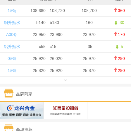
1#铜
108,680—108,720
108,700
360
铜升贴水
b140—b180
160
-30
A00铝
23,950—23,990
23,970
170
铝升贴水
c55—c15
-35
-5
0#锌
25,920—26,020
25,970
290
1#锌
25,820—25,920
25,870
290
1#铅
15,700—15,800
15,750
50
品牌商家
1#锡
434,000—436,000
435,000
-750
1#镍
129,550—130,750
130,150
-1,650
1#白银
15,100—15,110
15,105
-70
商城推荐
钯金
323—325
324
0