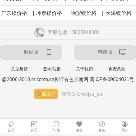
|
|
|
广东镍价格
坤泰镍价格
物贸镍价格
天津镍价格
客服电话 :15805918000
触屏版
电脑版
意见反馈
登录/注册
关于我们
免责条款
@2006-2018 m.ccmn.cn长江有色金属网 闽ICP备09004021号
加关注
微信公众号cjys_cn
首页
资讯
行情
服务
客服
我的