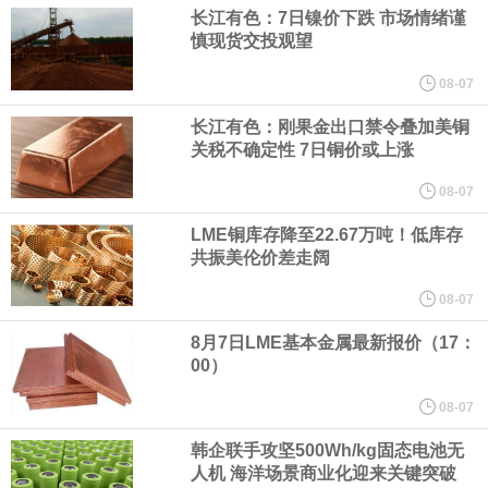
长江有色：7日镍价下跌 市场情绪谨
纽约期银日内涨4%，现报64.08美元/盎司。
慎现货交投观望
08-07
宇树科技董事长、总经理兼首席技术官王兴兴在网上路演时表示，
长江有色：刚果金出口禁令叠加美铜
经过多年研发创新和技术积累，公司逐步形成了包括一体化关节集
关税不确定性 7日铜价或上涨
08-07
成技术、高紧凑度机器人身体集成技术、机器人激光雷达全自研核
LME铜库存降至22.67万吨！低库存
共振美伦价差走阔
心技术等多项已商业化应用的核心技术并已应用于公司的高性能通
08-07
用人形机器人、四足机器人等产品。
8月7日LME基本金属最新报价（17：
00）
美国总统特朗普6日否认他对国防部长赫格塞思不满，称对赫格塞思
08-07
所做的工作“非常满意”。特朗普在社交媒体上发帖称，一些媒体有关
韩企联手攻坚500Wh/kg固态电池无
人机 海洋场景商业化迎来关键突破
他与赫格塞思就弹药短缺问题发生冲突的报道是“完全没有根据的谣