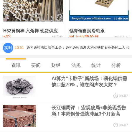
铸造铝合金锭(ZLD104)
24,300—24,500
24,400
200
压铸锌合金锭
26,500—26,700
26,600
250
硫酸镍
32,400—33,800
33,100
0
H62黄铜棒 六角棒 现货供应
锡青铜自润滑轴承
42
网上协商价格
氯化镍
38,300—40,300
39,300
0
¥
锦升发
芜湖合金
必和必拓港口联合工会：必和必拓西澳大利亚铁矿石业务的工人已
实时
10:51
通知，将于8月9日实施24小时停工。
资讯
要闻
财经
法规
统计
分析
8月7日，宇树科技董事长王兴兴网上路演时表示，报告期内，公司
AI算力"卡脖子"新战场：磷化铟供需
研发费用金额分别为4,995.18万元、7,001.70万元、14,496.56万
缺口超70%，谁在闷声发大财？
08-07
元，最近3年复合增长率达70.36%，呈快速增长趋势，并形成多项
长江铜周评 ：宏观破局+非美现货告
核心技术和知识产权。截至2026年1月31日，公司拥有262项专利权
急！本周铜价强势冲至3个月新高
08-07
（含境内发明专利20项）。