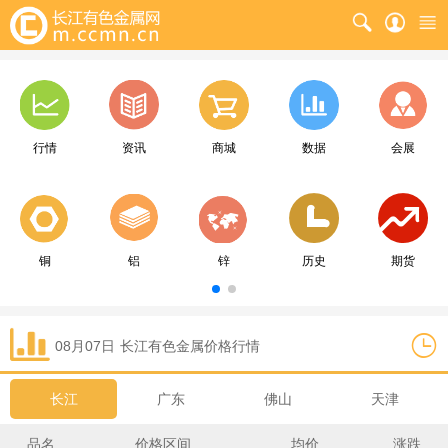
行情
资讯
商城
数据
会展
铜
铝
锌
历史
期货
08月07日
长江
有色金属价格行情
长江
广东
佛山
天津
品名
价格区间
均价
涨跌