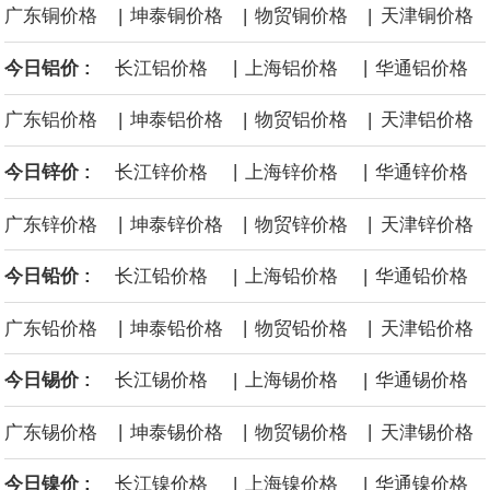
|
|
|
广东铜价格
坤泰铜价格
物贸铜价格
天津铜价格
后续14艘平均每艘约180亿美元。
|
|
今日铝价 :
长江铝价格
上海铝价格
华通铝价格
黄金价格有望录得自今年1月以来最大单周涨幅。油价走弱为金价提
|
|
|
广东铝价格
坤泰铝价格
物贸铝价格
天津铝价格
供支撑，同时投资者正等待美国非农就业数据，以寻找美国利率前
|
|
今日锌价 :
长江锌价格
上海锌价格
华通锌价格
景的线索。StoneX高级分析师马特·辛普森表示，中东和平前景改善
|
|
|
广东锌价格
坤泰锌价格
物贸锌价格
天津锌价格
令市场通胀预期下降，推动黄金价格从此前持续数周、位于4000美
|
|
今日铅价 :
长江铅价格
上海铅价格
华通铅价格
元上方的盘整区间中进一步上涨。
|
|
|
广东铅价格
坤泰铅价格
物贸铅价格
天津铅价格
海力士：龙仁工厂将生产高带宽内存（HBM）及其他下一代动态随
|
|
今日锡价 :
长江锡价格
上海锡价格
华通锡价格
机存取存储器（DRAM）。
|
|
|
广东锡价格
坤泰锡价格
物贸锡价格
天津锡价格
|
|
今日镍价 :
长江镍价格
上海镍价格
华通镍价格