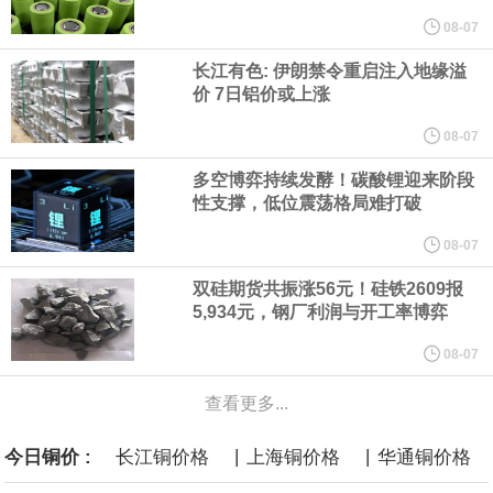
08-07
言”，他对赫格塞思所做的工作“非常满意”。
长江有色: 伊朗禁令重启注入地缘溢
价 7日铝价或上涨
纽约期银突破64美元/盎司，日内涨3.91%。
08-07
据报道，威刚近日在法说会上表示，在需求增加、价格走高及货源
多空博弈持续发酵！碳酸锂迎来阶段
性支撑，低位震荡格局难打破
稳定的三大有利因素带动下，预期第3季度营运将优于第2季度，并
08-07
进一步扩大全年营运成果。
双硅期货共振涨56元！硅铁2609报
5,934元，钢厂利润与开工率博弈
美国国会预算办公室（CBO）于当地时间5日发布报告称，美国海军
08-07
计划建造的15艘核动力“特朗普级”（Trump-class）战列舰，从研发
查看更多...
到采购的总费用可能高达2750亿美元，为美国有史以来最昂贵的水
|
|
今日铜价 :
长江铜价格
上海铜价格
华通铜价格
面战舰项目之一。 根据CBO的初步估算，首舰造价约234亿美元，