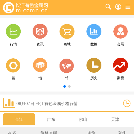
行情
资讯
商城
数据
会展
铜
铝
锌
历史
期货
08月07日
长江
有色金属价格行情
长江
广东
佛山
天津
品名
价格区间
均价
涨跌