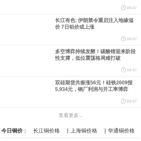
他与赫格塞思就弹药短缺问题发生冲突的报道是“完全没有根据的谣
08-07
长江有色: 伊朗禁令重启注入地缘溢
言”，他对赫格塞思所做的工作“非常满意”。
价 7日铝价或上涨
纽约期银突破64美元/盎司，日内涨3.91%。
08-07
多空博弈持续发酵！碳酸锂迎来阶段
据报道，威刚近日在法说会上表示，在需求增加、价格走高及货源
性支撑，低位震荡格局难打破
稳定的三大有利因素带动下，预期第3季度营运将优于第2季度，并
08-07
双硅期货共振涨56元！硅铁2609报
进一步扩大全年营运成果。
5,934元，钢厂利润与开工率博弈
美国国会预算办公室（CBO）于当地时间5日发布报告称，美国海军
08-07
查看更多...
计划建造的15艘核动力“特朗普级”（Trump-class）战列舰，从研发
|
|
今日铜价 :
长江铜价格
上海铜价格
华通铜价格
到采购的总费用可能高达2750亿美元，为美国有史以来最昂贵的水