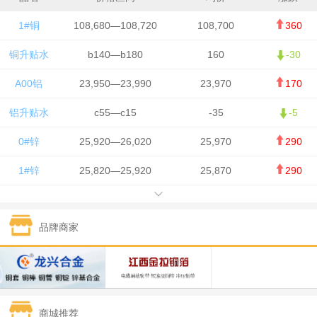
1#铜
108,680—108,720
108,700
360
铜升贴水
b140—b180
160
-30
A00铝
23,950—23,990
23,970
170
铝升贴水
c55—c15
-35
-5
0#锌
25,920—26,020
25,970
290
1#锌
25,820—25,920
25,870
290
1#铅
15,700—15,800
15,750
50
品牌商家
1#锡
434,000—436,000
435,000
-750
1#镍
129,550—130,750
130,150
-1,650
1#白银
15,100—15,110
15,105
-70
商城推荐
钯金
323—325
324
0