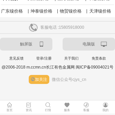
|
|
|
广东镍价格
坤泰镍价格
物贸镍价格
天津镍价格
客服电话 :15805918000
触屏版
电脑版
意见反馈
登录/注册
关于我们
免责条款
@2006-2018 m.ccmn.cn长江有色金属网 闽ICP备09004021号
加关注
微信公众号cjys_cn
首页
资讯
行情
服务
客服
我的