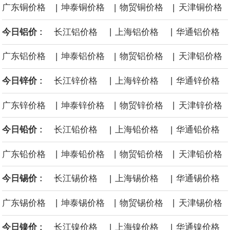
|
|
|
广东铜价格
坤泰铜价格
物贸铜价格
天津铜价格
面战舰项目之一。 根据CBO的初步估算，首舰造价约234亿美元，
|
|
今日铝价 :
长江铝价格
上海铝价格
华通铝价格
后续14艘平均每艘约180亿美元。
|
|
|
广东铝价格
坤泰铝价格
物贸铝价格
天津铝价格
黄金价格有望录得自今年1月以来最大单周涨幅。油价走弱为金价提
|
|
今日锌价 :
长江锌价格
上海锌价格
华通锌价格
供支撑，同时投资者正等待美国非农就业数据，以寻找美国利率前
|
|
|
广东锌价格
坤泰锌价格
物贸锌价格
天津锌价格
景的线索。StoneX高级分析师马特·辛普森表示，中东和平前景改善
|
|
今日铅价 :
长江铅价格
上海铅价格
华通铅价格
令市场通胀预期下降，推动黄金价格从此前持续数周、位于4000美
|
|
|
广东铅价格
坤泰铅价格
物贸铅价格
天津铅价格
元上方的盘整区间中进一步上涨。
|
|
今日锡价 :
长江锡价格
上海锡价格
华通锡价格
海力士：龙仁工厂将生产高带宽内存（HBM）及其他下一代动态随
|
|
|
广东锡价格
坤泰锡价格
物贸锡价格
天津锡价格
机存取存储器（DRAM）。
|
|
今日镍价 :
长江镍价格
上海镍价格
华通镍价格