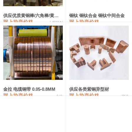
2202#硅
14,100—14,300
14,200
0
金属硅3303#-2202#
10,400—14,200
12,300
0
供应优质黄铜棒/六角棒/黄铜方板
铜钛 铜钛合金 铜钛中间合金
网上协商价格
网上协商价格
十堰同创
金属硅553#-331#
9,400—10,800
10,100
100
漆包线
111,970—115,970
113,970
360
磷铜合金
110,800—117,600
114,200
400
无氧铜丝(硬)
109,710—110,010
109,860
360
R410A专用紫铜管
113,700—113,700
113,700
360
铸造铝合金锭(A356.2)
24,300—24,700
24,500
200
金拉 电缆铜带 0.05-0.8MM
供应各类紫铜异型材
网上协商价格
网上协商价格
金拉
骏达
铸造铝合金锭(A380）
26,300—26,500
26,400
100
铝合金ADC12
24,200—24,400
24,300
100
铸造铝合金锭(ZL102)
24,300—24,500
24,400
200