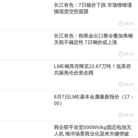
（含境内发明专利20项）。
长江有色：7日镍价下跌 市场情绪谨
慎现货交投观望
纽约期银日内涨4%，现报64.08美元/盎司。
08-07
宇树科技董事长、总经理兼首席技术官王兴兴在网上路演时表示，
长江有色：刚果金出口禁令叠加美铜
关税不确定性 7日铜价或上涨
经过多年研发创新和技术积累，公司逐步形成了包括一体化关节集
08-07
LME铜库存降至22.67万吨！低库存
成技术、高紧凑度机器人身体集成技术、机器人激光雷达全自研核
共振美伦价差走阔
心技术等多项已商业化应用的核心技术并已应用于公司的高性能通
08-07
8月7日LME基本金属最新报价（17：
用人形机器人、四足机器人等产品。
00）
美国总统特朗普6日否认他对国防部长赫格塞思不满，称对赫格塞思
08-07
韩企联手攻坚500Wh/kg固态电池无
所做的工作“非常满意”。特朗普在社交媒体上发帖称，一些媒体有关
人机 海洋场景商业化迎来关键突破