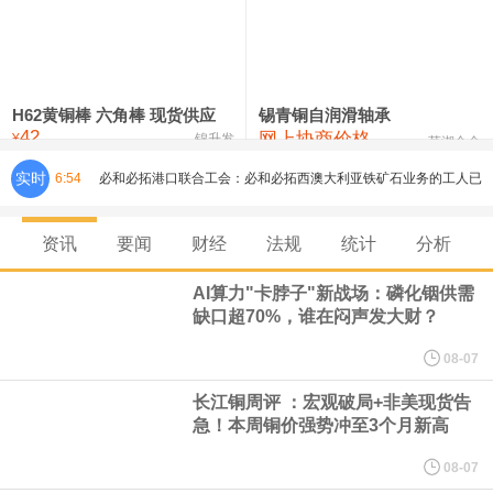
铸造铝合金锭(ZLD104)
24,300—24,500
24,400
200
压铸锌合金锭
26,500—26,700
26,600
250
硫酸镍
32,400—33,800
33,100
0
H62黄铜棒 六角棒 现货供应
锡青铜自润滑轴承
42
网上协商价格
氯化镍
38,300—40,300
39,300
0
¥
锦升发
芜湖合金
实时
6:54
必和必拓港口联合工会：必和必拓西澳大利亚铁矿石业务的工人已
通知，将于8月9日实施24小时停工。
资讯
要闻
财经
法规
统计
分析
8月7日，宇树科技董事长王兴兴网上路演时表示，报告期内，公司
AI算力"卡脖子"新战场：磷化铟供需
缺口超70%，谁在闷声发大财？
研发费用金额分别为4,995.18万元、7,001.70万元、14,496.56万
08-07
元，最近3年复合增长率达70.36%，呈快速增长趋势，并形成多项
长江铜周评 ：宏观破局+非美现货告
急！本周铜价强势冲至3个月新高
核心技术和知识产权。截至2026年1月31日，公司拥有262项专利权
08-07