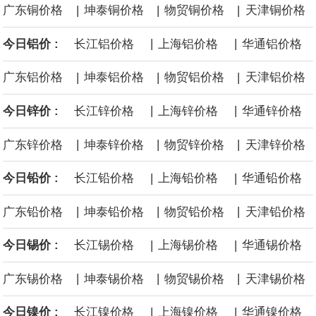
|
|
|
广东铜价格
坤泰铜价格
物贸铜价格
天津铜价格
中国制造与中国品牌正加速扩大在韩国汽车市场的影响力。韩联社4
|
|
今日铝价 :
长江铝价格
上海铝价格
华通铝价格
日报道称，韩国上半年售出的电动汽车中，超1/3为中国制造车型。
|
|
|
广东铝价格
坤泰铝价格
物贸铝价格
天津铝价格
与此同时，中国产汽车在韩国进口车市场中的份额首次超过德国，
|
|
今日锌价 :
长江锌价格
上海锌价格
华通锌价格
成为韩国最大的进口车来源地。
|
|
|
广东锌价格
坤泰锌价格
物贸锌价格
天津锌价格
今年以来，国内钽价跳涨，涨幅接近1.4倍。
|
|
今日铅价 :
长江铅价格
上海铅价格
华通铅价格
阿布扎比国家石油公司物流与服务部：两艘超大型气体运输船将于
|
|
|
广东铅价格
坤泰铅价格
物贸铅价格
天津铅价格
2026年第四季度交付。
|
|
今日锡价 :
长江锡价格
上海锡价格
华通锡价格
|
|
|
广东锡价格
坤泰锡价格
物贸锡价格
天津锡价格
|
|
今日镍价 :
长江镍价格
上海镍价格
华通镍价格