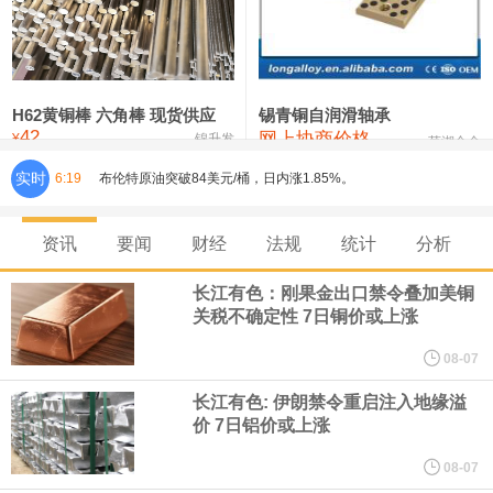
铸造铝合金锭(ZLD104)
24,300—24,500
24,400
200
压铸锌合金锭
26,500—26,700
26,600
250
硫酸镍
32,400—33,800
33,100
0
H62黄铜棒 六角棒 现货供应
锡青铜自润滑轴承
42
网上协商价格
氯化镍
38,300—40,300
39,300
0
¥
锦升发
芜湖合金
实时
6:19
布伦特原油突破84美元/桶，日内涨1.85%。
美联储穆萨莱姆：在最近一次联邦公开市场委员会（FOMC）会议
资讯
要闻
财经
法规
统计
分析
上，我倾向于加息。 通胀维持在目标水平上方的概率有所上升。
长江有色：刚果金出口禁令叠加美铜
关税不确定性 7日铜价或上涨
美联储穆萨莱姆：供给与需求端均出现通胀上行压力，若各类冲击
08-07
消退，通胀有望回落至 2%。 一年后通胀可能企稳于 2.5%‑3% 甚至
长江有色: 伊朗禁令重启注入地缘溢
价 7日铝价或上涨
更高水平。
08-07