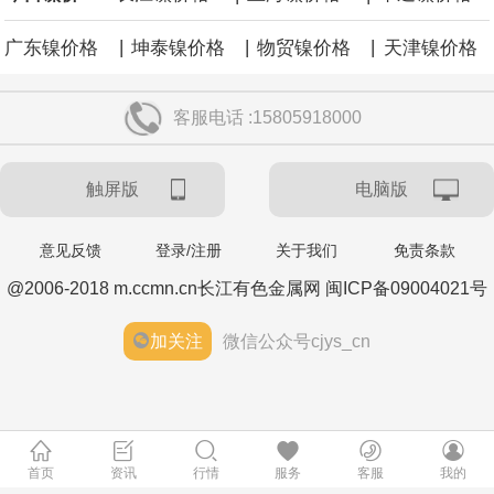
|
|
|
广东镍价格
坤泰镍价格
物贸镍价格
天津镍价格
客服电话 :15805918000
触屏版
电脑版
意见反馈
登录/注册
关于我们
免责条款
@2006-2018 m.ccmn.cn长江有色金属网 闽ICP备09004021号
加关注
微信公众号cjys_cn
首页
资讯
行情
服务
客服
我的