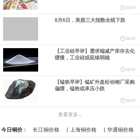
圣路易斯联储行长阿尔伯托·穆萨莱姆表示，由于通胀高于美联储2%
08-07
8月6日，美股三大指数全线下跌
的目标，决策者负担不起在等待可能出现更强劲的生产率增长的同
时、容忍更高通胀的代价。“在这样的背景下，货币政策对基本通胀
08-07
【工业硅早评】需求端减产库存去化
实施有力的约束至关重要，而不是为了追求未来的生产率增长而容
缓慢，工业硅或延续弱稳
忍如今更高的通胀，”穆萨莱姆在为圣保罗一场活动准备的讲稿中表
08-07
【锰铁早评】锰矿外盘松动钢厂采购
示。
偏缓，锰铁或承压小跌
8月6日，伊朗方面公开拟议的霍尔木兹海峡战略管理方案初步文本
08-07
查看更多...
细节，内容包括禁止敌对方面通过海峡等，违反规定者将被处以最
|
|
今日铜价 :
长江铜价格
上海铜价格
华通铜价格
高达货物价值20%的罚款。