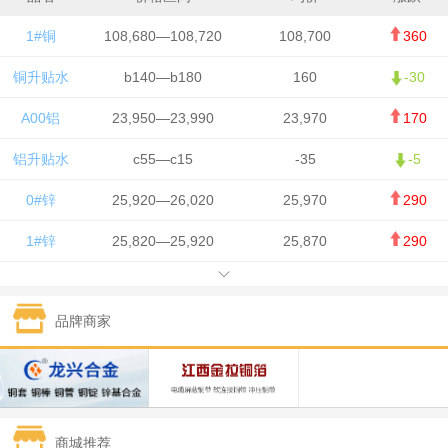
1#铜
108,680—108,720
108,700
360
铜升贴水
b140—b180
160
-30
A00铝
23,950—23,990
23,970
170
铝升贴水
c55—c15
-35
-5
0#锌
25,920—26,020
25,970
290
1#锌
25,820—25,920
25,870
290
1#铅
15,700—15,800
15,750
50
品牌商家
1#锡
434,000—436,000
435,000
-750
1#镍
129,550—130,750
130,150
-1,650
1#白银
15,100—15,110
15,105
-70
商城推荐
钯金
323—325
324
0