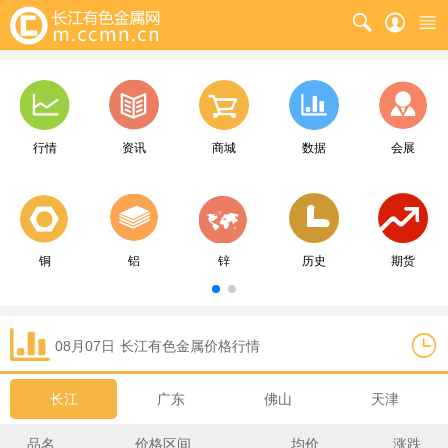
行情
资讯
商城
数据
会展
铜
铝
锌
历史
期货
08月07日
长江
有色金属价格行情
长江
广东
佛山
天津
品名
价格区间
均价
涨跌