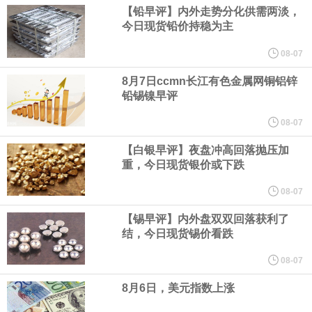
据CME“美联储观察”：美联储到9月维持利率不变的概率为45%，累
【铅早评】内外走势分化供需两淡，
今日现货铅价持稳为主
计加息25个基点的概率为55%。美联储到10月维持利率不变的概率
08-07
为31%，累计加息25个基点的概率为51.9%，累计加息50个基点的
8月7日ccmn长江有色金属网铜铝锌
铅锡镍早评
概率为17.1%。
08-07
【白银早评】夜盘冲高回落抛压加
中国物流与采购联合会今天（7日）公布7月份中国仓储指数。指数
重，今日现货银价或下跌
连续两个月运行在50%以上的扩张区间。总体来看，仓储行业在季
08-07
【锡早评】内外盘双双回落获利了
节性气候和极端天气扰动下仍保持扩张，行业运行具有较强韧性。7
结，今日现货锡价看跌
月份中国仓储指数为50.3%，较上月上升0.1个百分点，连续两个月
08-07
8月6日，美元指数上涨
运行在扩张区间。