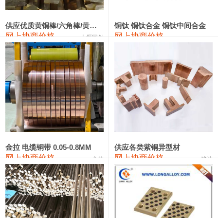
2202#硅
14,100—14,300
14,200
0
金属硅3303#-2202#
10,400—14,200
12,300
0
供应优质黄铜棒/六角棒/黄铜方板
铜钛 铜钛合金 铜钛中间合金
网上协商价格
网上协商价格
十堰同创
金属硅553#-331#
9,400—10,800
10,100
100
漆包线
111,970—115,970
113,970
360
磷铜合金
110,800—117,600
114,200
400
无氧铜丝(硬)
109,710—110,010
109,860
360
R410A专用紫铜管
113,700—113,700
113,700
360
铸造铝合金锭(A356.2)
24,300—24,700
24,500
200
金拉 电缆铜带 0.05-0.8MM
供应各类紫铜异型材
网上协商价格
网上协商价格
金拉
骏达
铸造铝合金锭(A380）
26,300—26,500
26,400
100
铝合金ADC12
24,200—24,400
24,300
100
铸造铝合金锭(ZL102)
24,300—24,500
24,400
200