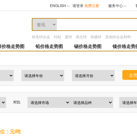
ENGLISH
请登录
免费注册
服务中心
铸造锌合金
锌粒
废锌
再生锌
热镀锌
其他锌合金材料
锌价格走势图
铅价格走势图
锡价格走势图
镍价格走势
走
对比