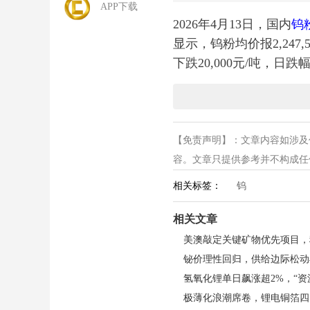
APP下载
2026年4月13日，国内
钨
显示，钨粉均价报2,247,5
下跌20,000元/吨，日跌幅
从供给端审视，全球钨资
【免责声明】：文章内容如涉及
中国作为全球钨资源的绝
容。文章只提供参考并不构成任何投
面，2026年全国钨矿
相关标签：
钨
上锁死了合法产能的扩张
区的中小矿山大量关停，
相关文章
美澳敲定关键矿物优先项目，
与此同时，高品位资源日
铋价理性回归，供给边际松动
市场同样无法提供有效增
为有限，对缓解全球供应
极薄化浪潮席卷，锂电铜箔四