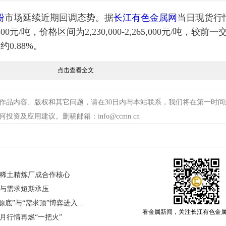
粉
市场延续近期回调态势。据
长江有色金属网
当日现货行
00元/吨，价格区间为2,230,000-2,265,000元/吨，较前
约0.88%。
点击查看全文
源正面临前所未有的“硬约束”，这是钨价长期高位的基
作品内容、版权和其它问题，请在30日内与本站联系，我们将在第一时间
对主导者，掌控着超过八成的储量、产量与贸易份额。
资及应用建议。删稿邮箱：info@ccmn.cn
开采总量控制指标较上年进一步下调，并已连续多年缩减，
空间。在环保与安全监管常态化的高压下，江西、湖南
行业整体开工率长期维持在低位。
稀土精炼厂成合作核心
益枯竭，开采品位持续下滑，导致开采成本系统性抬升
与需求短期承压
量，新矿勘探与投产周期长达5至8年，2026年海外新增
氢氧化锂单日飙涨超2%，“资源底”与“需求顶”博弈进入白热化
紧张局面杯水车薪。权威机构测算，2026年全球钨市场
看金属新闻，关注长江有色金
月行情再燃“一把火”