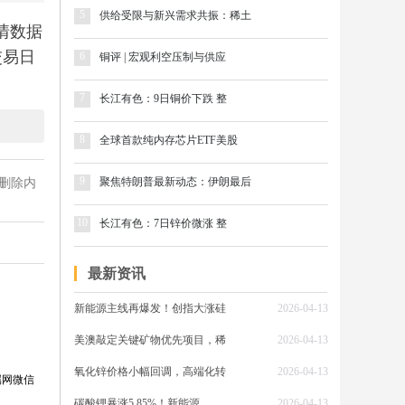
5
供给受限与新兴需求共振：稀土
情数据
一交易日
6
铜评 | 宏观利空压制与供应
7
长江有色：9日铜价下跌 整
石。
8
全球首款纯内存芯片ETF美股
9
聚焦特朗普最新动态：伊朗最后
删除内
政策层
从源头
10
长江有色：7日锌价微涨 整
等主产
最新资讯
新能源主线再爆发！创指大涨硅
2026-04-13
。海外
美澳敲定关键矿物优先项目，稀
2026-04-13
产量极
氧化锌价格小幅回调，高端化转
2026-04-13
供需缺
属网微信
碳酸锂暴涨5.85%！新能源
2026-04-13