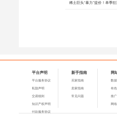
口明显，占全球总需求的
库存处于历史绝对低位，
实的底部支撑。
需求侧则呈现出“传统企
力。
钨作为难以替代的战略性
伏、军工、半导体等高端
预计2026年渗透率将
平台声明
新手指南
网
带来可观的新增需求。
平台服务协议
买家指南
数据
私隐声明
卖家指南
有色
在军工领域，随着高端装
交易细则
常见问题
推广
进制程对高纯钨的需求增
知识产权声明
网络
硬质合金及光伏组件企业
付款服务协议
望策略，导致刚需采购节