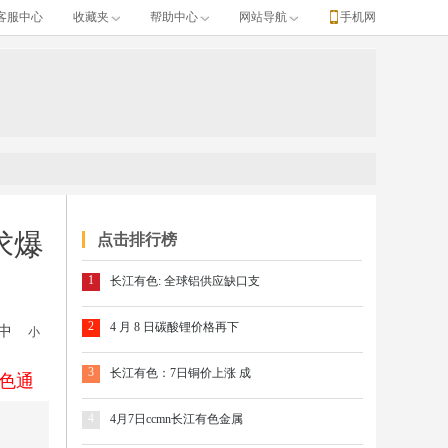
客服中心
收藏夹
帮助中心
网站导航
手机网
求爆
点击排行榜
1
长江有色: 全球铝供应缺口支
2
4 月 8 日碳酸锂价格再下
中
小
3
长江有色：7日铜价上涨 成
色通
4
4月7日ccmn长江有色金属