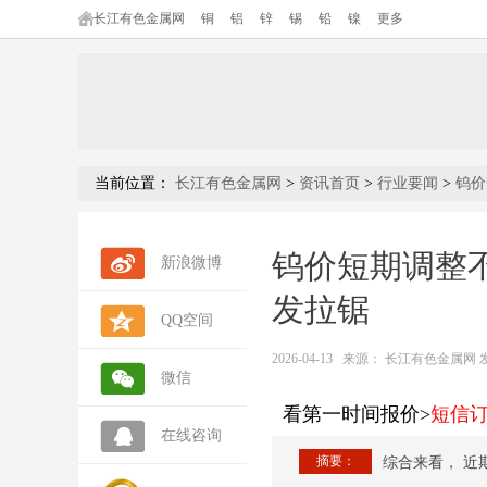
长江有色金属网
铜
铝
锌
锡
铅
镍
更多
当前位置：
长江有色金属网
>
资讯首页
>
行业要闻
>
钨价
钨价短期调整
新浪微博
发拉锯
QQ空间
2026-04-13
来源：
长江有色金属网 发布人
微信
看第一时间报价>
短信
在线咨询
摘要：
综合来看， 