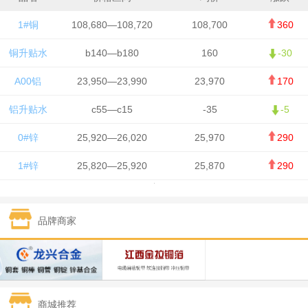
1#铜
108,680—108,720
108,700
360
铜升贴水
b140—b180
160
-30
A00铝
23,950—23,990
23,970
170
铝升贴水
c55—c15
-35
-5
0#锌
25,920—26,020
25,970
290
1#锌
25,820—25,920
25,870
290
1#铅
15,700—15,800
15,750
50
品牌商家
1#锡
434,000—436,000
435,000
-750
1#镍
129,550—130,750
130,150
-1,650
1#白银
15,100—15,110
15,105
-70
商城推荐
钯金
323—325
324
0