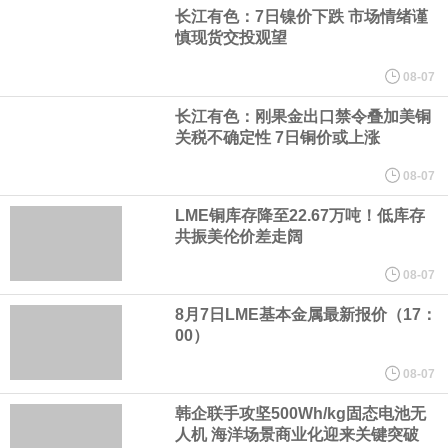
美国总统特朗普6日否认他对国防部长赫格塞思不满，称对赫格塞思
长江有色：7日镍价下跌 市场情绪谨
慎现货交投观望
所做的工作“非常满意”。特朗普在社交媒体上发帖称，一些媒体有关
08-07
他与赫格塞思就弹药短缺问题发生冲突的报道是“完全没有根据的谣
长江有色：刚果金出口禁令叠加美铜
关税不确定性 7日铜价或上涨
言”，他对赫格塞思所做的工作“非常满意”。
08-07
LME铜库存降至22.67万吨！低库存
纽约期银突破64美元/盎司，日内涨3.91%。
共振美伦价差走阔
据报道，威刚近日在法说会上表示，在需求增加、价格走高及货源
08-07
8月7日LME基本金属最新报价（17：
稳定的三大有利因素带动下，预期第3季度营运将优于第2季度，并
00）
进一步扩大全年营运成果。
08-07
韩企联手攻坚500Wh/kg固态电池无
美国国会预算办公室（CBO）于当地时间5日发布报告称，美国海军
人机 海洋场景商业化迎来关键突破