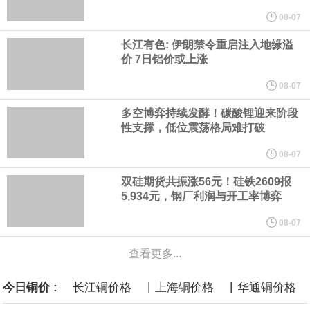
计划建造的15艘核动力“特朗普级”（Trump-class）战列舰，从研发
08-07
长江有色: 伊朗禁令重启注入地缘溢
到采购的总费用可能高达2750亿美元，为美国有史以来最昂贵的水
价 7日铝价或上涨
面战舰项目之一。 根据CBO的初步估算，首舰造价约234亿美元，
08-07
多空博弈持续发酵！碳酸锂迎来阶段
后续14艘平均每艘约180亿美元。
性支撑，低位震荡格局难打破
黄金价格有望录得自今年1月以来最大单周涨幅。油价走弱为金价提
08-07
双硅期货共振涨56元！硅铁2609报
供支撑，同时投资者正等待美国非农就业数据，以寻找美国利率前
5,934元，钢厂利润与开工率博弈
景的线索。StoneX高级分析师马特·辛普森表示，中东和平前景改善
08-07
查看更多...
令市场通胀预期下降，推动黄金价格从此前持续数周、位于4000美
|
|
今日铜价 :
长江铜价格
上海铜价格
华通铜价格
元上方的盘整区间中进一步上涨。