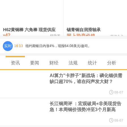
铸造铝合金锭(ZLD104)
24,300—24,500
24,400
200
压铸锌合金锭
26,500—26,700
26,600
250
硫酸镍
32,400—33,800
33,100
0
H62黄铜棒 六角棒 现货供应
锡青铜自润滑轴承
42
网上协商价格
氯化镍
38,300—40,300
39,300
0
¥
锦升发
芜湖合金
实时
16:13
纽约期银日内涨4%，现报64.08美元/盎司。
宇树科技董事长、总经理兼首席技术官王兴兴在网上路演时表示，
资讯
要闻
财经
法规
统计
分析
经过多年研发创新和技术积累，公司逐步形成了包括一体化关节集
AI算力"卡脖子"新战场：磷化铟供需
缺口超70%，谁在闷声发大财？
成技术、高紧凑度机器人身体集成技术、机器人激光雷达全自研核
08-07
心技术等多项已商业化应用的核心技术并已应用于公司的高性能通
长江铜周评 ：宏观破局+非美现货告
急！本周铜价强势冲至3个月新高
用人形机器人、四足机器人等产品。
08-07