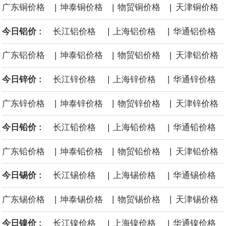
|
|
|
广东铜价格
坤泰铜价格
物贸铜价格
天津铜价格
海力士：龙仁工厂将生产高带宽内存（HBM）及其他下一代动态随
|
|
今日铝价 :
长江铝价格
上海铝价格
华通铝价格
机存取存储器（DRAM）。
|
|
|
广东铝价格
坤泰铝价格
物贸铝价格
天津铝价格
必和必拓港口联合工会：必和必拓西澳大利亚铁矿石业务的工人已
|
|
今日锌价 :
长江锌价格
上海锌价格
华通锌价格
通知，将于8月9日实施24小时停工。
|
|
|
广东锌价格
坤泰锌价格
物贸锌价格
天津锌价格
8月7日，宇树科技董事长王兴兴网上路演时表示，报告期内，公司
|
|
今日铅价 :
长江铅价格
上海铅价格
华通铅价格
研发费用金额分别为4,995.18万元、7,001.70万元、14,496.56万
|
|
|
广东铅价格
坤泰铅价格
物贸铅价格
天津铅价格
元，最近3年复合增长率达70.36%，呈快速增长趋势，并形成多项
|
|
今日锡价 :
长江锡价格
上海锡价格
华通锡价格
核心技术和知识产权。截至2026年1月31日，公司拥有262项专利权
|
|
|
广东锡价格
坤泰锡价格
物贸锡价格
天津锡价格
（含境内发明专利20项）。
|
|
今日镍价 :
长江镍价格
上海镍价格
华通镍价格