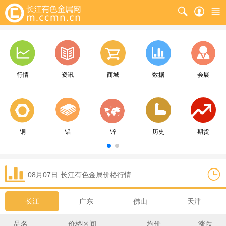
行情
资讯
商城
数据
会展
铜
铝
锌
历史
期货
08月07日
长江
有色金属价格行情
长江
广东
佛山
天津
品名
价格区间
均价
涨跌