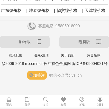
|
|
|
广东镍价格
坤泰镍价格
物贸镍价格
天津镍价格
客服电话 :15805918000
触屏版
电脑版
意见反馈
登录/注册
关于我们
免责条款
@2006-2018 m.ccmn.cn长江有色金属网 闽ICP备09004021号
加关注
微信公众号cjys_cn
首页
资讯
行情
服务
客服
我的