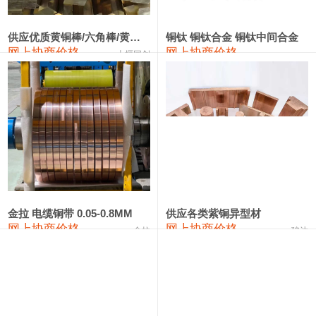
2202#硅
14,100—14,300
14,200
0
金属硅3303#-2202#
10,400—14,200
12,300
0
供应优质黄铜棒/六角棒/黄铜方板
铜钛 铜钛合金 铜钛中间合金
网上协商价格
网上协商价格
十堰同创
金属硅553#-331#
9,400—10,800
10,100
100
漆包线
111,970—115,970
113,970
360
磷铜合金
110,800—117,600
114,200
400
无氧铜丝(硬)
109,710—110,010
109,860
360
R410A专用紫铜管
113,700—113,700
113,700
360
铸造铝合金锭(A356.2)
24,300—24,700
24,500
200
金拉 电缆铜带 0.05-0.8MM
供应各类紫铜异型材
网上协商价格
网上协商价格
金拉
骏达
铸造铝合金锭(A380）
26,300—26,500
26,400
100
铝合金ADC12
24,200—24,400
24,300
100
铸造铝合金锭(ZL102)
24,300—24,500
24,400
200