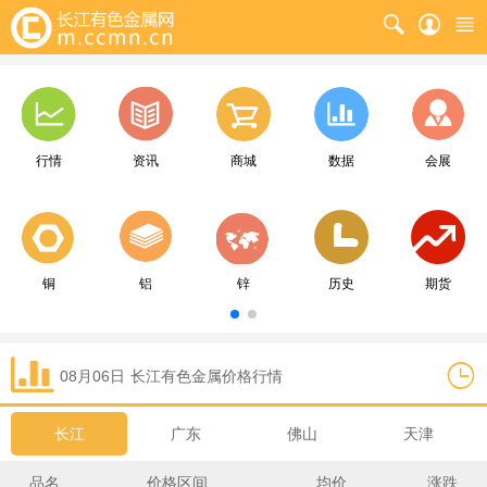
行情
资讯
商城
数据
会展
铜
铝
锌
历史
期货
08月06日
长江
有色金属价格行情
长江
广东
佛山
天津
品名
价格区间
均价
涨跌