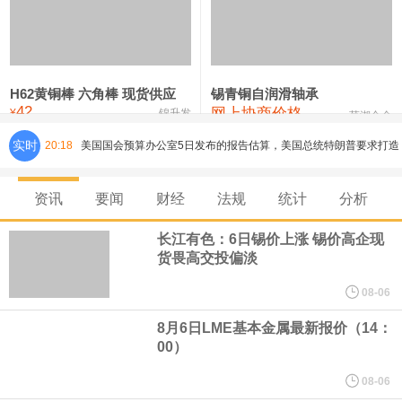
铸造铝合金锭(ZLD104)
24,100—24,300
24,200
100
压铸锌合金锭
26,250—26,450
26,350
500
硫酸镍
32,400—33,800
33,100
0
H62黄铜棒 六角棒 现货供应
锡青铜自润滑轴承
42
网上协商价格
氯化镍
38,300—40,300
39,300
0
¥
锦升发
芜湖合金
美国国会预算办公室5日发布的报告估算，美国总统特朗普要求打造
实时
20:18
的海军全新核动力“黄金舰队”可能需要在今后数十年间支出约2750
资讯
要闻
财经
法规
统计
分析
亿美元。其中，首艘“特朗普级”战列舰“无畏”号预估造价比原来至少
长江有色：6日锡价上涨 锡价高企现
货畏高交投偏淡
高50%。
08-06
芝加哥期权交易所全球市场公司（CBOE GLOBAL MARKETS
8月6日LME基本金属最新报价（14：
00）
INC）：CBOE 欧洲清算所将于 8 月 24 日起，将证券融资交易清算
08-06