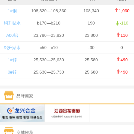
1#铜
108,320—108,360
108,340
1,060
铜升贴水
b170—b210
190
-110
A00铝
23,780—23,820
23,800
110
铝升贴水
c50—c10
-30
0
1#锌
25,530—25,630
25,580
490
0#锌
25,630—25,730
25,680
490
1#铅
15,650—15,750
15,700
-50
品牌商家
1#锡
434,750—436,750
435,750
7,000
1#镍
131,200—132,400
131,800
850
1#白银
15,170—15,180
15,175
615
商城推荐
钯金
323—325
324
5