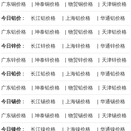
|
|
|
广东铜价格
坤泰铜价格
物贸铜价格
天津铜价格
沙特下调了对亚洲的主要原油价格，与此同时，各方正就一项旨在
|
|
今日铝价 :
长江铝价格
上海铝价格
华通铝价格
缓解霍尔木兹海峡航运压力的协议进行谈判。尽管胡塞武装的威胁
|
|
|
广东铝价格
坤泰铝价格
物贸铝价格
天津铝价格
危及了经由红海向东运输原油的替代路线，但沙特方面仍下调了价
|
|
今日锌价 :
长江锌价格
上海锌价格
华通锌价格
格。
|
|
|
广东锌价格
坤泰锌价格
物贸锌价格
天津锌价格
|
|
今日铅价 :
长江铅价格
上海铅价格
华通铅价格
|
|
|
广东铅价格
坤泰铅价格
物贸铅价格
天津铅价格
|
|
今日锡价 :
长江锡价格
上海锡价格
华通锡价格
|
|
|
广东锡价格
坤泰锡价格
物贸锡价格
天津锡价格
|
|
今日镍价 :
长江镍价格
上海镍价格
华通镍价格