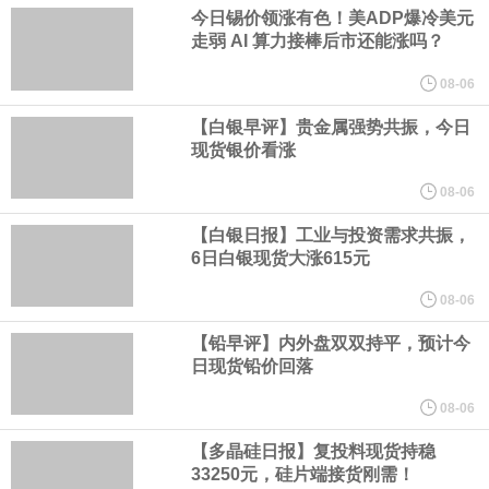
业务拓展至固定收益品类。
今日锡价领涨有色！美ADP爆冷美元
走弱 AI 算力接棒后市还能涨吗？
周四，亚洲科技股下跌，跟随隔夜交易中回调的美国同行，凸显了
08-06
全球科技股波动性的加剧。 日本市场中，软银股价收盘下跌4.4%，
【白银早评】贵金属强势共振，今日
现货银价看涨
芯片设备制造商东京电子股价下跌近6%，日本存储芯片制造商铠侠
08-06
股价下跌超过10%。
【白银日报】工业与投资需求共振，
6日白银现货大涨615元
WPP股价料创1992年以来最大单日涨幅，上涨25%至11个月高位。
08-06
谷歌规划的印度数据中心枢纽建设工作正在如火如荼推进，项目所
【铅早评】内外盘双双持平，预计今
日现货铅价回落
在地上方的山坡已经被开挖，露出赤红土层，并修出层层台地。但
08-06
环保人士的反对声浪持续高涨，给这家美国科技巨头总规模 150 亿
【多晶硅日报】复投料现货持稳
33250元，硅片端接货刚需！