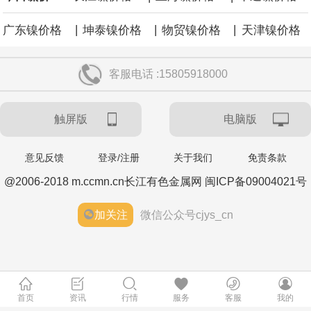
|
|
|
广东镍价格
坤泰镍价格
物贸镍价格
天津镍价格
客服电话 :15805918000
触屏版
电脑版
意见反馈
登录/注册
关于我们
免责条款
@2006-2018 m.ccmn.cn长江有色金属网 闽ICP备09004021号
加关注
微信公众号cjys_cn
首页
资讯
行情
服务
客服
我的