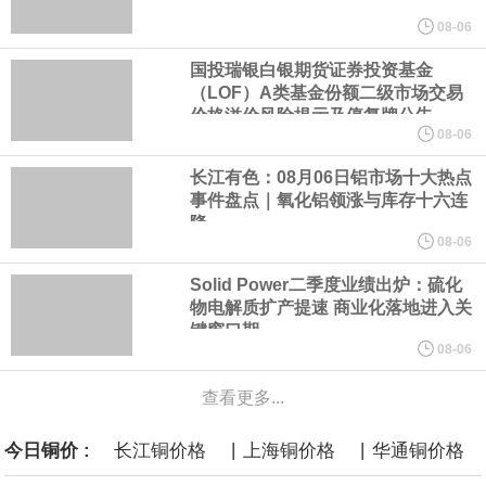
美元的项目制造重重阻碍
08-06
国投瑞银白银期货证券投资基金
欧股开盘涨跌不一，德国DAX指数跌0.29%，英国富时100指数涨
（LOF）A类基金份额二级市场交易
价格溢价风险提示及停复牌公告
0.08%，法国CAC40指数涨0.03%，欧洲斯托克50指数跌0.15%，
08-06
长江有色：08月06日铝市场十大热点
意大利富时MIB指数跌0.18%。
事件盘点｜氧化铝领涨与库存十六连
降
LME伦镍日内跌超3.00%，现报16574.100美元/吨。
08-06
Solid Power二季度业绩出炉：硫化
瑞士7月季调后失业率 3.1%，预期 3.1%，前值 3.1%。瑞士7月未
物电解质扩产提速 商业化落地进入关
键窗口期
季调失业率 3%，预期 3%，前值 2.9%。
08-06
商品期货收盘，黄金连续涨3.44%，焦炭连续涨2.72%，铁矿石连续
查看更多...
|
|
今日铜价 :
长江铜价格
上海铜价格
华通铜价格
涨2.64%，镍连续跌2.62%，白银连续涨2.61%。