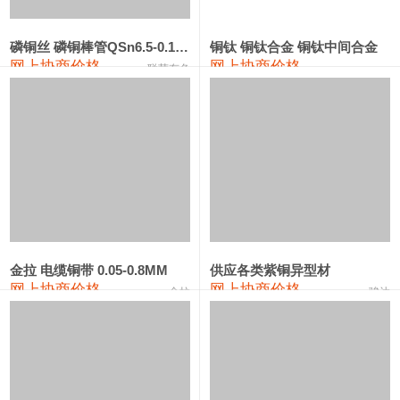
441#硅
9,500—9,700
9,600
0
金属硅553#-331#
9,300—10,700
10,000
0
磷铜丝 磷铜棒管QSn6.5-0.1 7-0.2 8-0.3
铜钛 铜钛合金 铜钛中间合金
网上协商价格
网上协商价格
联荣有色
金属硅3303#-2202#
10,400—14,200
12,300
0
漆包线
111,610—115,610
113,610
1,060
磷铜合金
110,400—117,200
113,800
1,050
无氧铜丝(硬)
109,350—109,650
109,500
1,060
R410A专用紫铜管
113,340—113,340
113,340
1,060
铸造铝合金锭(A356.2)
24,100—24,500
24,300
100
金拉 电缆铜带 0.05-0.8MM
供应各类紫铜异型材
网上协商价格
网上协商价格
金拉
骏达
铸造铝合金锭(A380）
26,200—26,400
26,300
100
铝合金ADC12
24,100—24,300
24,200
100
铸造铝合金锭(ZL102)
24,100—24,300
24,200
100