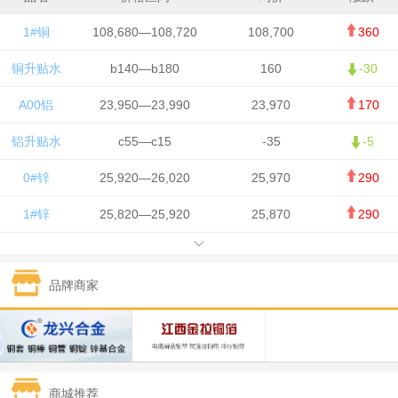
1#铜
108,680—108,720
108,700
360
铜升贴水
b140—b180
160
-30
A00铝
23,950—23,990
23,970
170
铝升贴水
c55—c15
-35
-5
0#锌
25,920—26,020
25,970
290
1#锌
25,820—25,920
25,870
290
1#铅
15,700—15,800
15,750
50
品牌商家
1#锡
434,000—436,000
435,000
-750
1#镍
129,550—130,750
130,150
-1,650
1#白银
15,100—15,110
15,105
-70
商城推荐
钯金
323—325
324
0