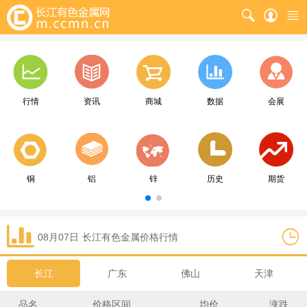
行情
资讯
商城
数据
会展
铜
铝
锌
历史
期货
08月07日
长江
有色金属价格行情
长江
广东
佛山
天津
品名
价格区间
均价
涨跌