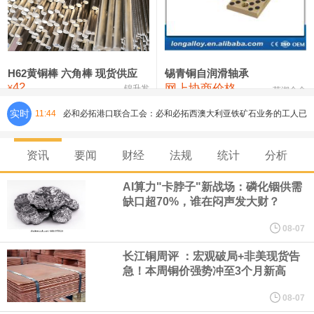
铸造铝合金锭(ZLD104)
24,300—24,500
24,400
200
压铸锌合金锭
26,500—26,700
26,600
250
硫酸镍
32,400—33,800
33,100
0
H62黄铜棒 六角棒 现货供应
锡青铜自润滑轴承
42
网上协商价格
氯化镍
38,300—40,300
39,300
0
¥
锦升发
芜湖合金
实时
11:44
必和必拓港口联合工会：必和必拓西澳大利亚铁矿石业务的工人已
通知，将于8月9日实施24小时停工。
资讯
要闻
财经
法规
统计
分析
8月7日，宇树科技董事长王兴兴网上路演时表示，报告期内，公司
AI算力"卡脖子"新战场：磷化铟供需
缺口超70%，谁在闷声发大财？
研发费用金额分别为4,995.18万元、7,001.70万元、14,496.56万
08-07
元，最近3年复合增长率达70.36%，呈快速增长趋势，并形成多项
长江铜周评 ：宏观破局+非美现货告
急！本周铜价强势冲至3个月新高
核心技术和知识产权。截至2026年1月31日，公司拥有262项专利权
08-07