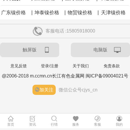
|
|
|
广东镍价格
坤泰镍价格
物贸镍价格
天津镍价格
客服电话 :15805918000
触屏版
电脑版
意见反馈
登录/注册
关于我们
免责条款
@2006-2018 m.ccmn.cn长江有色金属网 闽ICP备09004021号
加关注
微信公众号cjys_cn
首页
资讯
行情
服务
客服
我的