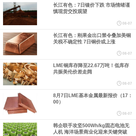
（含境内发明专利20项）。
长江有色：7日镍价下跌 市场情绪谨
慎现货交投观望
纽约期银日内涨4%，现报64.08美元/盎司。
08-07
宇树科技董事长、总经理兼首席技术官王兴兴在网上路演时表示，
长江有色：刚果金出口禁令叠加美铜
关税不确定性 7日铜价或上涨
经过多年研发创新和技术积累，公司逐步形成了包括一体化关节集
08-07
LME铜库存降至22.67万吨！低库存
成技术、高紧凑度机器人身体集成技术、机器人激光雷达全自研核
共振美伦价差走阔
心技术等多项已商业化应用的核心技术并已应用于公司的高性能通
08-07
8月7日LME基本金属最新报价（17：
用人形机器人、四足机器人等产品。
00）
美国总统特朗普6日否认他对国防部长赫格塞思不满，称对赫格塞思
08-07
韩企联手攻坚500Wh/kg固态电池无
所做的工作“非常满意”。特朗普在社交媒体上发帖称，一些媒体有关
人机 海洋场景商业化迎来关键突破