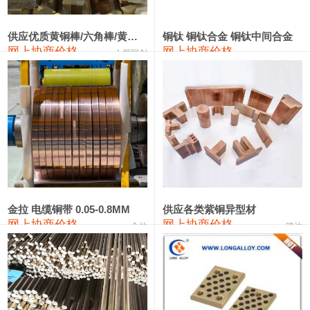
2202#硅
14,100—14,300
14,200
0
金属硅3303#-2202#
10,400—14,200
12,300
0
供应优质黄铜棒/六角棒/黄铜方板
铜钛 铜钛合金 铜钛中间合金
网上协商价格
网上协商价格
十堰同创
金属硅553#-331#
9,400—10,800
10,100
100
漆包线
111,970—115,970
113,970
360
磷铜合金
110,800—117,600
114,200
400
无氧铜丝(硬)
109,710—110,010
109,860
360
R410A专用紫铜管
113,700—113,700
113,700
360
铸造铝合金锭(A356.2)
24,300—24,700
24,500
200
金拉 电缆铜带 0.05-0.8MM
供应各类紫铜异型材
网上协商价格
网上协商价格
金拉
骏达
铸造铝合金锭(A380）
26,300—26,500
26,400
100
铝合金ADC12
24,200—24,400
24,300
100
铸造铝合金锭(ZL102)
24,300—24,500
24,400
200