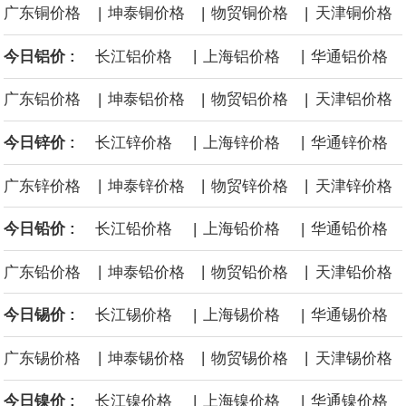
|
|
|
广东铜价格
坤泰铜价格
物贸铜价格
天津铜价格
面战舰项目之一。 根据CBO的初步估算，首舰造价约234亿美元，
|
|
今日铝价 :
长江铝价格
上海铝价格
华通铝价格
后续14艘平均每艘约180亿美元。
|
|
|
广东铝价格
坤泰铝价格
物贸铝价格
天津铝价格
黄金价格有望录得自今年1月以来最大单周涨幅。油价走弱为金价提
|
|
今日锌价 :
长江锌价格
上海锌价格
华通锌价格
供支撑，同时投资者正等待美国非农就业数据，以寻找美国利率前
|
|
|
广东锌价格
坤泰锌价格
物贸锌价格
天津锌价格
景的线索。StoneX高级分析师马特·辛普森表示，中东和平前景改善
|
|
今日铅价 :
长江铅价格
上海铅价格
华通铅价格
令市场通胀预期下降，推动黄金价格从此前持续数周、位于4000美
|
|
|
广东铅价格
坤泰铅价格
物贸铅价格
天津铅价格
元上方的盘整区间中进一步上涨。
|
|
今日锡价 :
长江锡价格
上海锡价格
华通锡价格
海力士：龙仁工厂将生产高带宽内存（HBM）及其他下一代动态随
|
|
|
广东锡价格
坤泰锡价格
物贸锡价格
天津锡价格
机存取存储器（DRAM）。
|
|
今日镍价 :
长江镍价格
上海镍价格
华通镍价格