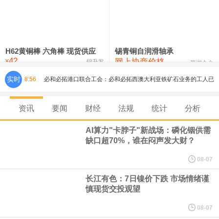
铸造铝合金锭(ZLD104)
24,300—24,500
24,400
200
压铸锌合金锭
26,500—26,700
26,600
250
硫酸镍
32,400—33,800
33,100
0
H62黄铜棒 六角棒 现货供应
锡青铜自润滑轴承
42
网上协商价格
氯化镍
38,300—40,300
39,300
0
¥
锦升发
芜湖合金
实时
8:56
必和必拓港口联合工会：必和必拓西澳大利亚铁矿石业务的工人已
通知，将于8月9日实施24小时停工。
资讯
要闻
财经
法规
统计
分析
8月7日，宇树科技董事长王兴兴网上路演时表示，报告期内，公司
AI算力"卡脖子"新战场：磷化铟供需
缺口超70%，谁在闷声发大财？
研发费用金额分别为4,995.18万元、7,001.70万元、14,496.56万
08-07
元，最近3年复合增长率达70.36%，呈快速增长趋势，并形成多项
长江有色：7日镍价下跌 市场情绪谨
慎现货交投观望
核心技术和知识产权。截至2026年1月31日，公司拥有262项专利权
08-07