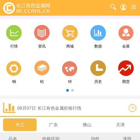
行情
资讯
商城
数据
会展
铜
铝
锌
历史
期货
08月07日
长江
有色金属价格行情
长江
广东
佛山
天津
品名
价格区间
均价
涨跌