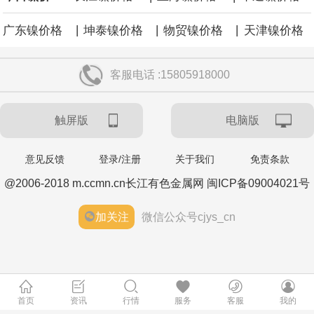
|
|
|
广东镍价格
坤泰镍价格
物贸镍价格
天津镍价格
客服电话 :15805918000
触屏版
电脑版
意见反馈
登录/注册
关于我们
免责条款
@2006-2018 m.ccmn.cn长江有色金属网 闽ICP备09004021号
加关注
微信公众号cjys_cn
首页
资讯
行情
服务
客服
我的