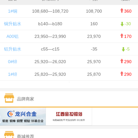
1#铜
108,680—108,720
108,700
360
铜升贴水
b140—b180
160
-30
A00铝
23,950—23,990
23,970
170
铝升贴水
c55—c15
-35
-5
0#锌
25,920—26,020
25,970
290
1#锌
25,820—25,920
25,870
290
1#铅
15,700—15,800
15,750
50
品牌商家
1#锡
434,000—436,000
435,000
-750
1#镍
129,550—130,750
130,150
-1,650
1#白银
15,100—15,110
15,105
-70
商城推荐
钯金
323—325
324
0