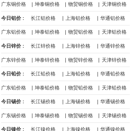
|
|
|
广东铜价格
坤泰铜价格
物贸铜价格
天津铜价格
面战舰项目之一。 根据CBO的初步估算，首舰造价约234亿美元，
|
|
今日铝价 :
长江铝价格
上海铝价格
华通铝价格
后续14艘平均每艘约180亿美元。
|
|
|
广东铝价格
坤泰铝价格
物贸铝价格
天津铝价格
黄金价格有望录得自今年1月以来最大单周涨幅。油价走弱为金价提
|
|
今日锌价 :
长江锌价格
上海锌价格
华通锌价格
供支撑，同时投资者正等待美国非农就业数据，以寻找美国利率前
|
|
|
广东锌价格
坤泰锌价格
物贸锌价格
天津锌价格
景的线索。StoneX高级分析师马特·辛普森表示，中东和平前景改善
|
|
今日铅价 :
长江铅价格
上海铅价格
华通铅价格
令市场通胀预期下降，推动黄金价格从此前持续数周、位于4000美
|
|
|
广东铅价格
坤泰铅价格
物贸铅价格
天津铅价格
元上方的盘整区间中进一步上涨。
|
|
今日锡价 :
长江锡价格
上海锡价格
华通锡价格
海力士：龙仁工厂将生产高带宽内存（HBM）及其他下一代动态随
|
|
|
广东锡价格
坤泰锡价格
物贸锡价格
天津锡价格
机存取存储器（DRAM）。
|
|
今日镍价 :
长江镍价格
上海镍价格
华通镍价格