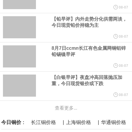
他与赫格塞思就弹药短缺问题发生冲突的报道是“完全没有根据的谣
08-07
【铅早评】内外走势分化供需两淡，
言”，他对赫格塞思所做的工作“非常满意”。
今日现货铅价持稳为主
纽约期银突破64美元/盎司，日内涨3.91%。
08-07
8月7日ccmn长江有色金属网铜铝锌
据报道，威刚近日在法说会上表示，在需求增加、价格走高及货源
铅锡镍早评
稳定的三大有利因素带动下，预期第3季度营运将优于第2季度，并
08-07
【白银早评】夜盘冲高回落抛压加
进一步扩大全年营运成果。
重，今日现货银价或下跌
美国国会预算办公室（CBO）于当地时间5日发布报告称，美国海军
08-07
查看更多...
计划建造的15艘核动力“特朗普级”（Trump-class）战列舰，从研发
|
|
今日铜价 :
长江铜价格
上海铜价格
华通铜价格
到采购的总费用可能高达2750亿美元，为美国有史以来最昂贵的水