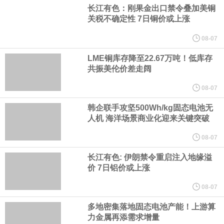
（含境内发明专利20项）。
长江有色：刚果金出口禁令叠加美铜
关税不确定性 7日铜价或上涨
纽约期银日内涨4%，现报64.08美元/盎司。
08-07
宇树科技董事长、总经理兼首席技术官王兴兴在网上路演时表示，
LME铜库存降至22.67万吨！低库存
共振美伦价差走阔
经过多年研发创新和技术积累，公司逐步形成了包括一体化关节集
08-07
韩企联手攻坚500Wh/kg固态电池无
成技术、高紧凑度机器人身体集成技术、机器人激光雷达全自研核
人机 海洋场景商业化迎来关键突破
心技术等多项已商业化应用的核心技术并已应用于公司的高性能通
08-07
长江有色: 伊朗禁令重启注入地缘溢
用人形机器人、四足机器人等产品。
价 7日铝价或上涨
美国总统特朗普6日否认他对国防部长赫格塞思不满，称对赫格塞思
08-07
多地密集落地固态电池产能！上游算
所做的工作“非常满意”。特朗普在社交媒体上发帖称，一些媒体有关
力金属再添需求增量