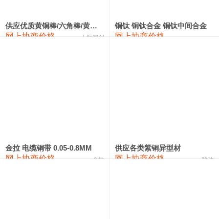
2202#硅
14,100—14,300
14,200
0
金属硅3303#-2202#
10,400—14,200
12,300
0
供应优质黄铜棒/六角棒/黄铜方板
铜钛 铜钛合金 铜钛中间合金
网上协商价格
网上协商价格
十堰同创
金属硅553#-331#
9,400—10,800
10,100
100
漆包线
111,970—115,970
113,970
360
磷铜合金
110,800—117,600
114,200
400
无氧铜丝(硬)
109,710—110,010
109,860
360
R410A专用紫铜管
113,700—113,700
113,700
360
铸造铝合金锭(A356.2)
24,300—24,700
24,500
200
金拉 电缆铜带 0.05-0.8MM
供应各类紫铜异型材
网上协商价格
网上协商价格
金拉
骏达
铸造铝合金锭(A380）
26,300—26,500
26,400
100
铝合金ADC12
24,200—24,400
24,300
100
铸造铝合金锭(ZL102)
24,300—24,500
24,400
200