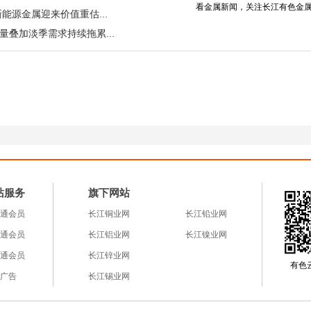
看金属新闻，关注长江有色金
出口破百万叠加碳达峰新政 新能源金属迎来价值重估窗口期
多晶硅价格小幅回落，供给放量叠加淡季需求持续拖累价格
站服务
旗下网站
通会员
长江铜业网
长江铅业网
通会员
长江铝业网
长江镍业网
通会员
长江锌业网
有色云a
广告
长江锡业网