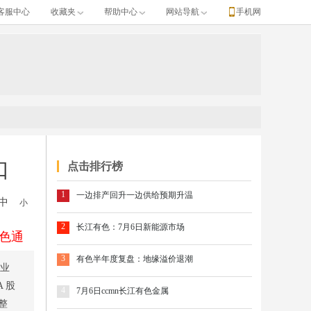
客服中心
收藏夹
帮助中心
网站导航
手机网
口
点击排行榜
1
一边排产回升一边供给预期升温
中
小
2
长江有色：7月6日新能源市场
色通
3
有色半年度复盘：地缘溢价退潮
工业
 股
4
7月6日ccmn长江有色金属
整