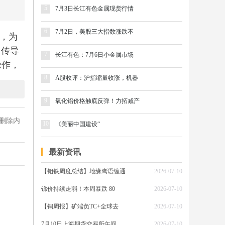
5
7月3日长江有色金属现货行情
6
7月2日，美股三大指数涨跌不
期，为
，传导
7
长江有色：7月6日小金属市场
操作，
8
A股收评：沪指缩量收涨，机器
9
氧化铝价格触底反弹！力拓减产
删除内
10
《美丽中国建设“
最新资讯
【钼铁周度总结】地缘鹰语缠通
2026-07-10
锑价持续走弱！本周暴跌 80
2026-07-10
【铜周报】矿端负TC+全球去
2026-07-10
7月10日上海期货交易所午间
2026-07-10