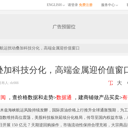
ENGLISH
请登录
免费注册
服务中心
航运扰动叠加科技分化，高端金属迎价值窗口
叠加科技分化，高端金属迎价值窗
大
: rlc666
订阅
，查价格数据和走势>
数据通
，建商铺做产品买卖>
有
，霍尔木兹海峡航运风险持续发酵，国际原油价格上行推升全球通胀预期，为
指数维持高位震荡，美股科技板块延续分化格局，传导至国内权益市场，A
开展 150 亿元 7 天期逆回购操作，市场流动性保持合理充裕，大宗商品