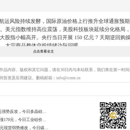
兹海峡航运风险持续发酵，国际原油价格上行推升全球通胀预
。美元指数维持高位震荡，美股科技板块延续分化格局
大股指小幅高开。央行当日开展 150 亿元 7 天期逆回购
，大宗商品整体交投情绪边际回暖。
点击查看全文
作品内容、版权和其它问题，请在30日内与本站联系，我们将在第一时间
资及应用建议。删稿邮箱：info@ccmn.cn
【多晶硅早评】期货大涨990元强势反攻，今日多晶硅价格或有反弹
【工业硅早评】期货强势反弹涨170元，今日工业硅价格或上涨
【碳酸锂早评】期货续跌2400元现货弱势难改，今日碳酸锂价格或延续下跌