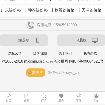
欧元区8月Sentix投资者信心指数 0.9，预期-0.5，前值-3.1。
|
|
|
广东镍价格
坤泰镍价格
物贸镍价格
天津镍价格
客服电话 :15805918000
触屏版
电脑版
意见反馈
登录/注册
关于我们
免责条款
@2006-2018 m.ccmn.cn长江有色金属网 闽ICP备09004021号
加关注
微信公众号cjys_cn
首页
资讯
行情
服务
客服
我的