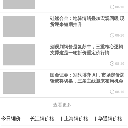
年，五大煤炭供应保障基地产量占全国比重超80%。东中部地区统
08-10
硅锰合金：地缘情绪叠加宏观回暖 现
筹本地区用能需求，合理控制开发节奏，根据资源条件加强评估论
货迎来短期抬升
证，适度建设接续煤矿。
08-10
别误判铜价是复苏牛，三重核心逻辑
国家发展改革委、国家能源局印发《煤炭工业发展“十五五”规划》。
支撑这是一轮折价重定价行情
其中提到，提高资源开发准入标准。坚持先立后破，统筹煤矿关闭
08-10
国金证券：别只博弈 AI，市场定价逻
退出与区域供应保障，按照市场化法治化原则，推动落后产能煤矿
辑或将切换，三条主线迎来布局机会
有序退出。西部地区优化生产结构，加快淘汰技术装备差、与生态
08-10
查看更多...
敏感区重叠煤矿。东中部地区稳妥推进灾害严重不能有效治理、资
|
|
今日铜价 :
长江铜价格
上海铜价格
华通铜价格
源枯竭煤矿退出，妥善做好遗留问题处置和职工安置。西南、东北