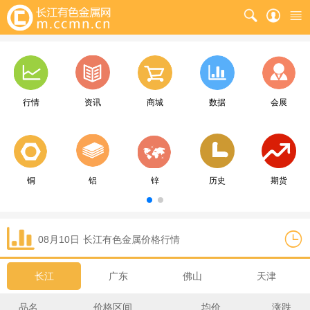
行情
资讯
商城
数据
会展
铜
铝
锌
历史
期货
08月10日
长江
有色金属价格行情
长江
广东
佛山
天津
品名
价格区间
均价
涨跌