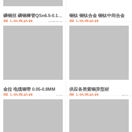
553#硅
9,300—9,500
9,400
0
金属硅553#-331#
9,400—10,800
10,100
0
磷铜丝 磷铜棒管QSn6.5-0.1 7-0.2 8-0.3
铜钛 铜钛合金 铜钛中间合金
网上协商价格
网上协商价格
联荣有色
金属硅3303#-2202#
10,400—14,200
12,300
0
漆包线
111,360—115,360
113,360
-610
磷铜合金
110,200—117,000
113,600
-600
无氧铜丝(硬)
109,100—109,400
109,250
-610
R410A专用紫铜管
113,090—113,090
113,090
-610
铸造铝合金锭(A380）
26,300—26,500
26,400
0
金拉 电缆铜带 0.05-0.8MM
供应各类紫铜异型材
网上协商价格
网上协商价格
金拉
骏达
铸造铝合金锭(A356.2)
24,300—24,700
24,500
0
铝合金ADC12
24,200—24,400
24,300
0
铸造铝合金锭(ZLD104)
24,300—24,500
24,400
0