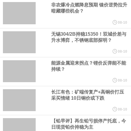
中间价相机调整。
非农爆冷点燃降息预期 镍价逆势拉升
暗藏哪些机会？
《天津市智能机器人产业创新发展行动方案（2026—2028年）印发
08-10
2028年全市智能机器人产业核心产值突破200亿元
无锡304/2B持稳15350！双城价差与
升水博弈，不锈钢底部探明？
国家发展改革委、国家能源局印发《煤炭工业发展“十五五”规划》。
08-10
能源金属迎来拐点？锂价反弹能不能
其中指出，统筹资源开发条件、市场需求、运输通道、环境约束等
持续？
因素，有序推进煤炭资源开发。西部资源富集地区强化开发整体规
08-10
长江有色：矿端传复产+高铜价打压
划，完善上下游开发利用体系，提升跨区域协同保障能力。持续推
采买情绪 10日铜价或下跌
进山西、蒙西、蒙东、陕北、新疆煤炭供应保障基地建设，高标准
08-10
【铅早评】再生铅亏损停产托底，今
规划建设一批大型现代化煤矿，提升规模化集约化开发水平，2030
日现货铅价持稳为主