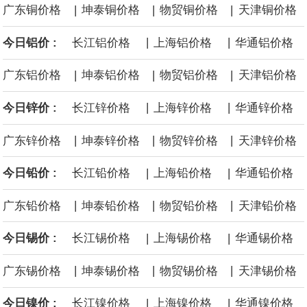
|
|
|
广东铜价格
坤泰铜价格
物贸铜价格
天津铜价格
等地区因地制宜设置政策标准，合理引导资源条件差、安全保障程
|
|
今日铝价 :
长江铝价格
上海铝价格
华通铝价格
度低的中小煤矿退出，运用政策引导、市场手段等加快推动长期停
|
|
|
广东铝价格
坤泰铝价格
物贸铝价格
天津铝价格
产停建煤矿应退尽退。
|
|
今日锌价 :
长江锌价格
上海锌价格
华通锌价格
伦敦金属交易所(LME)：镍库存持平。
|
|
|
广东锌价格
坤泰锌价格
物贸锌价格
天津锌价格
伦敦金属交易所(LME)：锡库存减少100吨。
|
|
今日铅价 :
长江铅价格
上海铅价格
华通铅价格
伦敦金属交易所(LME)：铝库存减少1500吨。
|
|
|
广东铅价格
坤泰铅价格
物贸铅价格
天津铅价格
伦敦金属交易所(LME)：铜库存减少4675吨。
|
|
今日锡价 :
长江锡价格
上海锡价格
华通锡价格
8月10日消息，在岸人民币兑美元收盘报6.7442，较上一交易日上
|
|
|
广东锡价格
坤泰锡价格
物贸锡价格
天津锡价格
涨59点。
|
|
今日镍价 :
长江镍价格
上海镍价格
华通镍价格