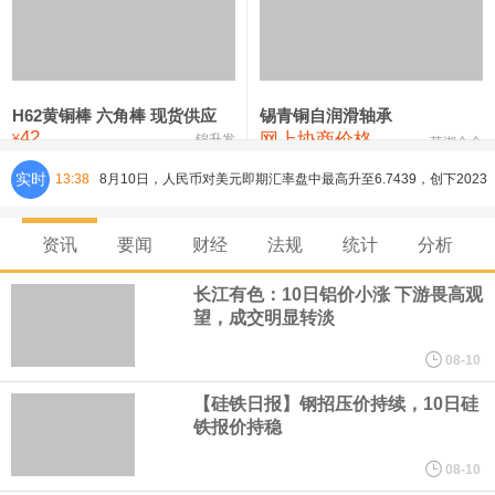
铸造铝合金锭(ZL102)
24,300—24,500
24,400
0
压铸锌合金锭
26,100—26,300
26,200
-400
硫酸镍
32,400—33,800
33,100
0
H62黄铜棒 六角棒 现货供应
锡青铜自润滑轴承
42
网上协商价格
氯化镍
38,300—40,300
39,300
0
¥
锦升发
芜湖合金
实时
13:38
8月10日，人民币对美元即期汇率盘中最高升至6.7439，创下2023
年2月6日以来的3年多新高。工银亚洲在展望下半年人民币走势时认
资讯
要闻
财经
法规
统计
分析
为，人民币汇率大概率延续波动、缓步走升态势，主要影响因素包
长江有色：10日铝价小涨 下游畏高观
望，成交明显转淡
括：一是下半年预计出口延续韧性增长，关注地缘风险及关税政策
08-10
对出口产品和地区结构、量价关系分化等影响；二是国际资金增配
【硅铁日报】钢招压价持续，10日硅
铁报价持稳
人民币资产，资金净流入支持人民币中枢走强；三是美元对人民币
08-10