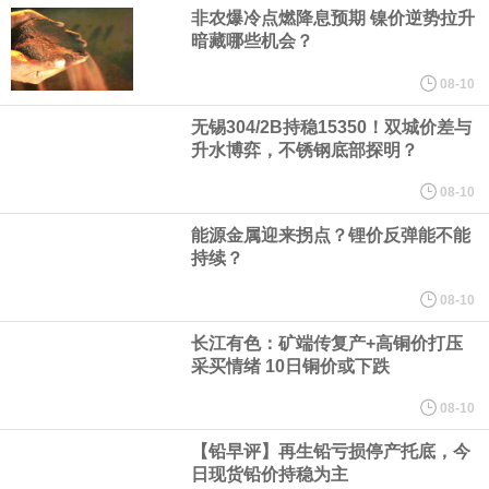
人民币资产，资金净流入支持人民币中枢走强；三是美元对人民币
非农爆冷点燃降息预期 镍价逆势拉升
暗藏哪些机会？
中间价相机调整。
08-10
《天津市智能机器人产业创新发展行动方案（2026—2028年）印发
无锡304/2B持稳15350！双城价差与
升水博弈，不锈钢底部探明？
2028年全市智能机器人产业核心产值突破200亿元
08-10
能源金属迎来拐点？锂价反弹能不能
国家发展改革委、国家能源局印发《煤炭工业发展“十五五”规划》。
持续？
其中指出，统筹资源开发条件、市场需求、运输通道、环境约束等
08-10
长江有色：矿端传复产+高铜价打压
因素，有序推进煤炭资源开发。西部资源富集地区强化开发整体规
采买情绪 10日铜价或下跌
划，完善上下游开发利用体系，提升跨区域协同保障能力。持续推
08-10
【铅早评】再生铅亏损停产托底，今
进山西、蒙西、蒙东、陕北、新疆煤炭供应保障基地建设，高标准
日现货铅价持稳为主