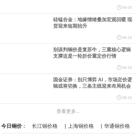
规划建设一批大型现代化煤矿，提升规模化集约化开发水平，2030
08-10
硅锰合金：地缘情绪叠加宏观回暖 现
年，五大煤炭供应保障基地产量占全国比重超80%。东中部地区统
货迎来短期抬升
筹本地区用能需求，合理控制开发节奏，根据资源条件加强评估论
08-10
别误判铜价是复苏牛，三重核心逻辑
证，适度建设接续煤矿。
支撑这是一轮折价重定价行情
国家发展改革委、国家能源局印发《煤炭工业发展“十五五”规划》。
08-10
国金证券：别只博弈 AI，市场定价逻
其中提到，提高资源开发准入标准。坚持先立后破，统筹煤矿关闭
辑或将切换，三条主线迎来布局机会
退出与区域供应保障，按照市场化法治化原则，推动落后产能煤矿
08-10
查看更多...
有序退出。西部地区优化生产结构，加快淘汰技术装备差、与生态
|
|
今日铜价 :
长江铜价格
上海铜价格
华通铜价格
敏感区重叠煤矿。东中部地区稳妥推进灾害严重不能有效治理、资