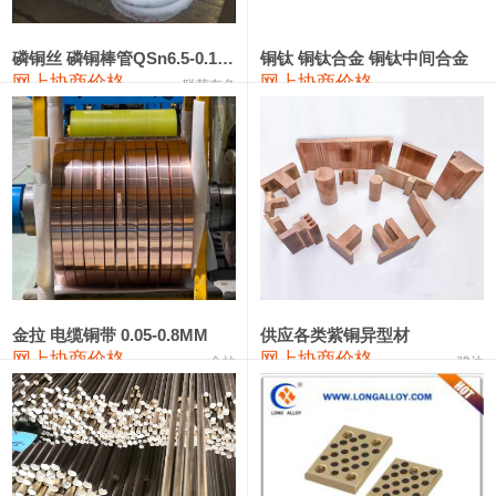
553#硅
9,300—9,500
9,400
0
金属硅553#-331#
9,400—10,800
10,100
0
磷铜丝 磷铜棒管QSn6.5-0.1 7-0.2 8-0.3
铜钛 铜钛合金 铜钛中间合金
网上协商价格
网上协商价格
联荣有色
金属硅3303#-2202#
10,400—14,200
12,300
0
漆包线
111,360—115,360
113,360
-610
磷铜合金
110,200—117,000
113,600
-600
无氧铜丝(硬)
109,100—109,400
109,250
-610
R410A专用紫铜管
113,090—113,090
113,090
-610
铸造铝合金锭(A380）
26,300—26,500
26,400
0
金拉 电缆铜带 0.05-0.8MM
供应各类紫铜异型材
网上协商价格
网上协商价格
金拉
骏达
铸造铝合金锭(A356.2)
24,300—24,700
24,500
0
铝合金ADC12
24,200—24,400
24,300
0
铸造铝合金锭(ZLD104)
24,300—24,500
24,400
0