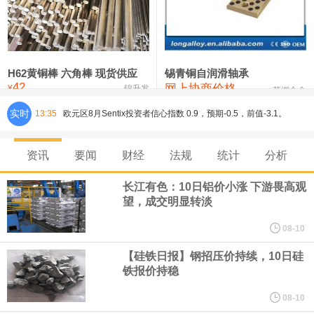
铸造铝合金锭(ZL102)
24,300—24,500
24,400
0
压铸锌合金锭
26,100—26,300
26,200
-400
硫酸镍
32,400—33,800
33,100
0
H62黄铜棒 六角棒 现货供应
锡青铜自润滑轴承
42
网上协商价格
氯化镍
38,300—40,300
39,300
0
¥
锦升发
芜湖合金
实时
13:35
欧元区8月Sentix投资者信心指数 0.9，预期-0.5，前值-3.1。
8月10日，人民币对美元即期汇率盘中最高升至6.7439，创下2023
资讯
要闻
财经
法规
统计
分析
年2月6日以来的3年多新高。工银亚洲在展望下半年人民币走势时认
长江有色：10日铝价小涨 下游畏高观
望，成交明显转淡
为，人民币汇率大概率延续波动、缓步走升态势，主要影响因素包
08-10
括：一是下半年预计出口延续韧性增长，关注地缘风险及关税政策
【硅铁日报】钢招压价持续，10日硅
铁报价持稳
对出口产品和地区结构、量价关系分化等影响；二是国际资金增配
08-10