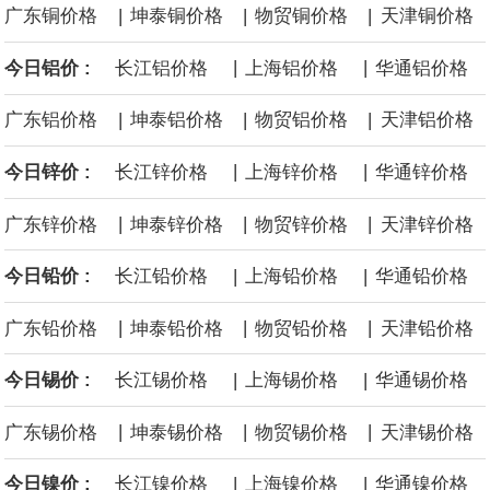
|
|
|
广东铜价格
坤泰铜价格
物贸铜价格
天津铜价格
源枯竭煤矿退出，妥善做好遗留问题处置和职工安置。西南、东北
|
|
今日铝价 :
长江铝价格
上海铝价格
华通铝价格
等地区因地制宜设置政策标准，合理引导资源条件差、安全保障程
|
|
|
广东铝价格
坤泰铝价格
物贸铝价格
天津铝价格
度低的中小煤矿退出，运用政策引导、市场手段等加快推动长期停
|
|
今日锌价 :
长江锌价格
上海锌价格
华通锌价格
产停建煤矿应退尽退。
|
|
|
广东锌价格
坤泰锌价格
物贸锌价格
天津锌价格
伦敦金属交易所(LME)：镍库存持平。
|
|
今日铅价 :
长江铅价格
上海铅价格
华通铅价格
伦敦金属交易所(LME)：锡库存减少100吨。
|
|
|
广东铅价格
坤泰铅价格
物贸铅价格
天津铅价格
伦敦金属交易所(LME)：铝库存减少1500吨。
|
|
今日锡价 :
长江锡价格
上海锡价格
华通锡价格
伦敦金属交易所(LME)：铜库存减少4675吨。
|
|
|
广东锡价格
坤泰锡价格
物贸锡价格
天津锡价格
8月10日消息，在岸人民币兑美元收盘报6.7442，较上一交易日上
|
|
今日镍价 :
长江镍价格
上海镍价格
华通镍价格