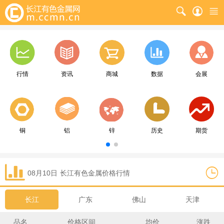
行情
资讯
商城
数据
会展
铜
铝
锌
历史
期货
08月10日
长江
有色金属价格行情
长江
广东
佛山
天津
品名
价格区间
均价
涨跌