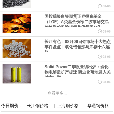
美元的项目制造重重阻碍
08-06
国投瑞银白银期货证券投资基金
欧股开盘涨跌不一，德国DAX指数跌0.29%，英国富时100指数涨
（LOF）A类基金份额二级市场交易
价格溢价风险提示及停复牌公告
0.08%，法国CAC40指数涨0.03%，欧洲斯托克50指数跌0.15%，
08-06
长江有色：08月06日铝市场十大热点
意大利富时MIB指数跌0.18%。
事件盘点｜氧化铝领涨与库存十六连
降
LME伦镍日内跌超3.00%，现报16574.100美元/吨。
08-06
Solid Power二季度业绩出炉：硫化
瑞士7月季调后失业率 3.1%，预期 3.1%，前值 3.1%。瑞士7月未
物电解质扩产提速 商业化落地进入关
键窗口期
季调失业率 3%，预期 3%，前值 2.9%。
08-06
查看更多...
商品期货收盘，黄金连续涨3.44%，焦炭连续涨2.72%，铁矿石连续
|
|
今日铜价 :
长江铜价格
上海铜价格
华通铜价格
涨2.64%，镍连续跌2.62%，白银连续涨2.61%。