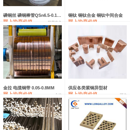
441#硅
9,500—9,700
9,600
0
金属硅553#-331#
9,300—10,700
10,000
0
磷铜丝 磷铜棒管QSn6.5-0.1 7-0.2 8-0.3
铜钛 铜钛合金 铜钛中间合金
网上协商价格
网上协商价格
联荣有色
金属硅3303#-2202#
10,400—14,200
12,300
0
漆包线
111,610—115,610
113,610
1,060
磷铜合金
110,400—117,200
113,800
1,050
无氧铜丝(硬)
109,350—109,650
109,500
1,060
R410A专用紫铜管
113,340—113,340
113,340
1,060
铸造铝合金锭(A356.2)
24,100—24,500
24,300
100
金拉 电缆铜带 0.05-0.8MM
供应各类紫铜异型材
网上协商价格
网上协商价格
金拉
骏达
铸造铝合金锭(A380）
26,200—26,400
26,300
100
铝合金ADC12
24,100—24,300
24,200
100
铸造铝合金锭(ZL102)
24,100—24,300
24,200
100