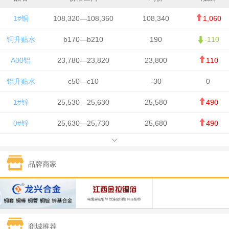
1#铜
108,320—108,360
108,340
1,060
铜升贴水
b170—b210
190
-110
A00铝
23,780—23,820
23,800
110
铝升贴水
c50—c10
-30
0
1#锌
25,530—25,630
25,580
490
0#锌
25,630—25,730
25,680
490
1#铅
15,650—15,750
15,700
-50
品牌商家
1#锡
434,750—436,750
435,750
7,000
1#镍
131,200—132,400
131,800
850
1#白银
15,170—15,180
15,175
615
商城推荐
钯金
323—325
324
5