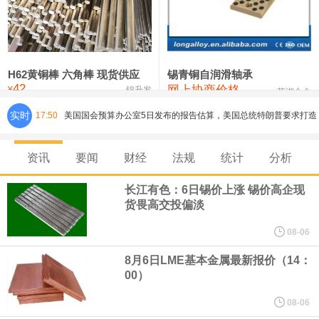
铸造铝合金锭(ZLD104)
24,100—24,300
24,200
100
压铸锌合金锭
26,250—26,450
26,350
500
硫酸镍
32,400—33,800
33,100
0
H62黄铜棒 六角棒 现货供应
锡青铜自润滑轴承
42
网上协商价格
氯化镍
38,300—40,300
39,300
0
¥
锦升发
芜湖合金
实时
17:50
美国国会预算办公室5日发布的报告估算，美国总统特朗普要求打造
的海军全新核动力“黄金舰队”可能需要在今后数十年间支出约2750
资讯
要闻
财经
法规
统计
分析
亿美元。其中，首艘“特朗普级”战列舰“无畏”号预估造价比原来至少
长江有色：6日锡价上涨 锡价高企现
货畏高交投偏淡
高50%。
08-06
芝加哥期权交易所全球市场公司（CBOE GLOBAL MARKETS
8月6日LME基本金属最新报价（14：
00）
INC）：CBOE 欧洲清算所将于 8 月 24 日起，将证券融资交易清算
08-06