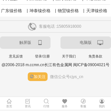
|
|
|
广东镍价格
坤泰镍价格
物贸镍价格
天津镍价格
客服电话 :15805918000
触屏版
电脑版
意见反馈
登录/注册
关于我们
免责条款
@2006-2018 m.ccmn.cn长江有色金属网 闽ICP备09004021号
加关注
微信公众号cjys_cn
首页
资讯
行情
服务
客服
我的