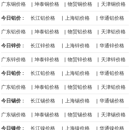
|
|
|
广东铜价格
坤泰铜价格
物贸铜价格
天津铜价格
沙特下调了对亚洲的主要原油价格，与此同时，各方正就一项旨在
|
|
今日铝价 :
长江铝价格
上海铝价格
华通铝价格
缓解霍尔木兹海峡航运压力的协议进行谈判。尽管胡塞武装的威胁
|
|
|
广东铝价格
坤泰铝价格
物贸铝价格
天津铝价格
危及了经由红海向东运输原油的替代路线，但沙特方面仍下调了价
|
|
今日锌价 :
长江锌价格
上海锌价格
华通锌价格
格。
|
|
|
广东锌价格
坤泰锌价格
物贸锌价格
天津锌价格
|
|
今日铅价 :
长江铅价格
上海铅价格
华通铅价格
|
|
|
广东铅价格
坤泰铅价格
物贸铅价格
天津铅价格
|
|
今日锡价 :
长江锡价格
上海锡价格
华通锡价格
|
|
|
广东锡价格
坤泰锡价格
物贸锡价格
天津锡价格
|
|
今日镍价 :
长江镍价格
上海镍价格
华通镍价格