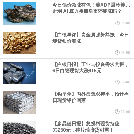
业务拓展至固定收益品类。
今日锡价领涨有色！美ADP爆冷美元
走弱 AI 算力接棒后市还能涨吗？
周四，亚洲科技股下跌，跟随隔夜交易中回调的美国同行，凸显了
08-06
全球科技股波动性的加剧。 日本市场中，软银股价收盘下跌4.4%，
【白银早评】贵金属强势共振，今日
现货银价看涨
芯片设备制造商东京电子股价下跌近6%，日本存储芯片制造商铠侠
08-06
【白银日报】工业与投资需求共振，
股价下跌超过10%。
6日白银现货大涨615元
WPP股价料创1992年以来最大单日涨幅，上涨25%至11个月高位。
08-06
【铅早评】内外盘双双持平，预计今
谷歌规划的印度数据中心枢纽建设工作正在如火如荼推进，项目所
日现货铅价回落
在地上方的山坡已经被开挖，露出赤红土层，并修出层层台地。但
08-06
【多晶硅日报】复投料现货持稳
环保人士的反对声浪持续高涨，给这家美国科技巨头总规模 150 亿
33250元，硅片端接货刚需！