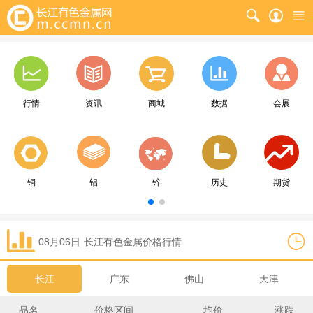
行情
资讯
商城
数据
会展
铜
铝
锌
历史
期货
08月06日
长江
有色金属价格行情
长江
广东
佛山
天津
品名
价格区间
均价
涨跌