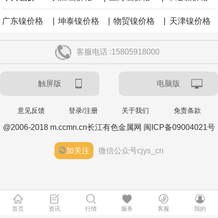
|
|
|
广东镍价格
坤泰镍价格
物贸镍价格
天津镍价格
客服电话 :15805918000
触屏版
电脑版
意见反馈
登录/注册
关于我们
免责条款
@2006-2018 m.ccmn.cn长江有色金属网 闽ICP备09004021号
加关注
微信公众号cjys_cn
首页
资讯
行情
服务
客服
我的