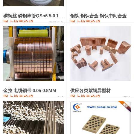
441#硅
9,500—9,700
9,600
0
金属硅553#-331#
9,300—10,700
10,000
0
磷铜丝 磷铜棒管QSn6.5-0.1 7-0.2 8-0.3
铜钛 铜钛合金 铜钛中间合金
网上协商价格
网上协商价格
联荣有色
金属硅3303#-2202#
10,400—14,200
12,300
0
漆包线
111,610—115,610
113,610
1,060
磷铜合金
110,400—117,200
113,800
1,050
无氧铜丝(硬)
109,350—109,650
109,500
1,060
R410A专用紫铜管
113,340—113,340
113,340
1,060
铸造铝合金锭(A356.2)
24,100—24,500
24,300
100
金拉 电缆铜带 0.05-0.8MM
供应各类紫铜异型材
网上协商价格
网上协商价格
金拉
骏达
铸造铝合金锭(A380）
26,200—26,400
26,300
100
铝合金ADC12
24,100—24,300
24,200
100
铸造铝合金锭(ZL102)
24,100—24,300
24,200
100