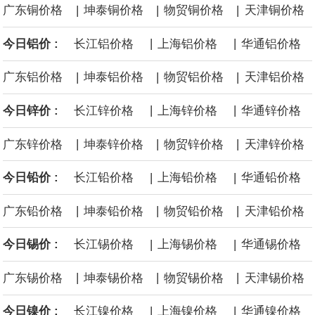
|
|
|
广东铜价格
坤泰铜价格
物贸铜价格
天津铜价格
沙特下调了对亚洲的主要原油价格，与此同时，各方正就一项旨在
|
|
今日铝价 :
长江铝价格
上海铝价格
华通铝价格
缓解霍尔木兹海峡航运压力的协议进行谈判。尽管胡塞武装的威胁
|
|
|
广东铝价格
坤泰铝价格
物贸铝价格
天津铝价格
危及了经由红海向东运输原油的替代路线，但沙特方面仍下调了价
|
|
今日锌价 :
长江锌价格
上海锌价格
华通锌价格
格。
|
|
|
广东锌价格
坤泰锌价格
物贸锌价格
天津锌价格
|
|
今日铅价 :
长江铅价格
上海铅价格
华通铅价格
|
|
|
广东铅价格
坤泰铅价格
物贸铅价格
天津铅价格
|
|
今日锡价 :
长江锡价格
上海锡价格
华通锡价格
|
|
|
广东锡价格
坤泰锡价格
物贸锡价格
天津锡价格
|
|
今日镍价 :
长江镍价格
上海镍价格
华通镍价格