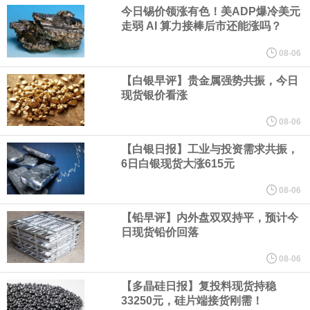
业务拓展至固定收益品类。
今日锡价领涨有色！美ADP爆冷美元
走弱 AI 算力接棒后市还能涨吗？
周四，亚洲科技股下跌，跟随隔夜交易中回调的美国同行，凸显了
08-06
全球科技股波动性的加剧。 日本市场中，软银股价收盘下跌4.4%，
【白银早评】贵金属强势共振，今日
现货银价看涨
芯片设备制造商东京电子股价下跌近6%，日本存储芯片制造商铠侠
08-06
【白银日报】工业与投资需求共振，
股价下跌超过10%。
6日白银现货大涨615元
WPP股价料创1992年以来最大单日涨幅，上涨25%至11个月高位。
08-06
【铅早评】内外盘双双持平，预计今
谷歌规划的印度数据中心枢纽建设工作正在如火如荼推进，项目所
日现货铅价回落
在地上方的山坡已经被开挖，露出赤红土层，并修出层层台地。但
08-06
【多晶硅日报】复投料现货持稳
环保人士的反对声浪持续高涨，给这家美国科技巨头总规模 150 亿
33250元，硅片端接货刚需！