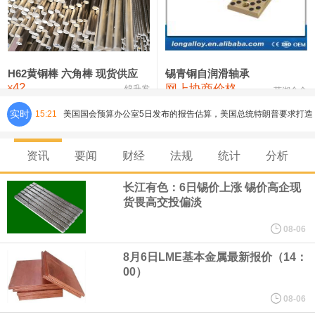
铸造铝合金锭(ZLD104)
24,100—24,300
24,200
100
压铸锌合金锭
26,250—26,450
26,350
500
硫酸镍
32,400—33,800
33,100
0
H62黄铜棒 六角棒 现货供应
锡青铜自润滑轴承
42
网上协商价格
氯化镍
38,300—40,300
39,300
0
¥
锦升发
芜湖合金
实时
15:21
美国国会预算办公室5日发布的报告估算，美国总统特朗普要求打造
的海军全新核动力“黄金舰队”可能需要在今后数十年间支出约2750
资讯
要闻
财经
法规
统计
分析
亿美元。其中，首艘“特朗普级”战列舰“无畏”号预估造价比原来至少
长江有色：6日锡价上涨 锡价高企现
货畏高交投偏淡
高50%。
08-06
芝加哥期权交易所全球市场公司（CBOE GLOBAL MARKETS
8月6日LME基本金属最新报价（14：
00）
INC）：CBOE 欧洲清算所将于 8 月 24 日起，将证券融资交易清算
08-06