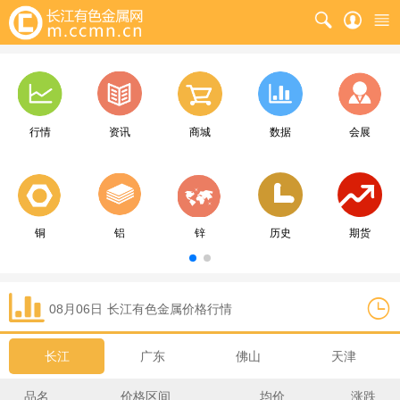
行情
资讯
商城
数据
会展
铜
铝
锌
历史
期货
08月06日
长江
有色金属价格行情
长江
广东
佛山
天津
品名
价格区间
均价
涨跌