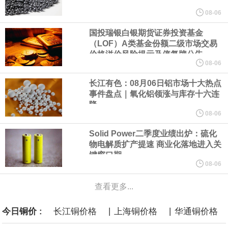
美元的项目制造重重阻碍
08-06
国投瑞银白银期货证券投资基金
欧股开盘涨跌不一，德国DAX指数跌0.29%，英国富时100指数涨
（LOF）A类基金份额二级市场交易
价格溢价风险提示及停复牌公告
0.08%，法国CAC40指数涨0.03%，欧洲斯托克50指数跌0.15%，
08-06
长江有色：08月06日铝市场十大热点
意大利富时MIB指数跌0.18%。
事件盘点｜氧化铝领涨与库存十六连
降
LME伦镍日内跌超3.00%，现报16574.100美元/吨。
08-06
Solid Power二季度业绩出炉：硫化
瑞士7月季调后失业率 3.1%，预期 3.1%，前值 3.1%。瑞士7月未
物电解质扩产提速 商业化落地进入关
键窗口期
季调失业率 3%，预期 3%，前值 2.9%。
08-06
查看更多...
商品期货收盘，黄金连续涨3.44%，焦炭连续涨2.72%，铁矿石连续
|
|
今日铜价 :
长江铜价格
上海铜价格
华通铜价格
涨2.64%，镍连续跌2.62%，白银连续涨2.61%。