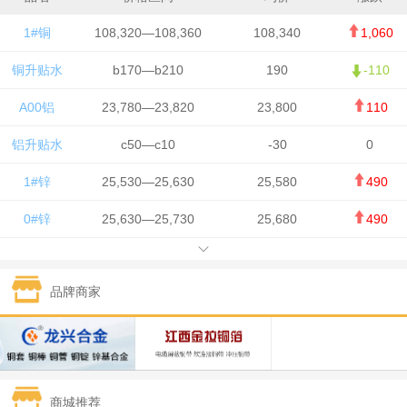
1#铜
108,320—108,360
108,340
1,060
铜升贴水
b170—b210
190
-110
A00铝
23,780—23,820
23,800
110
铝升贴水
c50—c10
-30
0
1#锌
25,530—25,630
25,580
490
0#锌
25,630—25,730
25,680
490
1#铅
15,650—15,750
15,700
-50
品牌商家
1#锡
434,750—436,750
435,750
7,000
1#镍
131,200—132,400
131,800
850
1#白银
15,170—15,180
15,175
615
商城推荐
钯金
323—325
324
5